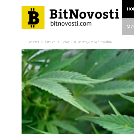
НО
МИ
Главная
Бизнес
Легальная марихуана за биткойны