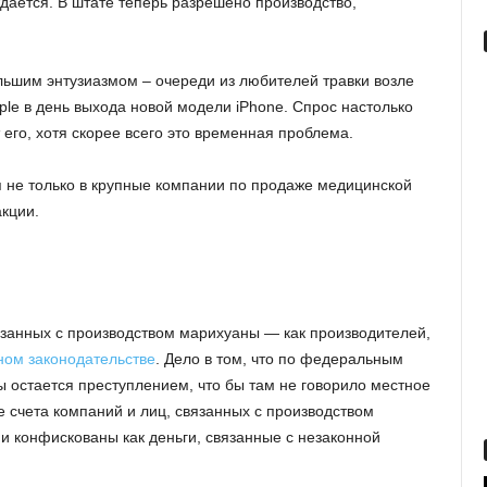
ждается. В штате теперь разрешено производство,
льшим энтузиазмом – очереди из любителей травки возле
le в день выхода новой модели iPhone. Спрос настолько
 его, хотя скорее всего это временная проблема.
 не только в крупные компании по продаже медицинской
кции.
язанных с производством марихуаны — как производителей,
ом законодательстве
. Дело в том, что по федеральным
 остается преступлением, что бы там не говорило местное
ие счета компаний и лиц, связанных с производством
и конфискованы как деньги, связанные с незаконной