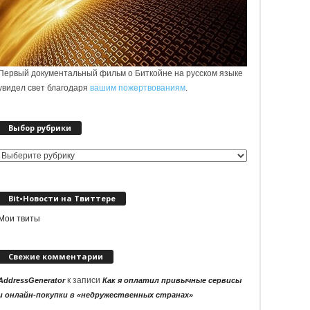
Первый документальный фильм о Биткойне на русском языке
увидел свет благодаря
вашим пожертвованиям
.
Выбор рубрики
Выбор
рубрики
Bit•Новости на Твиттере
Мои твиты
Свежие комментарии
к записи
AddressGenerator
Как я оплатил привычные сервисы
и онлайн-покупки в «недружественных странах»