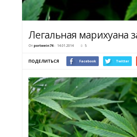
Легальная марихуана 
От
portwein74
-
14.01.2014
5
ПОДЕЛИТЬСЯ
Facebook
Twitter