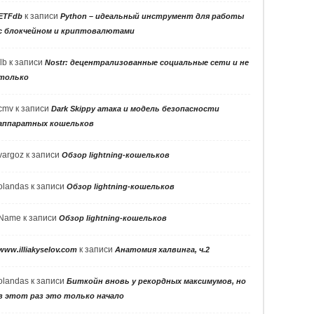
к записи
ETFdb
Python – идеальный инструмент для работы
с блокчейном и криптовалютами
llb
к записи
Nostr: децентрализованные социальные сети и не
только
cmv
к записи
Dark Skippy атака и модель безопасности
аппаратных кошельков
vargoz
к записи
Обзор lightning-кошельков
olandas
к записи
Обзор lightning-кошельков
Name
к записи
Обзор lightning-кошельков
к записи
www.illiakyselov.com
Анатомия халвинга, ч.2
olandas
к записи
Биткойн вновь у рекордных максимумов, но
в этот раз это только начало