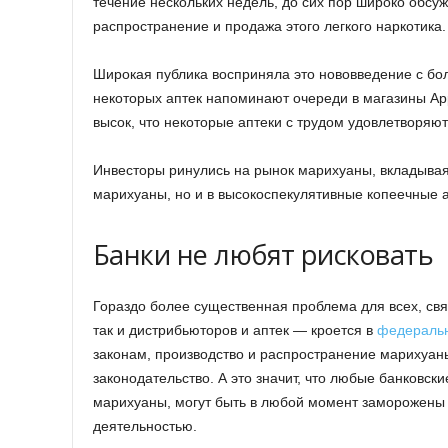
течение нескольких недель, до сих пор широко обсу
распространение и продажа этого легкого наркотика.
Широкая публика восприняла это нововведение с бо
некоторых аптек напоминают очереди в магазины App
высок, что некоторые аптеки с трудом удовлетворяют
Инвесторы ринулись на рынок марихуаны, вкладывая
марихуаны, но и в высокоспекулятивные копеечные а
Банки не любят рисковать
Гораздо более существенная проблема для всех, св
так и дистрибьюторов и аптек — кроется в
федеральн
законам, производство и распространение марихуаны
законодательство. А это значит, что любые банковск
марихуаны, могут быть в любой момент заморожены 
деятельностью.