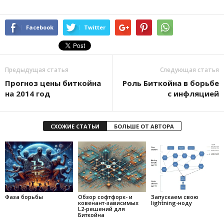
Facebook
Twitter
Предыдущая статья
Следующая статья
Прогноз цены биткойна
Роль Биткойна в борьбе
на 2014 год
с инфляцией
СХОЖИЕ СТАТЬИ
БОЛЬШЕ ОТ АВТОРА
Фаза борьбы
Обзор софтфорк- и
Запускаем свою
ковенант-зависимых
lightning-ноду
L2-решений для
Биткойна