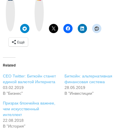
k
n
o
s
n
t
t
a
a
g
k
r
t
a
e
m
Ещё
Related
CEO Twitter: Биткойн станет
Биткойн: альтернативная
единой валютой Интернета
финансовая система
03.02.2019
28.05.2019
В "Бизнес"
В "Инвестиции"
Призрак блокчейна важнее,
чем искусственный
интеллект
22.08.2018
В "История"