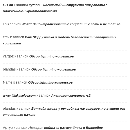
к записи
ETFdb
Python – идеальный инструмент для работы с
блокчейном и криптовалютами
llb
к записи
Nostr: децентрализованные социальные сети и не только
cmv
к записи
Dark Skippy атака и модель безопасности аппаратных
кошельков
vargoz
к записи
Обзор lightning-кошельков
olandas
к записи
Обзор lightning-кошельков
Name
к записи
Обзор lightning-кошельков
к записи
www.illiakyselov.com
Анатомия халвинга, ч.2
olandas
к записи
Биткойн вновь у рекордных максимумов, но в этот раз
это только начало
Артур
к записи
История войны за размер блока в Биткойне