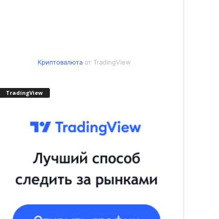
Криптовалюта
от TradingView
TradingView