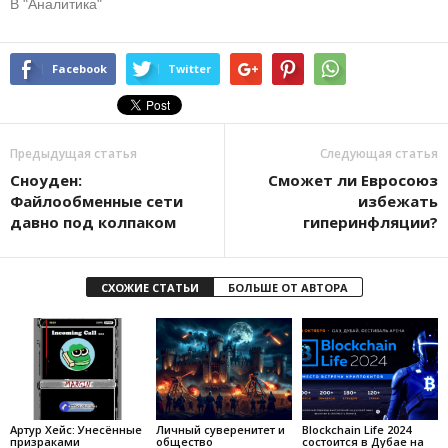
В "Аналитика"
Facebook
Twitter
Предыдущая статья
Следующая статья
Сноуден:
Сможет ли Евросоюз
Файлообменные сети
избежать
давно под колпаком
гиперинфляции?
СХОЖИЕ СТАТЬИ
БОЛЬШЕ ОТ АВТОРА
Артур Хейс: Унесённые
Личный суверенитет и
Blockchain Life 2024
призраками
общество
состоится в Дубае на