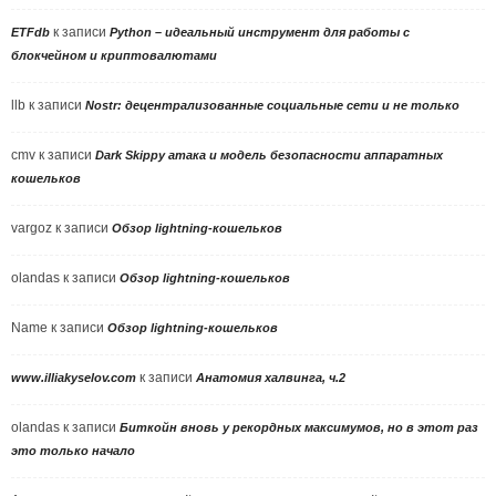
к записи
ETFdb
Python – идеальный инструмент для работы с
блокчейном и криптовалютами
llb
к записи
Nostr: децентрализованные социальные сети и не только
cmv
к записи
Dark Skippy атака и модель безопасности аппаратных
кошельков
vargoz
к записи
Обзор lightning-кошельков
olandas
к записи
Обзор lightning-кошельков
Name
к записи
Обзор lightning-кошельков
к записи
www.illiakyselov.com
Анатомия халвинга, ч.2
olandas
к записи
Биткойн вновь у рекордных максимумов, но в этот раз
это только начало