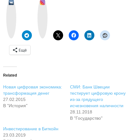
v
I
k
n
o
s
n
t
t
a
a
g
k
r
t
a
e
m
Ещё
Related
Новая цифровая экономика:
СМИ: Банк Швеции
трансформация денег
тестирует цифровую крону
27.02.2015
из-за грядущего
В "История"
исчезновения наличности
28.11.2018
В "Государство"
Инвестирование в Биткойн
23.03.2019