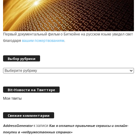
Первый документальный фильм о Биткойне на русском языке увидел свет
благодаря
вашим пожертвованиям
.
Выбор рубрики
Выбор
рубрики
Bit•Новости на Твиттере
Мои твиты
Свежие комментарии
к записи
AddressGenerator
Как я оплатил привычные сервисы и онлайн-
покупки в «недружественных странах»