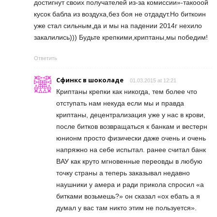
достигнут своих получателей из-за комиссии»-такооой
кусок бабла из воздуха,без боя не отдадут.Но биткоин
уже стал сильным,да и мы на падении 2014г нехило
закалились))) Будьте крепкими,криптаны,мы победим!
Ответить
Сфинкс в шоколаде
01.03.2015 at 12:21
Криптаны крепки как никогда, тем более что
отступать нам некуда если мы и правда
криптаны, децентрализация уже у нас в крови,
после битков возвращаться к банкам и вестерн
юнионм просто физически даже очень и очень
напряжно на себе испытал. ранее считал банк
ВАУ как круто мгновенные переовды в любую
точку страны а теперь заказывал недавно
наушники у амера и ради прикола спросил «а
битками возьмешь?» он сказал «ох ебать а я
думал у вас там никто этим не пользуется».