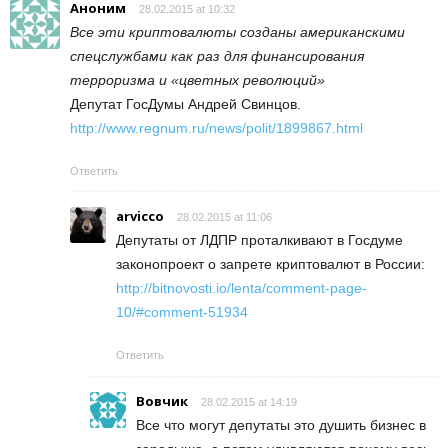
Аноним
28.02.2015 at 10:32
Все эти криптовалюты созданы американскими
спецслужбами как раз для финансирования
терроризма и «цветных революций»
Депутат ГосДумы Андрей Свинцов.
http://www.regnum.ru/news/polit/1899867.html
Ответить
arvicco
28.02.2015 at 11:06
Депутаты от ЛДПР проталкивают в Госдуме
законопроект о запрете криптовалют в России:
http://bitnovosti.io/lenta/comment-page-
10/#comment-51934
Ответить
Вовчик
28.02.2015 at 14:19
Все что могут депутаты это душить бизнес в