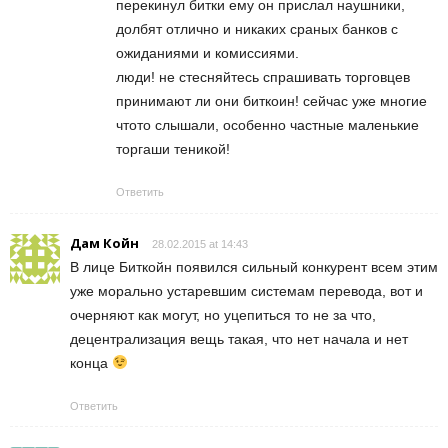
перекинул битки ему он прислал наушники,
долбят отлично и никаких сраных банков с
ожиданиями и комиссиями.
люди! не стесняйтесь спрашивать торговцев
принимают ли они биткоин! сейчас уже многие
чтото слышали, особенно частные маленькие
торгаши теникой!
Ответить
Дам Койн
28.02.2015 at 14:43
В лице Биткойн появился сильный конкурент всем этим
уже морально устаревшим системам перевода, вот и
очерняют как могут, но уцепиться то не за что,
децентрализация вещь такая, что нет начала и нет
конца
Ответить