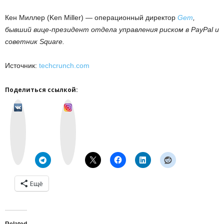
Кен Миллер (Ken Miller) — операционный директор
Gem
,
бывший вице-президент отдела управления риском в
PayPal
и
советник
Square
.
Источник:
techcrunch.com
Поделиться ссылкой:
v
I
k
n
o
s
n
t
t
a
a
g
k
r
t
a
e
m
Ещё
Related