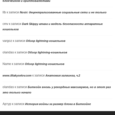
блокчейном и криптовалютами
llb
к записи
Nostr: децентрализованные социальные сети и не только
cmv
к записи
Dark Skippy атака и модель безопасности аппаратных
кошельков
vargoz
к записи
Обзор lightning-кошельков
olandas
к записи
Обзор lightning-кошельков
Name
к записи
Обзор lightning-кошельков
к записи
www.illiakyselov.com
Анатомия халвинга, ч.2
olandas
к записи
Биткойн вновь у рекордных максимумов, но в этот раз
это только начало
Артур
к записи
История войны за размер блока в Биткойне