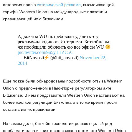
авторских прав в
сатирической рекламе
, высмеивающей
тарифы Western Union на международные платежи и
сравнивающей их с Биткойном.
Адвокаты WU потребовали удалить эту
рекламу-пародию из Интернета. Биткойнеры
же пообещали обклеить ею все офисы WU
pic.twitter.com/9u5yTTZC5C
— BitNovosti
(@bit_novosti)
November 22,
2014
Еще позже были обнародованы подробности отзыва Western
Union о предложенном в Нью-Йорке регуляторном акте
BitLicense. В нем представители Western Union настаивают на
более жесткой регуляции Биткойна и в то же время просят
оставить им их привилегии.
На самом деле, биткойн-технологии решают целый ряд
проблем, и одна из них тесно связана с тем, что Western Union