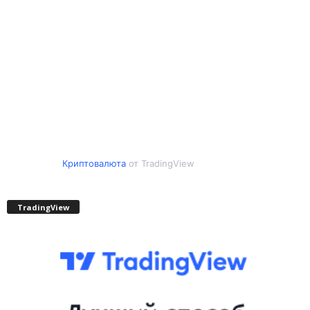
Криптовалюта
от TradingView
TradingView