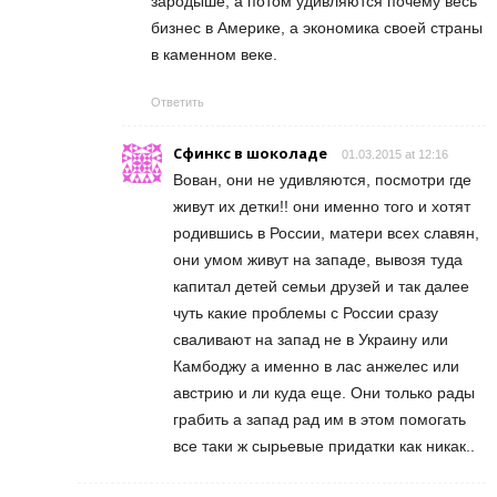
зародыше, а потом удивляются почему весь
бизнес в Америке, а экономика своей страны
в каменном веке.
Ответить
Сфинкс в шоколаде
01.03.2015 at 12:16
Вован, они не удивляются, посмотри где
живут их детки!! они именно того и хотят
родившись в России, матери всех славян,
они умом живут на западе, вывозя туда
капитал детей семьи друзей и так далее
чуть какие проблемы с России сразу
сваливают на запад не в Украину или
Камбоджу а именно в лас анжелес или
австрию и ли куда еще. Они только рады
грабить а запад рад им в этом помогать
все таки ж сырьевые придатки как никак..