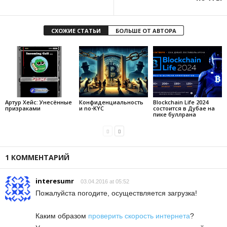
СХОЖИЕ СТАТЬИ
БОЛЬШЕ ОТ АВТОРА
Артур Хейс: Унесённые
Конфиденциальность
Blockchain Life 2024
призраками
и no-KYC
состоится в Дубае на
пике буллрана
1 КОММЕНТАРИЙ
interesumr
03.04.2016 at 05:52
Пожалуйста погодите, осуществляется загрузка!
Каким образом
проверить скорость интернета
?