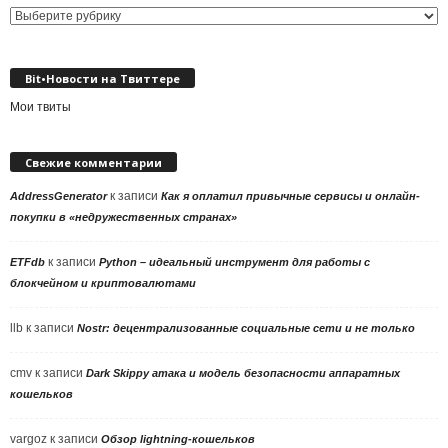
Выбор
рубрики
Bit•Новости на Твиттере
Мои твиты
Свежие комментарии
к записи
AddressGenerator
Как я оплатил привычные сервисы и онлайн-
покупки в «недружественных странах»
к записи
ETFdb
Python – идеальный инструмент для работы с
блокчейном и криптовалютами
llb
к записи
Nostr: децентрализованные социальные сети и не только
cmv
к записи
Dark Skippy атака и модель безопасности аппаратных
кошельков
vargoz
к записи
Обзор lightning-кошельков