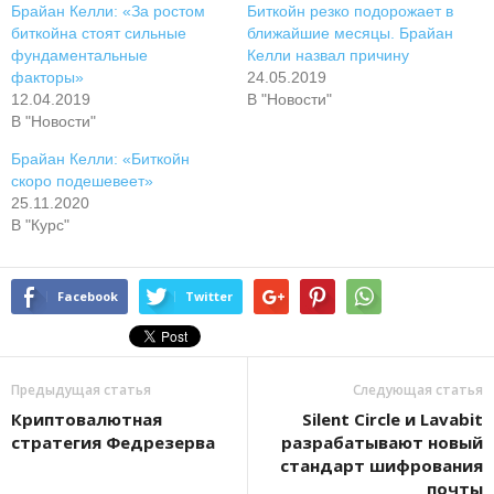
Брайан Келли: «За ростом
Биткойн резко подорожает в
биткойна стоят сильные
ближайшие месяцы. Брайан
фундаментальные
Келли назвал причину
факторы»
24.05.2019
12.04.2019
В "Новости"
В "Новости"
Брайан Келли: «Биткойн
скоро подешевеет»
25.11.2020
В "Курс"
Facebook
Twitter
Предыдущая статья
Следующая статья
Криптовалютная
Silent Circle и Lavabit
стратегия Федрезерва
разрабатывают новый
стандарт шифрования
почты