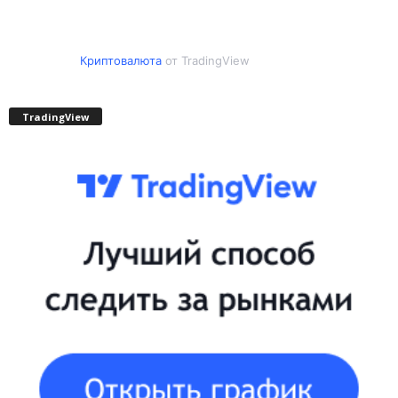
Криптовалюта
от TradingView
TradingView