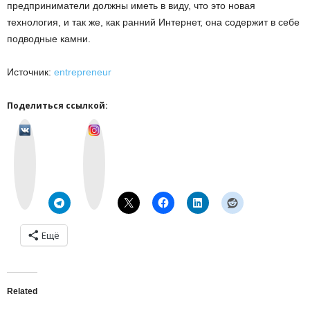
предприниматели должны иметь в виду, что это новая
технология, и так же, как ранний Интернет, она содержит в себе
подводные камни.
Источник:
entrepreneur
Поделиться ссылкой:
v
I
k
n
o
s
n
t
t
a
a
g
k
r
t
a
e
m
Ещё
Related