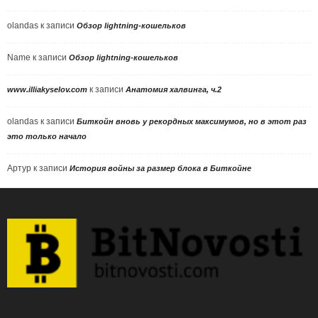
olandas
к записи
Обзор lightning-кошельков
Name
к записи
Обзор lightning-кошельков
к записи
www.illiakyselov.com
Анатомия халвинга, ч.2
olandas
к записи
Биткойн вновь у рекордных максимумов, но в этот раз
это только начало
Артур
к записи
История войны за размер блока в Биткойне