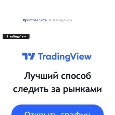
Криптовалюта
от TradingView
TradingView