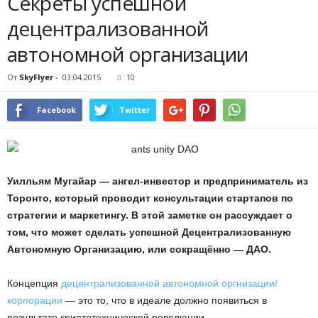
Секреты успешной
децентрализованной
автономной организации
От
SkyFlyer
-
03.04.2015
10
Facebook
Twitter
Уилльям Мугайар — ангел-инвестор и предприниматель из
Торонто, который проводит консультации стартапов по
стратегии и маркетингу. В этой заметке он рассуждает о
том, что может сделать успешной Децентрализованную
Автономную Организацию, или сокращённо — ДАО.
Концепция
децентрализованной автономной оргнизации/
корпорации
— это то, что в идеале должно появиться в
результате криптотехнической революции.