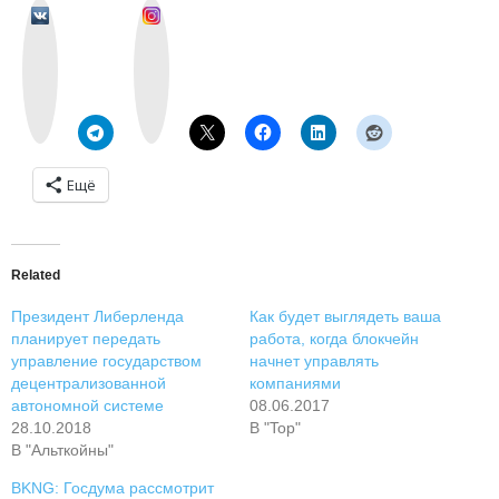
v
I
k
n
o
s
n
t
t
a
a
g
k
r
t
a
e
m
Ещё
Related
Президент Либерленда
Как будет выглядеть ваша
планирует передать
работа, когда блокчейн
управление государством
начнет управлять
децентрализованной
компаниями
автономной системе
08.06.2017
28.10.2018
В "Top"
В "Альткойны"
BKNG: Госдума рассмотрит