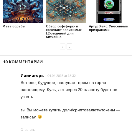
Фаза борьбы
Обзор софтфорк- и
Артур Хейс: Унесённые
ковенант-зависимых
призраками
L2-решений для
Биткойна
10 КОММЕНТАРИИ
Ииииигорь
04.04.2015 at 18:32
Вот оно, будущее, наступает прям на горло
настоящему. Куль, лет через 20 планету будет не
узнать.
зы.Вы можете купить доли/сриптовалюту/токены —
записал
Ответить