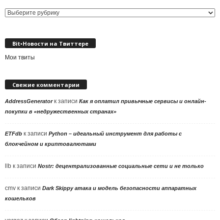
Выбор
рубрики
Bit•Новости на Твиттере
Мои твиты
Свежие комментарии
к записи
AddressGenerator
Как я оплатил привычные сервисы и онлайн-
покупки в «недружественных странах»
к записи
ETFdb
Python – идеальный инструмент для работы с
блокчейном и криптовалютами
llb
к записи
Nostr: децентрализованные социальные сети и не только
cmv
к записи
Dark Skippy атака и модель безопасности аппаратных
кошельков