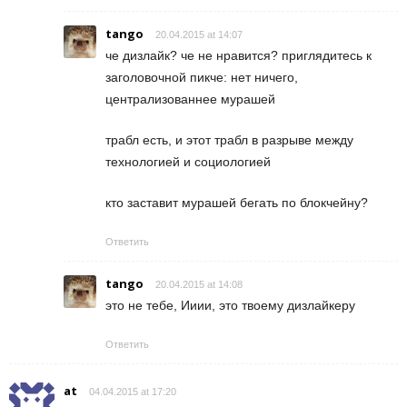
tango
20.04.2015 at 14:07
че дизлайк? че не нравится? приглядитесь к
заголовочной пикче: нет ничего,
централизованнее мурашей
трабл есть, и этот трабл в разрыве между
технологией и социологией
кто заставит мурашей бегать по блокчейну?
Ответить
tango
20.04.2015 at 14:08
это не тебе, Ииии, это твоему дизлайкеру
Ответить
at
04.04.2015 at 17:20