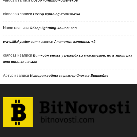
vargoz
к записи
Обзор lightning-кошельков
olandas
к записи
Обзор lightning-кошельков
Name
к записи
Обзор lightning-кошельков
к записи
www.illiakyselov.com
Анатомия халвинга, ч.2
olandas
к записи
Биткойн вновь у рекордных максимумов, но в этот раз
это только начало
Артур
к записи
История войны за размер блока в Биткойне