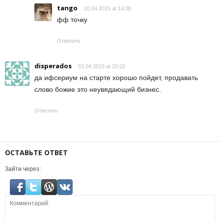
tango
20.04.2015 at 14:08
фф точку
Ответить
disperados
03.04.2015 at 20:02
да ифсериум на старте хорошо пойдет, продавать
слово божие это неувядающий бизнес.
Ответить
ОСТАВЬТЕ ОТВЕТ
Зайти через: