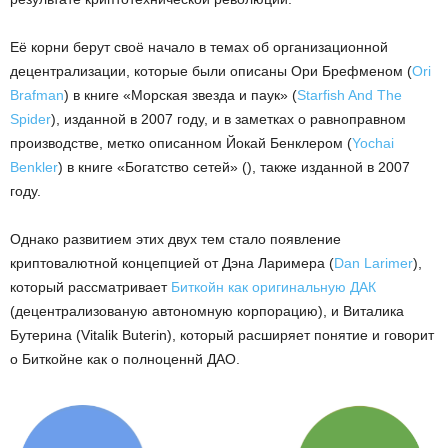
Её корни берут своё начало в темах об организационной
децентрализации, которые были описаны Ори Брефменом (
Ori
Brafman
) в книге «Морская звезда и паук» (
Starfish And The
Spider
), изданной в 2007 году, и в заметках о равноправном
производстве, метко описанном Йокай Бенклером (
Yochai
Benkler
) в книге «Богатство сетей» (), также изданной в 2007
году.
Однако развитием этих двух тем стало появление
криптовалютной концепцией от Дэна Ларимера (
Dan Larimer
),
который рассматривает
Биткойн как оригинальную ДАК
(децентрализованую автономную корпорацию), и Виталика
Бутерина (Vitalik Buterin), который расширяет понятие и говорит
о Биткойне как о полноценнй ДАО.