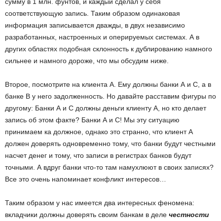
сумму в 1 млн. фунтов, и каждый сделал у себя
соответствующую запись. Таким образом одинаковая
информация записывается дважды, в двух независимо
разработанных, настроенных и оперируемых системах. А в
других областях подобная склонность к дублированию намного
сильнее и намного дороже, что мы обсудим ниже.
Второе, посмотрите на клиента А. Ему должны банки А и C, а в
банке B у него задолженность. Но давайте расставим фигуры по
другому: Банки А и C должны деньги клиенту А, но кто делает
запись об этом факте? Банки А и C! Мы эту ситуацию
принимаем ка должное, однако это странно, что клиент А
должен доверять одновременно тому, что банки будут честными
насчет денег и тому, что записи в регистрах банков будут
точными. А вдруг банки что-то там намухлюют в своих записях?
Все это очень напоминает конфликт интересов…
Таким образом у нас имеется два интересных феномена:
вкладчики должны доверять своим банкам в деле
честности