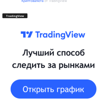
Криптовалюта
от TradingView
TradingView