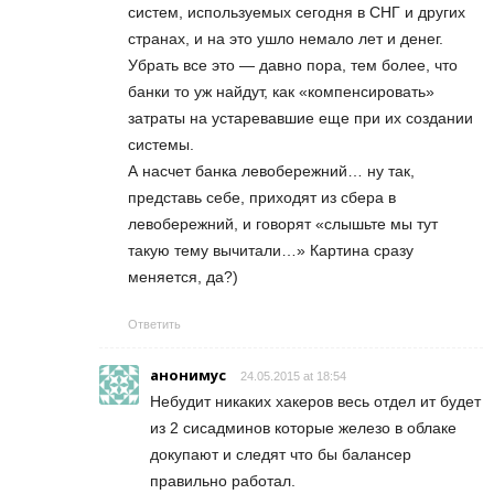
систем, используемых сегодня в СНГ и других
странах, и на это ушло немало лет и денег.
Убрать все это — давно пора, тем более, что
банки то уж найдут, как «компенсировать»
затраты на устаревавшие еще при их создании
системы.
А насчет банка левобережний… ну так,
представь себе, приходят из сбера в
левобережний, и говорят «слышьте мы тут
такую тему вычитали…» Картина сразу
меняется, да?)
Ответить
анонимус
24.05.2015 at 18:54
Небудит никаких хакеров весь отдел ит будет
из 2 сисадминов которые железо в облаке
докупают и следят что бы балансер
правильно работал.