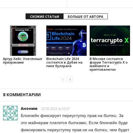
СХОЖИЕ СТАТЬИ
БОЛЬШЕ ОТ АВТОРА
Артур Хейс: Унесённые
Blockchain Life 2024
В Москве состоится
призраками
состоится в Дубае на
форум Terracrypto X о
пике буллрана
майнинге и
криптовалютах
8 КОММЕНТАРИИ
Аноним
22.05.2015 at 23:37
Блокчейн фиксирует переуступку прав на
битки
. За
это майнерам платится
битками
. Если блокчейн буде
фиксировать переуступку прав
не на битки
, чем будет