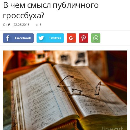
В чем смысл публичного
гроссбуха?
От
V
-
22.05.2015
8
Facebook
Twitter