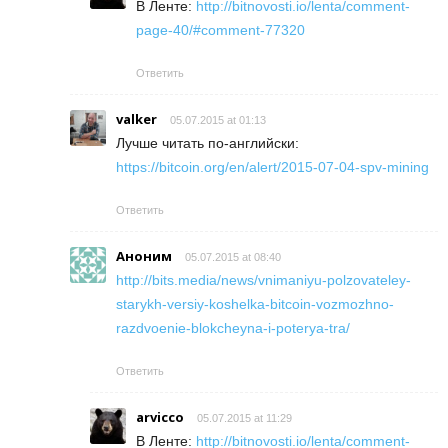
В Ленте:
http://bitnovosti.io/lenta/comment-
page-40/#comment-77320
Ответить
valker
05.07.2015 at 01:13
Лучше читать по-английски:
https://bitcoin.org/en/alert/2015-07-04-spv-mining
Ответить
Аноним
05.07.2015 at 08:40
http://bits.media/news/vnimaniyu-polzovateley-
starykh-versiy-koshelka-bitcoin-vozmozhno-
razdvoenie-blokcheyna-i-poterya-tra/
Ответить
arvicco
05.07.2015 at 11:29
В Ленте:
http://bitnovosti.io/lenta/comment-