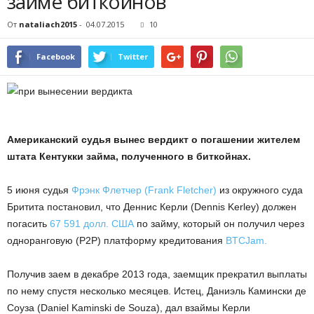
займе биткойнов
От
nataliach2015
-
04.07.2015
10
Facebook
Twitter
Американский судья вынес вердикт о погашении жителем
штата Кентукки займа, полученного в биткойнах.
5 июня судья
Фрэнк Флетчер (Frank Fletcher)
из окружного суда
Бритита постановил, что Деннис Керли (Dennis Kerley) должен
погасить
67 591 долл. США
по займу, который он получил через
одноранговую (P2P) платформу кредитования
BTCJam.
Получив заем в декабре 2013 года, заемщик прекратил выплаты
по нему спустя несколько месяцев. Истец, Даниэль Камински де
Соуза (Daniel Kaminski de Souza), дал взаймы Керли