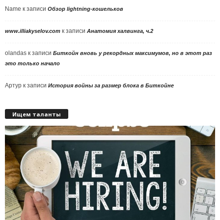
Name
к записи
Обзор lightning-кошельков
к записи
www.illiakyselov.com
Анатомия халвинга, ч.2
olandas
к записи
Биткойн вновь у рекордных максимумов, но в этот раз
это только начало
Артур
к записи
История войны за размер блока в Биткойне
Ищем таланты