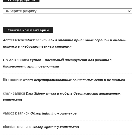
Выбор
рубрики
Свежие комментарии
к записи
AddressGenerator
Как я оплатил привычные сервисы и онлайн-
покупки в «недружественных странах»
к записи
ETFdb
Python – идеальный инструмент для работы с
блокчейном и криптовалютами
llb
к записи
Nostr: децентрализованные социальные сети и не только
cmv
к записи
Dark Skippy атака и модель безопасности аппаратных
кошельков
vargoz
к записи
Обзор lightning-кошельков
olandas
к записи
Обзор lightning-кошельков