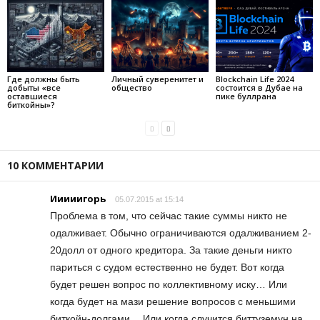
Где должны быть
Личный суверенитет и
Blockchain Life 2024
добыты «все
общество
состоится в Дубае на
оставшиеся
пике буллрана
биткойны»?
10 КОММЕНТАРИИ
Ииииигорь
05.07.2015 at 15:14
Проблема в том, что сейчас такие суммы никто не
одалживает. Обычно ограничиваются одалживанием 2-
20долл от одного кредитора. За такие деньги никто
париться с судом естественно не будет. Вот когда
будет решен вопрос по коллективному иску… Или
когда будет на мази решение вопросов с меньшими
биткойн-долгами… Или когда случится биттуземун на