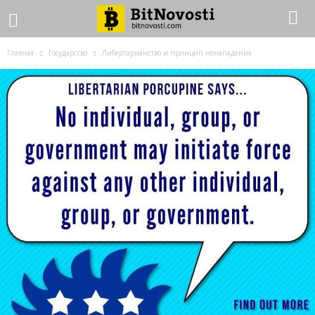
Главная
Государство
Либертарианство и принцип ненападения