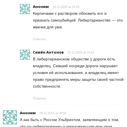
Аноним
25.11.2015 at 15:29
Кирпичами с раствором обложить его и
признать самоубийцей. Либертарианство — это
жвачка для ума.
Ответить
Семён Антонов
25.11.2015 at 15:51
В либертарианском обществе у дороги есть
владелец. Севший посреди дороги нарушает
условия её использования, и владелец имеет
право предпринять меры защиты своей частной
собственности.
Ответить
Аноним
25.11.2015 at 09:55
А как быть с Россом Ульбрихтом, заявляющим о том,
что он либертарианец и заказывающим при этом