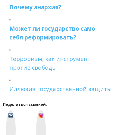
Почему анархия?
Может ли государство само
себя реформировать?
Терроризм, как инструмент
против свободы
Иллюзия государственной защиты
Поделиться ссылкой:
v
I
k
n
o
s
n
t
t
a
a
g