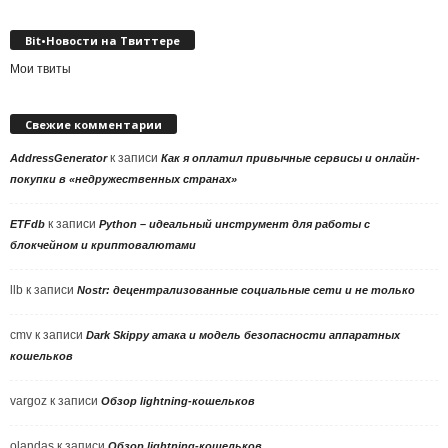
Bit•Новости на Твиттере
Мои твиты
Свежие комментарии
к записи
AddressGenerator
Как я оплатил привычные сервисы и онлайн-
покупки в «недружественных странах»
к записи
ETFdb
Python – идеальный инструмент для работы с
блокчейном и криптовалютами
llb
к записи
Nostr: децентрализованные социальные сети и не только
cmv
к записи
Dark Skippy атака и модель безопасности аппаратных
кошельков
vargoz
к записи
Обзор lightning-кошельков
olandas
к записи
Обзор lightning-кошельков