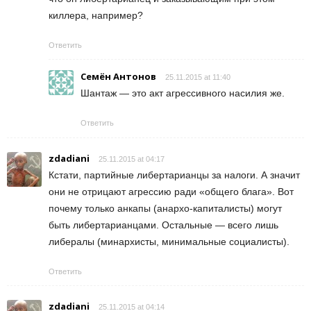
киллера, например?
Ответить
Семён Антонов
25.11.2015 at 11:40
Шантаж — это акт агрессивного насилия же.
Ответить
zdadiani
25.11.2015 at 04:17
Кстати, партийные либертарианцы за налоги. А значит
они не отрицают агрессию ради «общего блага». Вот
почему только анкапы (анархо-капиталисты) могут
быть либертарианцами. Остальные — всего лишь
либералы (минархисты, минимальные социалисты).
Ответить
zdadiani
25.11.2015 at 04:14