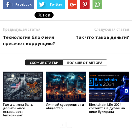
Facebook
Twitter
Предыдущая статья
Следующая статья
Технология блокчейн
Так что такое деньги?
пресечет коррупцию?
СХОЖИЕ СТАТЬИ
БОЛЬШЕ ОТ АВТОРА
Где должны быть
Личный суверенитет и
Blockchain Life 2024
добыты «все
общество
состоится в Дубае на
оставшиеся
пике буллрана
биткойны»?