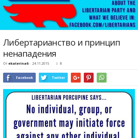
Либертарианство и принцип
ненападения
От
ekaterina6
-
24.11.2015
8
Facebook
Twitter