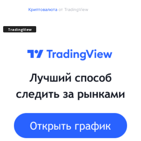
Криптовалюта
от TradingView
TradingView