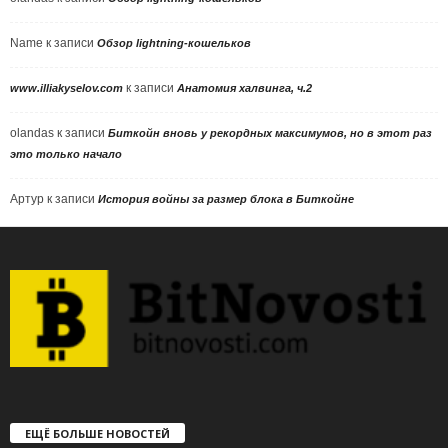
Name
к записи
Обзор lightning-кошельков
к записи
www.illiakyselov.com
Анатомия халвинга, ч.2
olandas
к записи
Биткойн вновь у рекордных максимумов, но в этот раз
это только начало
Артур
к записи
История войны за размер блока в Биткойне
ЕЩЁ БОЛЬШЕ НОВОСТЕЙ