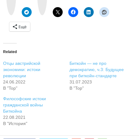
k
r
t
a
e
m
Ещё
Related
Отцы австрийской
Биткойн — не про
экономики: истоки
демократию, ч.3: Будущее
революции
при биткойн-стандарте
24.06.2022
31.07.2023
В "Top"
В "Top"
Философские истоки
гражданской войны
Биткойна
22.08.2021
В "История"