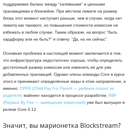
поддерживая баланс между “халявными” и ценными
транзакциями в блокчейне. При жёстком лимите на размер
блока этот момент наступает раньше, чем в случае, когда нет
лимита как такового, но повышения стоимости комиссии не
избежать в любом случае. Таким образом, на вопрос “быть
хардфорку или не быть?” я отвечу: “Да, но не сейчас”.
Основная проблема в настоящий момент заключается в том,
что инфраструктура недостаточно хороша, чтобы определить
достаточный размер комиссии или изменить её для уже
добавленных транзакций. Однако члены команды Core в курсе
этого и принимают определённые меры в этом направлении, а
именно:
CPFR (Child Pay For Parent — ребёнок платит за
родителя)
майнинг находится в процессе разработки,
RBF
(Replace By Fee — замещение комиссией)
уже был выпущен в
релизе Core 0.12.
Значит, вы марионетка Blockstream?