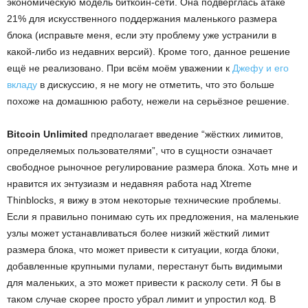
экономическую модель биткойн-сети. Она подверглась атаке
21% для искусственного поддержания маленького размера
блока (исправьте меня, если эту проблему уже устранили в
какой-либо из недавних версий). Кроме того, данное решение
ещё не реализовано. При всём моём уважении к
Джефу и его
вкладу
в дискуссию, я не могу не отметить, что это больше
похоже на домашнюю работу, нежели на серьёзное решение.
Bitcoin Unlimited
предполагает введение “жёстких лимитов,
определяемых пользователями”, что в сущности означает
свободное рыночное регулирование размера блока. Хоть мне и
нравится их энтузиазм и недавняя работа над Xtreme
Thinblocks, я вижу в этом некоторые технические проблемы.
Если я правильно понимаю суть их предложения, на маленькие
узлы может устанавливаться более низкий жёсткий лимит
размера блока, что может привести к ситуации, когда блоки,
добавленные крупными пулами, перестанут быть видимыми
для маленьких, а это может привести к расколу сети. Я бы в
таком случае скорее просто убрал лимит и упростил код. В