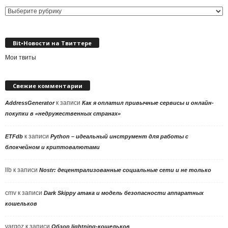
Выбор
рубрики
Bit•Новости на Твиттере
Мои твиты
Свежие комментарии
к записи
AddressGenerator
Как я оплатил привычные сервисы и онлайн-
покупки в «недружественных странах»
к записи
ETFdb
Python – идеальный инструмент для работы с
блокчейном и криптовалютами
llb
к записи
Nostr: децентрализованные социальные сети и не только
cmv
к записи
Dark Skippy атака и модель безопасности аппаратных
кошельков
vargoz
к записи
Обзор lightning-кошельков