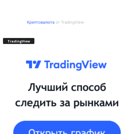
Криптовалюта
от TradingView
TradingView