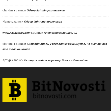
olandas
к записи
Обзор lightning-кошельков
Name
к записи
Обзор lightning-кошельков
к записи
www.illiakyselov.com
Анатомия халвинга, ч.2
olandas
к записи
Биткойн вновь у рекордных максимумов, но в этот раз
это только начало
Артур
к записи
История войны за размер блока в Биткойне