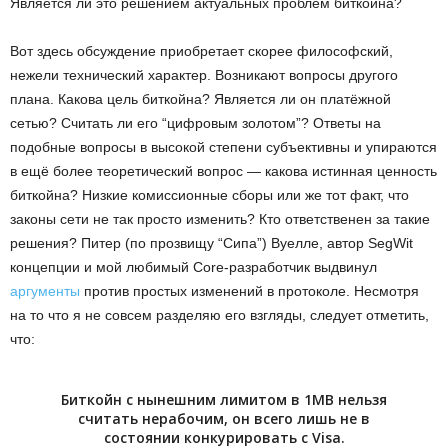
Является ли это решением актуальных проблем биткойна?
Вот здесь обсуждение приобретает скорее философский,
нежели технический характер. Возникают вопросы другого
плана. Какова цель биткойна? Является ли он платёжной
сетью? Считать ли его “цифровым золотом”? Ответы на
подобные вопросы в высокой степени субъективны и упираются
в ещё более теоретический вопрос — какова истинная ценность
биткойна? Низкие комиссионные сборы или же тот факт, что
законы сети не так просто изменить? Кто ответственен за такие
решения? Питер (по прозвищу “Сипа”) Вуелле, автор SegWit
концепции и мой любимый Core-разработчик выдвинул
аргументы
против простых изменений в протоколе. Несмотря
на то что я не совсем разделяю его взгляды, следует отметить,
что:
Биткойн с нынешним лимитом в 1MB нельзя
считать нерабочим, он всего лишь не в
состоянии конкурировать с Visa.