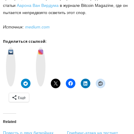
статьи
Аарона Ван Вирдума
в журнале Bitcoin Magazine, где он
пытается непредвзято осветить этот спор.
Источник:
medium.com
Поделиться ссылкой:
v
I
k
n
o
s
n
t
t
a
a
g
k
r
t
a
e
m
Ещё
Related
Повесть о двух биткойнах
Грифинг-атака на тестнет