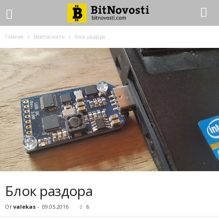
Главная
Безопасность
Блок раздора
Блок раздора
От
valekas
-
09.05.2016
6