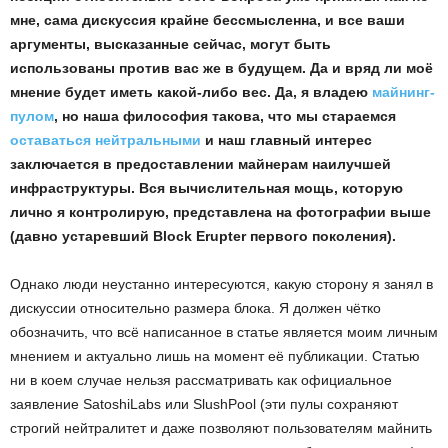
мне, сама дискуссия крайне бессмысленна, и все ваши
аргументы, высказанные сейчас, могут быть
использованы против вас же в будущем. Да и вряд ли моё
мнение будет иметь какой-либо вес. Да, я владею
майнинг-
пулом
, но наша философия такова, что мы стараемся
оставаться нейтральными
и наш главный интерес
заключается в предоставлении майнерам наилучшей
инфраструктуры. Вся вычислительная мощь, которую
лично я контролирую, представлена на фотографии выше
(давно устаревший Block Erupter первого поколения).
Однако люди неустанно интересуются, какую сторону я занял в
дискуссии относительно размера блока. Я должен чётко
обозначить, что всё написанное в статье является моим личным
мнением и актуально лишь на момент её публикации. Статью
ни в коем случае нельзя рассматривать как официальное
заявление SatoshiLabs или SlushPool (эти пулы сохраняют
строгий нейтралитет и даже позволяют пользователям майнить