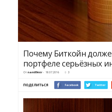
Почему Биткойн долже
портфеле серьёзных и
От
nam89mir
-
18.07.2016
3
ПОДЕЛИТЬСЯ
Facebook
Twitter