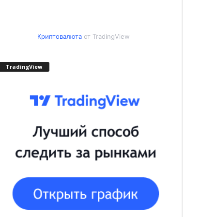
Криптовалюта
от TradingView
TradingView