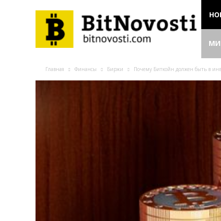
НО
МИ
Главная
Финансы
Биржи
Почему Биткойн должен быть в инв