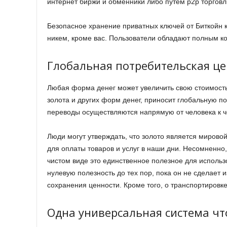
интернет биржи и обменники либо путём p2p торговл
Безопасное хранение приватных ключей от Биткойн к
никем, кроме вас. Пользователи обладают полным к
Глобальная потребительская це
Любая форма денег может увеличить свою стоимость т
золота и других форм денег, приносит глобальную пол
переводы осуществляются напрямую от человека к ч
Люди могут утверждать, что золото является мировой
для оплаты товаров и услуг в наши дни. Несомненно,
чистом виде это единственное полезное для использ
нулевую полезность до тех пор, пока он не сделает 
сохранения ценности. Кроме того, о транспортировк
Одна универсальная система чт