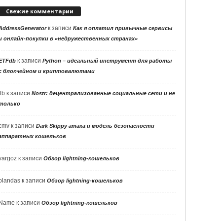
Свежие комментарии
к записи
AddressGenerator
Как я оплатил привычные сервисы
и онлайн-покупки в «недружественных странах»
к записи
ETFdb
Python – идеальный инструмент для работы
с блокчейном и криптовалютами
llb
к записи
Nostr: децентрализованные социальные сети и не
только
cmv
к записи
Dark Skippy атака и модель безопасности
аппаратных кошельков
vargoz
к записи
Обзор lightning-кошельков
olandas
к записи
Обзор lightning-кошельков
Name
к записи
Обзор lightning-кошельков