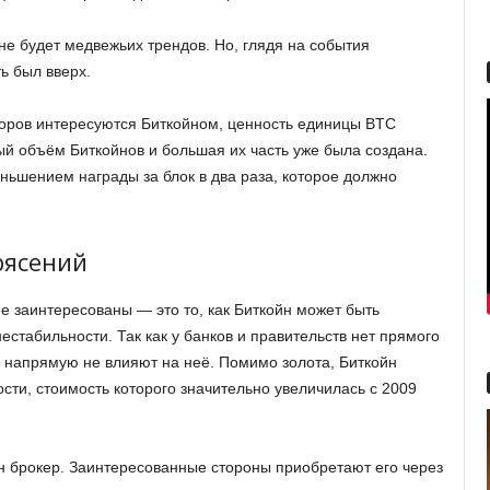
 не будет медвежьих трендов. Но, глядя на события
ь был вверх.
торов интересуются Биткойном, ценность единицы BTC
й объём Биткойнов и большая их часть уже была создана.
еньшением награды за блок в два раза, которое должно
рясений
е заинтересованы — это то, как Биткойн может быть
естабильности. Так как у банков и правительств нет прямого
 напрямую не влияют на неё. Помимо золота, Биткойн
ти, стоимость которого значительно увеличилась с 2009
н брокер. Заинтересованные стороны приобретают его через