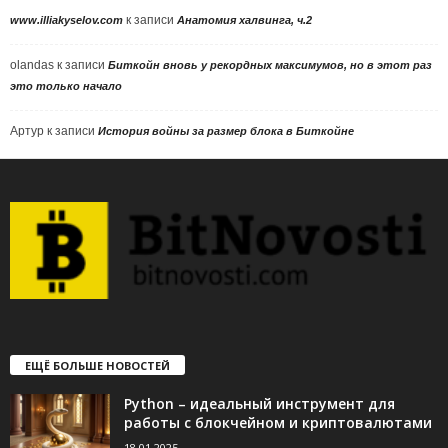
к записи
www.illiakyselov.com
Анатомия халвинга, ч.2
olandas
к записи
Биткойн вновь у рекордных максимумов, но в этот раз
это только начало
Артур
к записи
История войны за размер блока в Биткойне
ЕЩЁ БОЛЬШЕ НОВОСТЕЙ
Python – идеальный инструмент для
работы с блокчейном и криптовалютами
18.01.2025