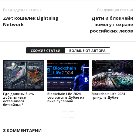
Предыдущая статья
Следующая статья
ZAP: кошелек Lightning
Дети и блокчейн
Network
помогут охране
российских лесов
СХОЖИЕ СТАТЬИ
БОЛЬШЕ ОТ АВТОРА
Где должны быть
Blockchain Life 2024
Blockchain Life 2024
добыты «все
состоится в Дубае на
грянул в Дубае
оставшиеся
пике буллрана
биткойны»?
8 КОММЕНТАРИИ