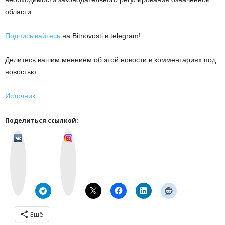
области.
Подписывайтесь
на Bitnovosti в telegram!
Делитесь вашим мнением об этой новости в комментариях под
новостью.
Источник
Поделиться ссылкой:
v
I
k
n
o
s
n
t
t
a
a
g
k
r
t
a
e
m
Ещё