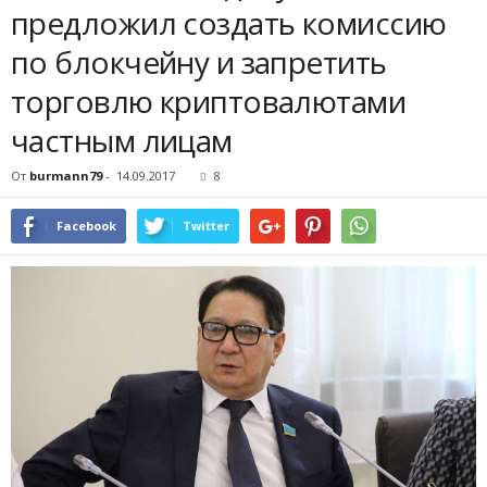
предложил создать комиссию
по блокчейну и запретить
торговлю криптовалютами
частным лицам
От
burmann79
-
14.09.2017
8
Facebook
Twitter