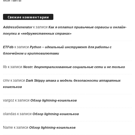
Мои твиты
Свежие комментарии
к записи
AddressGenerator
Как я оплатил привычные сервисы и онлайн-
покупки в «недружественных странах»
к записи
ETFdb
Python – идеальный инструмент для работы с
блокчейном и криптовалютами
llb
к записи
Nostr: децентрализованные социальные сети и не только
cmv
к записи
Dark Skippy атака и модель безопасности аппаратных
кошельков
vargoz
к записи
Обзор lightning-кошельков
olandas
к записи
Обзор lightning-кошельков
Name
к записи
Обзор lightning-кошельков