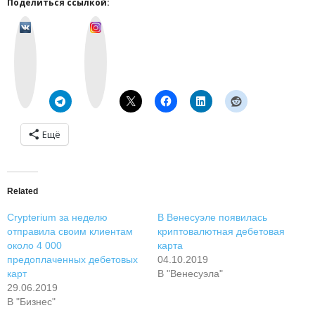
Поделиться ссылкой:
v
I
k
n
o
s
n
t
t
a
a
g
k
r
t
a
e
m
Ещё
Related
Crypterium за неделю
В Венесуэле появилась
отправила своим клиентам
криптовалютная дебетовая
около 4 000
карта
предоплаченных дебетовых
04.10.2019
карт
В "Венесуэла"
29.06.2019
В "Бизнес"