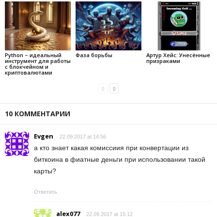
Python – идеальный
Фаза борьбы
Артур Хейс: Унесённые
инструмент для работы
призраками
с блокчейном и
криптовалютами
10 КОММЕНТАРИИ
Evgen
22.09.2017 at 14:56
а кто знает какая комиссиия при конвертации из
биткоина в фиатные деньги при использовании такой
карты?
Ответить
alex077
22.09.2017 at 15:12