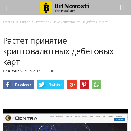
Главная
Бизнес
Растет принятие криптовалютных дебетовых карт
Растет принятие
криптовалютных дебетовых
карт
От
alex077
-
21.09.2017
10
Facebook
Twitter