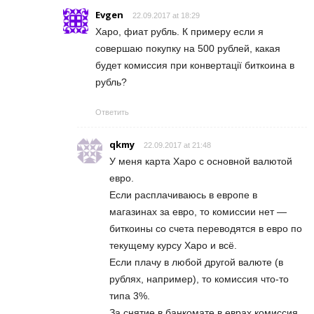
Evgen
22.09.2017 at 18:29
Xapo, фиат рубль. К примеру если я
совершаю покупку на 500 рублей, какая
будет комиссия при конвертації биткоина в
рубль?
Ответить
qkmy
22.09.2017 at 21:48
У меня карта Харо с основной валютой
евро.
Если расплачиваюсь в европе в
магазинах за евро, то комиссии нет —
биткоины со счета переводятся в евро по
текущему курсу Харо и всё.
Если плачу в любой другой валюте (в
рублях, например), то комиссия что-то
типа 3%.
За снятие в банкомате в еврах комиссия