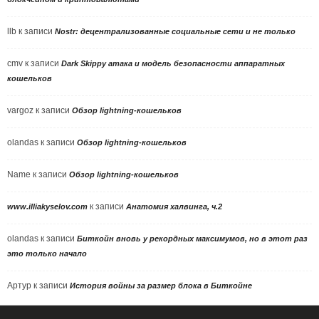
llb
к записи
Nostr: децентрализованные социальные сети и не только
cmv
к записи
Dark Skippy атака и модель безопасности аппаратных
кошельков
vargoz
к записи
Обзор lightning-кошельков
olandas
к записи
Обзор lightning-кошельков
Name
к записи
Обзор lightning-кошельков
к записи
www.illiakyselov.com
Анатомия халвинга, ч.2
olandas
к записи
Биткойн вновь у рекордных максимумов, но в этот раз
это только начало
Артур
к записи
История войны за размер блока в Биткойне