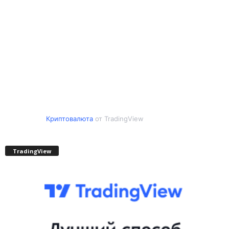
Криптовалюта
от TradingView
TradingView