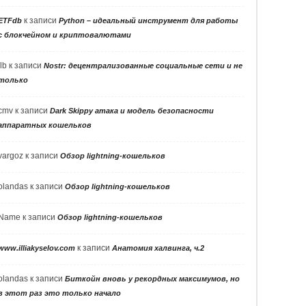
к записи
ETFdb
Python – идеальный инструмент для работы
с блокчейном и криптовалютами
llb
к записи
Nostr: децентрализованные социальные сети и не
только
cmv
к записи
Dark Skippy атака и модель безопасности
аппаратных кошельков
vargoz
к записи
Обзор lightning-кошельков
olandas
к записи
Обзор lightning-кошельков
Name
к записи
Обзор lightning-кошельков
к записи
www.illiakyselov.com
Анатомия халвинга, ч.2
olandas
к записи
Биткойн вновь у рекордных максимумов, но
в этот раз это только начало