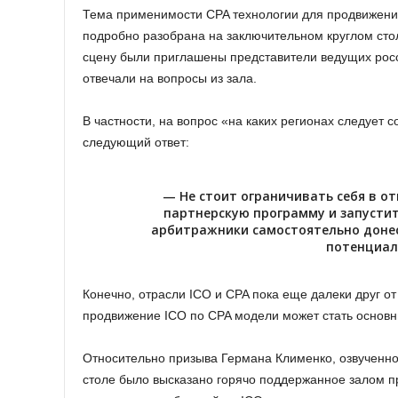
Тема применимости CPA технологии для продвижени
подробно разобрана на заключительном круглом сто
сцену были приглашены представители ведущих росс
отвечали на вопросы из зала.
В частности, на вопрос «на каких регионах следует
следующий ответ:
— Не стоит ограничивать себя в о
партнерскую программу и запустит
арбитражники самостоятельно доне
потенциал
Конечно, отрасли ICO и CPA пока еще далеки друг от
продвижение ICO по CPA модели может стать основ
Относительно призыва Германа Клименко, озвученног
столе было высказано горячо поддержанное залом пр