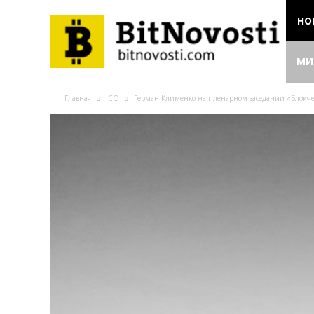
НО
МИ
Главная
ICO
Герман Клименко на пленарном заседании «Блокчейн