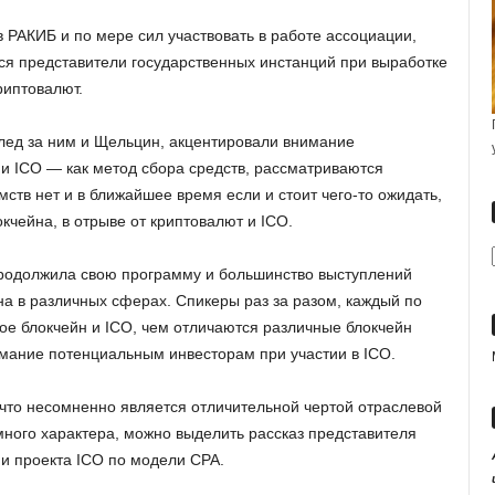
 РАКИБ и по мере сил участвовать в работе ассоциации,
ься представители государственных инстанций при выработке
риптовалют.
след за ним и Щельцин, акцентировали внимание
 и ICO — как метод сбора средств, рассматриваются
мств нет и в ближайшее время если и стоит чего-то ожидать,
кчейна, в отрыве от криптовалют и ICO.
родолжила свою программу и большинство выступлений
 в различных сферах. Спикеры раз за разом, каждый по
кое блокчейн и ICO, чем отличаются различные блокчейн
нимание потенциальным инвесторам при участии в ICO.
 что несомненно является отличительной чертой отраслевой
много характера, можно выделить рассказ представителя
и проекта ICO по модели CPA.