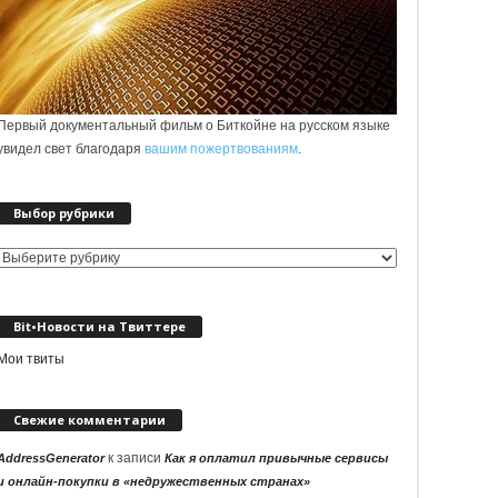
Первый документальный фильм о Биткойне на русском языке
увидел свет благодаря
вашим пожертвованиям
.
Выбор рубрики
Выбор
рубрики
Bit•Новости на Твиттере
Мои твиты
Свежие комментарии
к записи
AddressGenerator
Как я оплатил привычные сервисы
и онлайн-покупки в «недружественных странах»