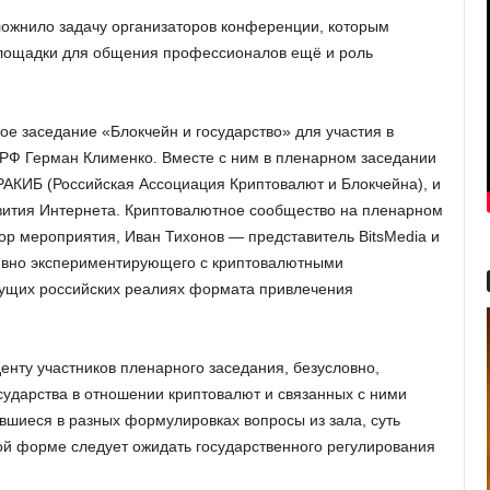
сложнило задачу организаторов конференции, которым
площадки для общения профессионалов ещё и роль
 заседание «Блокчейн и государство» для участия в
РФ Герман Клименко. Вместе с ним в пленарном заседании
АКИБ (Российская Ассоциация Криптовалют и Блокчейна), и
вития Интернета. Криптовалютное сообщество на пленарном
ор мероприятия, Иван Тихонов — представитель BitsMedia и
тивно экспериментирующего с криптовалютными
екущих российских реалиях формата привлечения
енту участников пленарного заседания, безусловно,
ударства в отношении криптовалют и связанных с ними
авшиеся в разных формулировках вопросы из зала, суть
ой форме следует ожидать государственного регулирования