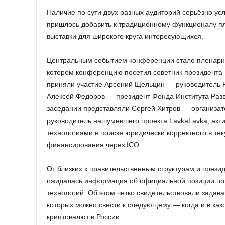
Наличие по сути двух разных аудиторий серьёзно у
пришлось добавить к традиционному функционалу 
выставки для широкого круга интересующихся.
Центральным событием конференции стало пленарное
котором конференцию посетил советник президента 
приняли участие Арсений Щельцин — руководитель Р
Алексей Федоров — президент Фонда Института Раз
заседании представляли Сергей Хитров — организат
руководитель нашумевшего проекта LavkaLavka, ак
технологиями в поиске юридически корректного в т
финансирования через ICO.
От близких к правительственным структурам и презид
ожидалась информация об официальной позиции гос
технологий. Об этом четко свидетельствовали задав
которых можно свести к следующему — когда и в как
криптовалют в России.