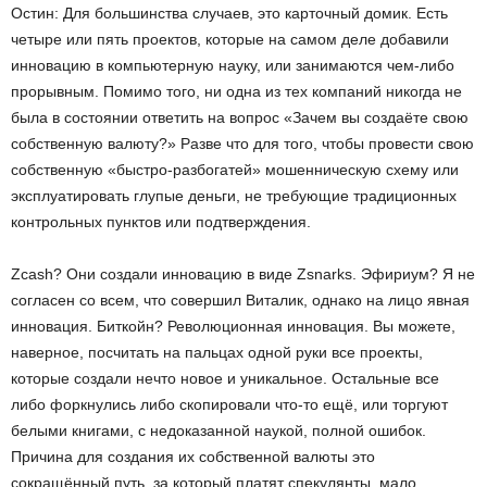
Остин: Для большинства случаев, это карточный домик. Есть
четыре или пять проектов, которые на самом деле добавили
инновацию в компьютерную науку, или занимаются чем-либо
прорывным. Помимо того, ни одна из тех компаний никогда не
была в состоянии ответить на вопрос «Зачем вы создаёте свою
собственную валюту?» Разве что для того, чтобы провести свою
собственную «быстро-разбогатей» мошенническую схему или
эксплуатировать глупые деньги, не требующие традиционных
контрольных пунктов или подтверждения.
Zcash? Они создали инновацию в виде Zsnarks. Эфириум? Я не
согласен со всем, что совершил Виталик, однако на лицо явная
инновация. Биткойн? Революционная инновация. Вы можете,
наверное, посчитать на пальцах одной руки все проекты,
которые создали нечто новое и уникальное. Остальные все
либо форкнулись либо скопировали что-то ещё, или торгуют
белыми книгами, с недоказанной наукой, полной ошибок.
Причина для создания их собственной валюты это
сокращённый путь, за который платят спекулянты, мало