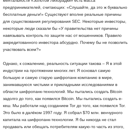
ментальности «Золотой Лихорадки» есть масса
предпринимателей, считающих: «Слушайте, да это ж буквально
бесплатные деньги!» Существуют вполне реальные причины
для существования регулирования SEC. Некоторые инвесторы,
некоторые люди сказали бы «У правительства нет причины
навязывать контроль по защите нас от мошенников. Правило
аккредитованного инвестора абсурдно. Почему бы не позволить
участвовать всем?»
Однако, к сожалению, реальность ситуации такова – Я в этой
индустрии на протяжении многих лет. Я основал самую
большую и самую старую шифропанк-компанию в мире,
занимавшуюся чистыми и прикладными исследованиями в
области шифропанк-технологий. Мы пытались создать Bitcoin
задолго до того, как появился Bitcoin. Мы пытались создать е-
кеш. Мы работали над созданием Tor до того, как появился Tor.
Это было в далёком 1997 году. Я собрал $70 млн. венчурного
капитала на шифропанк-технологии. Я бы никогда не стал
продавать или обещать потребителям какую-то часть из этого,