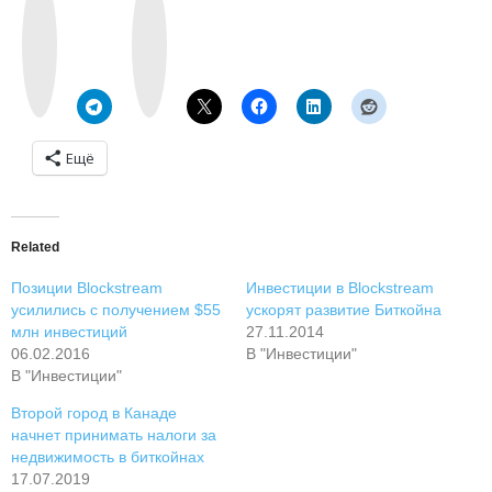
k
n
o
s
n
t
t
a
a
g
k
r
t
a
e
m
Ещё
Related
Позиции Blockstream
Инвестиции в Blockstream
усилились с получением $55
ускорят развитие Биткойна
млн инвестиций
27.11.2014
06.02.2016
В "Инвестиции"
В "Инвестиции"
Второй город в Канаде
начнет принимать налоги за
недвижимость в биткойнах
17.07.2019