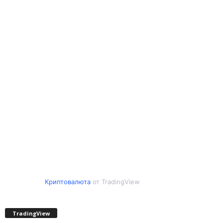
Криптовалюта
от TradingView
TradingView