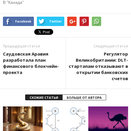
В "Канада"
Facebook
Twitter
Предыдущая статья
Следующая статья
Саудовская Аравия
Регулятор
разработала план
Великобритании: DLT-
финансового блокчейн-
стартапам отказывают в
проекта
открытии банковских
счетов
СХОЖИЕ СТАТЬИ
БОЛЬШЕ ОТ АВТОРА