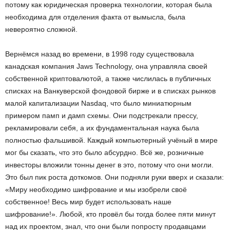
потому как юридическая проверка технологии, которая была
необходима для отделения факта от вымысла, была
невероятно сложной.
Вернёмся назад во времени, в 1998 году существовала
канадская компания Jaws Technology, она управляла своей
собственной криптовалютой, а также числилась в публичных
списках на Ванкуверской фондовой бирже и в списках рынков
малой капитализации Nasdaq, что было миниатюрным
примером памп и дамп схемы. Они подстрекали прессу,
рекламировали себя, а их фундаментальная наука была
полностью фальшивой. Каждый компьютерный учёный в мире
мог бы сказать, что это было абсурдно. Всё же, розничные
инвесторы вложили тонны денег в это, потому что они могли.
Это был пик роста доткомов. Они подняли руки вверх и сказали:
«Миру необходимо шифрование и мы изобрели своё
собственное! Весь мир будет использовать наше
шифрование!». Любой, кто провёл бы тогда более пяти минут
над их проектом, знал, что они были попросту продавцами