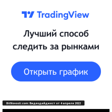
BitNovosti.com: Видеодайджест от 4 апреля 2022