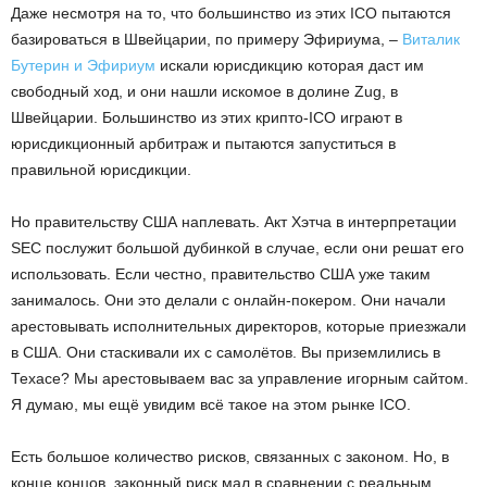
Даже несмотря на то, что большинство из этих ICO пытаются
базироваться в Швейцарии, по примеру Эфириума, –
Виталик
Бутерин и Эфириум
искали юрисдикцию которая даст им
свободный ход, и они нашли искомое в долине Zug, в
Швейцарии. Большинство из этих крипто-ICO играют в
юрисдикционный арбитраж и пытаются запуститься в
правильной юрисдикции.
Но правительству США наплевать. Акт Хэтча в интерпретации
SEC послужит большой дубинкой в случае, если они решат его
использовать. Если честно, правительство США уже таким
занималось. Они это делали с онлайн-покером. Они начали
арестовывать исполнительных директоров, которые приезжали
в США. Они стаскивали их с самолётов. Вы приземлились в
Техасе? Мы арестовываем вас за управление игорным сайтом.
Я думаю, мы ещё увидим всё такое на этом рынке ICO.
Есть большое количество рисков, связанных с законом. Но, в
конце концов, законный риск мал в сравнении с реальным