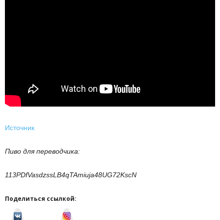
Источник
Пиво для переводчика:
113PDfVasdzssLB4qTAmiuja48UG72KscN
Поделиться ссылкой:
v
I