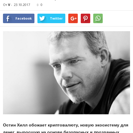
От
V
-
23.10.2017
0
Facebook
Twitter
Остин Хилл обожает криптовалюту, новую экосистему для
денег, выросшую на основе безопасных и прозрачных