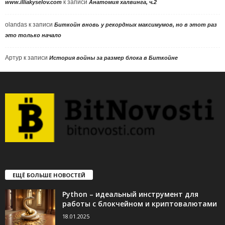
к записи
www.illiakyselov.com
Анатомия халвинга, ч.2
olandas
к записи
Биткойн вновь у рекордных максимумов, но в этот раз
это только начало
Артур
к записи
История войны за размер блока в Биткойне
ЕЩЁ БОЛЬШЕ НОВОСТЕЙ
Python – идеальный инструмент для
работы с блокчейном и криптовалютами
18.01.2025