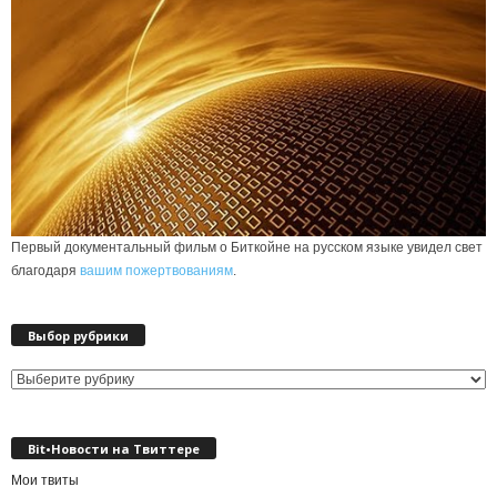
Первый документальный фильм о Биткойне на русском языке увидел свет
благодаря
вашим пожертвованиям
.
Выбор рубрики
Выбор
рубрики
Bit•Новости на Твиттере
Мои твиты