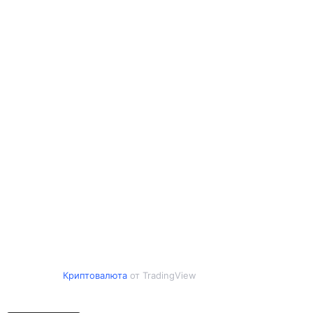
Криптовалюта
от TradingView