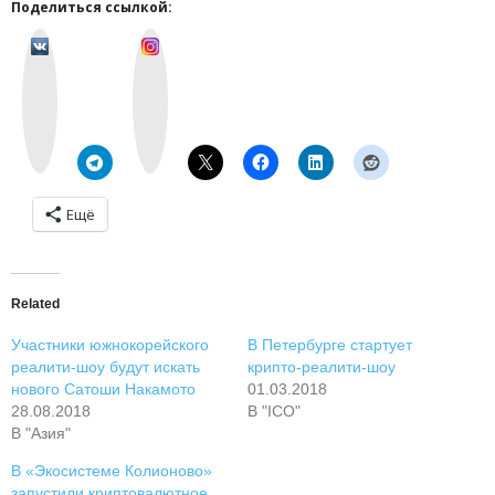
Поделиться ссылкой:
v
I
k
n
o
s
n
t
t
a
a
g
k
r
t
a
e
m
Ещё
Related
Участники южнокорейского
В Петербурге стартует
реалити-шоу будут искать
крипто-реалити-шоу
нового Сатоши Накамото
01.03.2018
28.08.2018
В "ICO"
В "Азия"
В «Экосистеме Колионово»
запустили криптовалютное