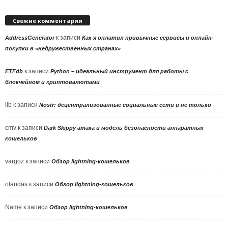
Свежие комментарии
к записи
AddressGenerator
Как я оплатил привычные сервисы и онлайн-
покупки в «недружественных странах»
к записи
ETFdb
Python – идеальный инструмент для работы с
блокчейном и криптовалютами
llb
к записи
Nostr: децентрализованные социальные сети и не только
cmv
к записи
Dark Skippy атака и модель безопасности аппаратных
кошельков
vargoz
к записи
Обзор lightning-кошельков
olandas
к записи
Обзор lightning-кошельков
Name
к записи
Обзор lightning-кошельков