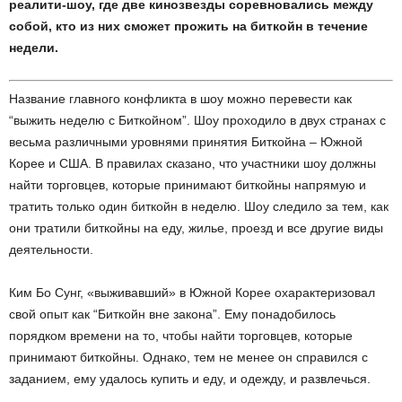
реалити-шоу, где две кинозвезды соревновались между
собой, кто из них сможет прожить на биткойн в течение
недели.
Название
главного конфликта в шоу можно перевести как
“выжить неделю с Биткойном”. Шоу проходило в двух странах с
весьма различными уровнями принятия Биткойна – Южной
Корее и США.
В правилах сказано, что участники шоу должны
найти торговцев, которые принимают биткойны напрямую и
тратить только один биткойн в неделю. Шоу следило за тем, как
они тратили биткойны на еду, жилье, проезд и все другие виды
деятельности.
Ким Бо Сунг, «выживавший» в Южной Корее
охарактеризовал
свой опыт как “Биткойн вне закона”. Е
му понадобилось
порядком времени на то, чтобы найти торговцев, которые
принимают биткойны. Однако, тем не менее он справился с
заданием, ему удалось купить и еду, и одежду, и развлечься.