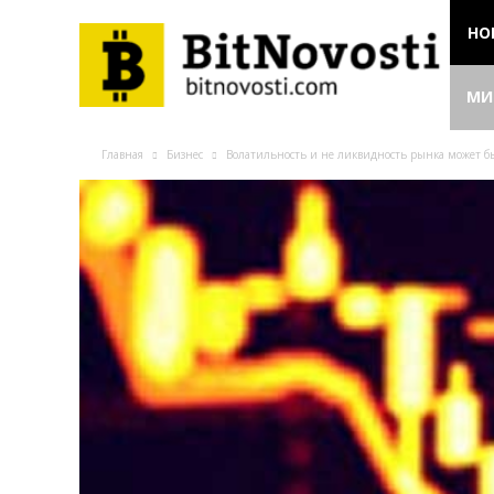
НО
МИ
Главная
Бизнес
Волатильность и не ликвидность рынка может б