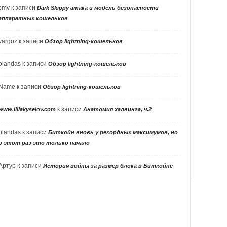
cmv
к записи
Dark Skippy атака и модель безопасности
аппаратных кошельков
vargoz
к записи
Обзор lightning-кошельков
olandas
к записи
Обзор lightning-кошельков
Name
к записи
Обзор lightning-кошельков
к записи
www.illiakyselov.com
Анатомия халвинга, ч.2
olandas
к записи
Биткойн вновь у рекордных максимумов, но
в этот раз это только начало
Артур
к записи
История войны за размер блока в Биткойне