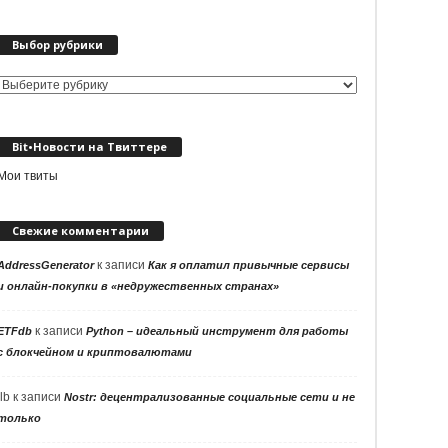
Выбор рубрики
Выбор
рубрики
Bit•Новости на Твиттере
Мои твиты
Свежие комментарии
к записи
AddressGenerator
Как я оплатил привычные сервисы
и онлайн-покупки в «недружественных странах»
к записи
ETFdb
Python – идеальный инструмент для работы
с блокчейном и криптовалютами
llb
к записи
Nostr: децентрализованные социальные сети и не
только