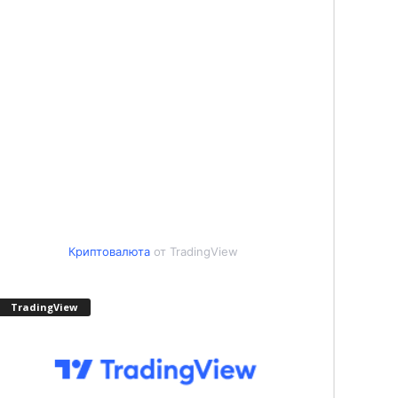
Криптовалюта
от TradingView
TradingView