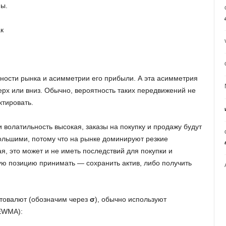
ны.
к
ьности рынка и асимметрии его прибыли. А эта асимметрия
рх или вниз. Обычно, вероятность таких передвижений не
ктировать.
 волатильность высокая, заказы на покупку и продажу будут
большими, потому что на рынке доминируют резкие
я, это может и не иметь последствий для покупки и
кую позицию принимать — сохранить актив, либо получить
птовалют (обозначим через
σ
), обычно используют
EWMA):