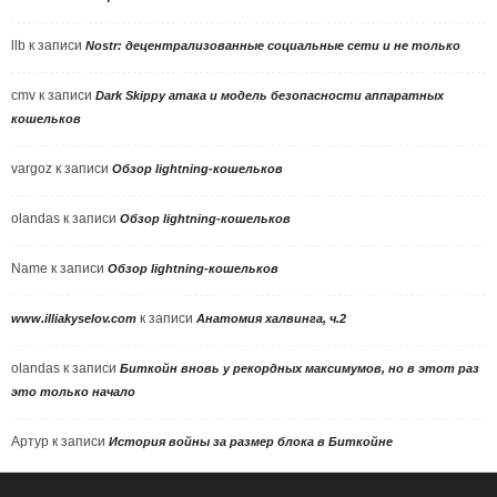
llb
к записи
Nostr: децентрализованные социальные сети и не только
cmv
к записи
Dark Skippy атака и модель безопасности аппаратных
кошельков
vargoz
к записи
Обзор lightning-кошельков
olandas
к записи
Обзор lightning-кошельков
Name
к записи
Обзор lightning-кошельков
к записи
www.illiakyselov.com
Анатомия халвинга, ч.2
olandas
к записи
Биткойн вновь у рекордных максимумов, но в этот раз
это только начало
Артур
к записи
История войны за размер блока в Биткойне