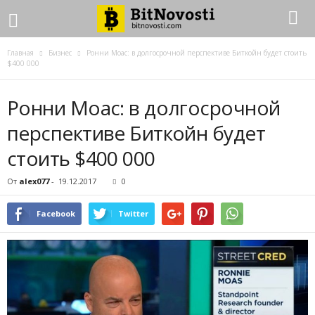
Главная
Бизнес
Ронни Моас: в долгосрочной перспективе Биткойн будет стоить
$400 000
Ронни Моас: в долгосрочной
перспективе Биткойн будет
стоить $400 000
От
alex077
-
19.12.2017
0
Facebook
Twitter