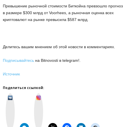
Превышение рыночной стоимости Биткойна превзошло прогноз
в размере $300 млрд от Voorhees, а рыночная оценка всех
криптовалют на рынке превысила $587 млрд.
Делитесь вашим мнением об этой новости в комментариях.
Подписывайтесь
на Bitnovosti в telegram!.
Источник
Поделиться ссылкой:
v
I
k
n
o
s
n
t
t
a
a
g
k
r
t
a
e
m