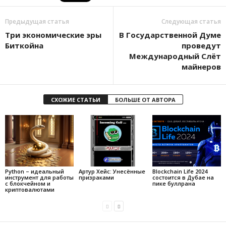
Предыдущая статья
Следующая статья
Три экономические эры
В Государственной Думе
Биткойна
проведут
Международный Слёт
майнеров
СХОЖИЕ СТАТЬИ
БОЛЬШЕ ОТ АВТОРА
Python – идеальный
Артур Хейс: Унесённые
Blockchain Life 2024
инструмент для работы
призраками
состоится в Дубае на
с блокчейном и
пике буллрана
криптовалютами