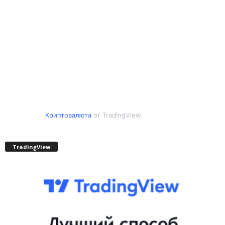
Криптовалюта
от TradingView
TradingView