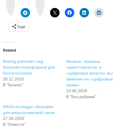
a
g
k
r
t
a
e
m
Ещё
Related
Boeing работает над
Аксаков: термины
блокчейн-платформой для
«криптовалюта» и
беспилотников
«цифровая валюта» мы
26.11.2018
заменим на «цифровые
В "Бизнес"
права»
14.06.2018
В "Без рубрики"
NASA исследует блокчейн
для межспутниковой связи
27.08.2020
В "Новости"