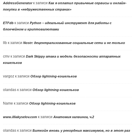
к записи
AddressGenerator
Как я оплатил привычные сервисы и онлайн-
покупки в «недружественных странах»
к записи
ETFdb
Python – идеальный инструмент для работы с
блокчейном и криптовалютами
llb
к записи
Nostr: децентрализованные социальные сети и не только
cmv
к записи
Dark Skippy атака и модель безопасности аппаратных
кошельков
vargoz
к записи
Обзор lightning-кошельков
olandas
к записи
Обзор lightning-кошельков
Name
к записи
Обзор lightning-кошельков
к записи
www.illiakyselov.com
Анатомия халвинга, ч.2
olandas
к записи
Биткойн вновь у рекордных максимумов, но в этот раз