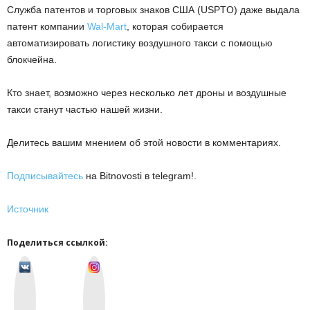
Служба патентов и торговых знаков США (USPTO) даже выдала
патент компании
Wal-Mart
, которая собирается
автоматизировать логистику воздушного такси с помощью
блокчейна.
Кто знает, возможно через несколько лет дроны и воздушные
такси станут частью нашей жизни.
Делитесь вашим мнением об этой новости в комментариях.
Подписывайтесь
на Bitnovosti в telegram!.
Источник
Поделиться ссылкой:
v
I
k
n
o
s
n
t
t
a