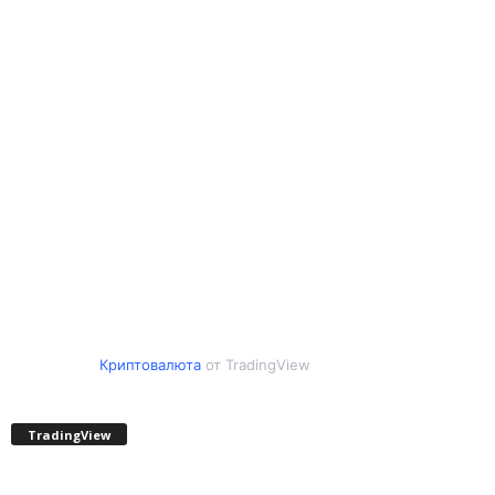
Криптовалюта
от TradingView
TradingView