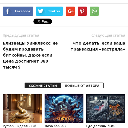
Facebook
Twitter
Предыдущая статья
Следующая статья
Близнецы Уинклвосс: не
Что делать, если ваша
будем продавать
транзакция «застряла»
биткойны, даже если
цена достигнет 380
тысяч $
СХОЖИЕ СТАТЬИ
БОЛЬШЕ ОТ АВТОРА
Python – идеальный
Фаза борьбы
Где должны быть