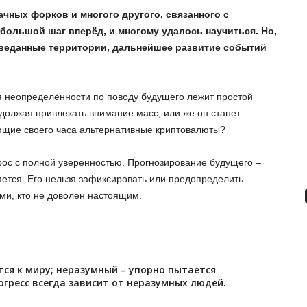
ачных форков и многого другого, связанного с
н большой шаг вперёд, и многому удалось научиться. Но,
зведанные территории, дальнейшее развитие событий
я неопределённости по поводу будущего лежит простой
должая привлекать внимание масс, или же он станет
ающие своего часа альтернативные криптовалюты?
прос с полной уверенностью. Прогнозирование будущего –
ется. Его нельзя зафиксировать или предопределить.
ми, кто не доволен настоящим.
ся к миру; неразумный – упорно пытается
огресс всегда зависит от неразумных людей.