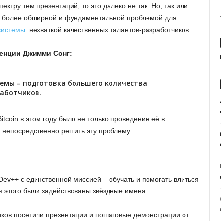
ектру тем презентаций, то это далеко не так. Но, так или
го более обширной и фундаментальной проблемой для
системы
: нехваткой качественных талантов-разработчиков.
ренции Джимми Сонг:
темы – подготовка большего количества
аботчиков.
tcoin в этом году было не только проведение её в
ь непосредственно решить эту проблему.
 Dev++ с единственной миссией – обучать и помогать влиться
я этого были задействованы звёздные имена.
иков посетили презентации и пошаговые демонстрации от