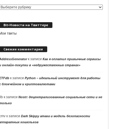
Выбор
рубрики
Bit•Новости на Твиттере
Мои твиты
Свежие комментарии
к записи
AddressGenerator
Как я оплатил привычные сервисы
и онлайн-покупки в «недружественных странах»
к записи
ETFdb
Python – идеальный инструмент для работы
с блокчейном и криптовалютами
llb
к записи
Nostr: децентрализованные социальные сети и не
только
cmv
к записи
Dark Skippy атака и модель безопасности
аппаратных кошельков