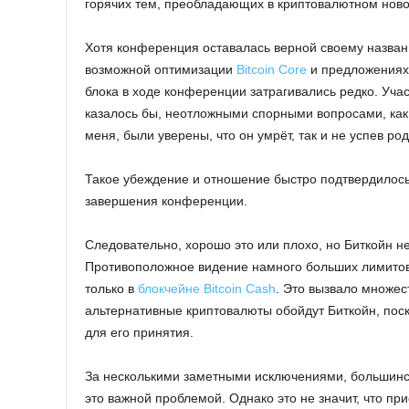
горячих тем, преобладающих в криптовалютном ново
Хотя конференция оставалась верной своему назва
возможной оптимизации
Bitcoin Core
и предложениях 
блока в ходе конференции затрагивались редко. Уча
казалось бы, неотложными спорными вопросами, ка
меня, были уверены, что он умрёт, так и не успев род
Такое убеждение и отношение быстро подтвердилось
завершения конференции.
Следовательно, хорошо это или плохо, но Биткойн н
Противоположное видение намного больших лимитов
только в
блокчейне Bitcoin Cash
. Это вызвало множест
альтернативные криптовалюты обойдут Биткойн, поск
для его принятия.
За несколькими заметными исключениями, большинств
это важной проблемой. Однако это не значит, что п