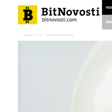
НО
МИ
Главная
Top
Узкое место Биткойна