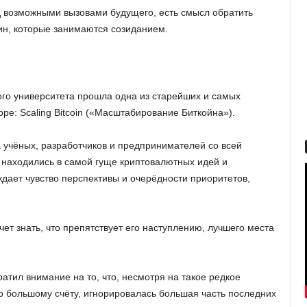
 возможными вызовами будущего, есть смысл обратить
ин, которые занимаются созиданием.
ого университета прошла одна из старейших и самых
ре: Scaling Bitcoin («Масштабирование Биткойна»).
а учёных, разработчиков и предпринимателей со всей
д находились в самой гуще криптовалютных идей и
ждает чувство перспективы и очерёдности приоритетов,
чет знать, что препятствует его наступлению, лучшего места
атил внимание на то, что, несмотря на такое редкое
по большому счёту, игнорировалась большая часть последних