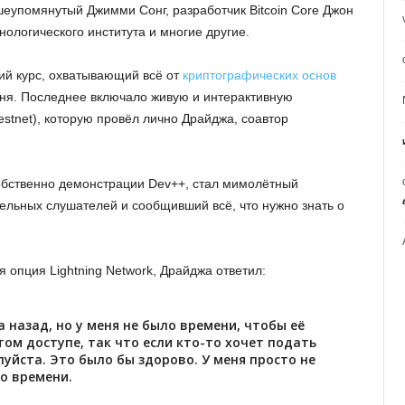
шеупомянутый Джимми Сонг, разработчик Bitcoin Core Джон
ологического института и многие другие.
кий курс, охватывающий всё от
криптографических основ
вня. Последнее включало живую и интерактивную
testnet), которую провёл лично Драйджа, соавтор
обственно демонстрации Dev++, стал мимолётный
льных слушателей и сообщивший всё, что нужно знать о
я опция Lightning Network, Драйджа ответил:
 назад, но у меня не было времени, чтобы её
том доступе, так что если кто-то хочет подать
уйста. Это было бы здорово. У меня просто не
о времени.