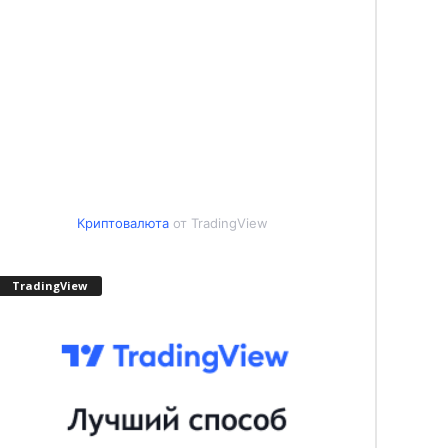
Криптовалюта
от TradingView
TradingView