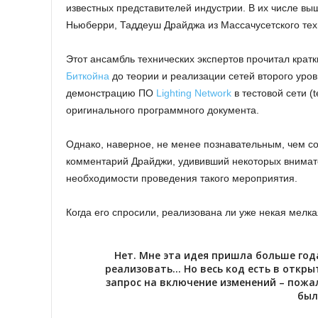
известных представителей индустрии. В их числе вы
Ньюберри, Таддеуш Драйджа из Массачусетского техн
Этот ансамбль технических экспертов прочитал крат
Биткойна
до теории и реализации сетей второго уро
демонстрацию ПО
Lighting Network
в тестовой сети (
оригинального программного документа.
Однако, наверное, не менее познавательным, чем с
комментарий Драйджи, удививший некоторых внимате
необходимости проведения такого мероприятия.
Когда его спросили, реализована ли уже некая мелка
Нет. Мне эта идея пришла больше года
реализовать… Но весь код есть в откры
запрос на включение изменений – пожал
был