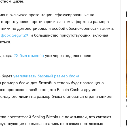
стном цикле.
нию и включала презентации, сфокусированные на
второго уровня, противоречивые темы форков и размера
стники не демонстрировали особой обеспокоенности такими,
к
форк Segwit2X
, и большинство присутствующих, включая
иться.
, когда
2X был отменён
уже через неделю после
е будет
увеличивать базовый размер блока
.
 размера блока для Биткойна теперь будет воплощено
во прогнозов насчёт того, что Bitcoin Cash и другие
ольку его лимит на размер блока становится ограничением
о посетителей Scaling Bitcoin не показывали, что считают
рисутствующие не высказывались ни о каких неотложных