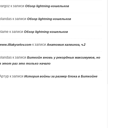
vargoz
к записи
Обзор lightning-кошельков
olandas
к записи
Обзор lightning-кошельков
Name
к записи
Обзор lightning-кошельков
к записи
www.illiakyselov.com
Анатомия халвинга, ч.2
olandas
к записи
Биткойн вновь у рекордных максимумов, но
в этот раз это только начало
Артур
к записи
История войны за размер блока в Биткойне