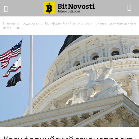
Главная
Государство
Калифорнийский законопроект признает блокчейн-данные
легальными