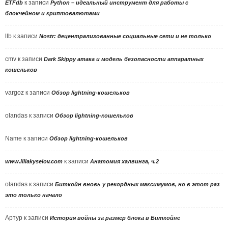
к записи
ETFdb
Python – идеальный инструмент для работы с
блокчейном и криптовалютами
llb
к записи
Nostr: децентрализованные социальные сети и не только
cmv
к записи
Dark Skippy атака и модель безопасности аппаратных
кошельков
vargoz
к записи
Обзор lightning-кошельков
olandas
к записи
Обзор lightning-кошельков
Name
к записи
Обзор lightning-кошельков
к записи
www.illiakyselov.com
Анатомия халвинга, ч.2
olandas
к записи
Биткойн вновь у рекордных максимумов, но в этот раз
это только начало
Артур
к записи
История войны за размер блока в Биткойне