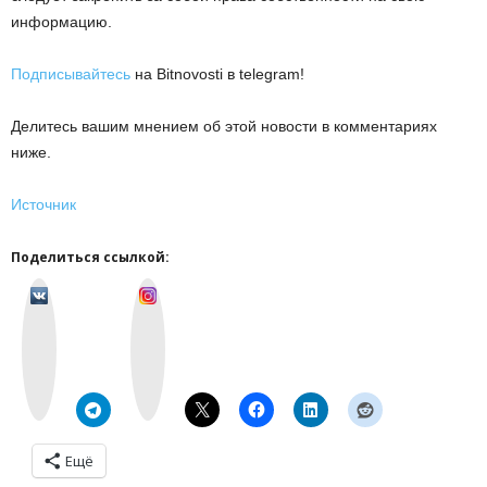
информацию.
Подписывайтесь
на Bitnovosti в telegram!
Делитесь вашим мнением об этой новости в комментариях
ниже.
Источник
Поделиться ссылкой:
v
I
k
n
o
s
n
t
t
a
a
g
k
r
t
a
e
m
Ещё