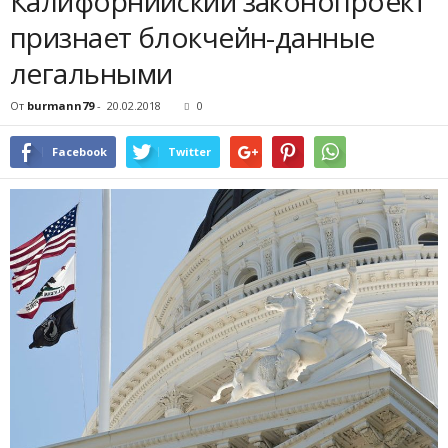
Калифорнийский законопроект
признает блокчейн-данные
легальными
От
burmann79
-
20.02.2018
0
Facebook
Twitter