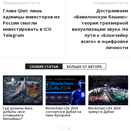
Предыдущая статья
Следующая статья
Глава Qiwi: лишь
Достраиваем
единицы инвесторов из
«Вавилонскую башню»:
России смогли
теория трехмерной
инвестировать в ICO
визуализации звука. На
Telegram
пути к «Блокчейну
всего» и оцифровке
личности
СХОЖИЕ СТАТЬИ
БОЛЬШЕ ОТ АВТОРА
Где должны быть
Blockchain Life 2024
Blockchain Life 2024
добыты «все
состоится в Дубае на
грянул в Дубае
оставшиеся
пике буллрана
биткойны»?