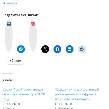
Источник
Поделиться ссылкой:
v
I
k
n
o
s
n
t
t
a
a
g
k
r
t
a
e
m
Ещё
Related
Евразийский союз введет
Лукашенко подписал новый
свою криптовалюту в 2020
указ о развитии цифровой
году
экономики в Беларуси
25.05.2018
19.06.2018
В "Азия"
В "Беларусь"