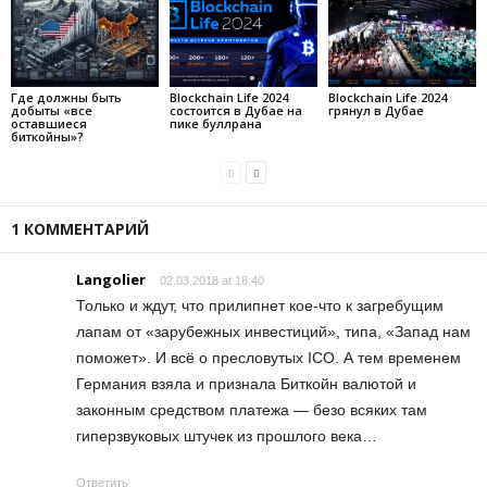
Где должны быть
Blockchain Life 2024
Blockchain Life 2024
добыты «все
состоится в Дубае на
грянул в Дубае
оставшиеся
пике буллрана
биткойны»?
1 КОММЕНТАРИЙ
Langolier
02.03.2018 at 18:40
Только и ждут, что прилипнет кое-что к загребущим
лапам от «зарубежных инвестиций», типа, «Запад нам
поможет». И всё о пресловутых ICO. А тем временем
Германия взяла и признала Биткойн валютой и
законным средством платежа — безо всяких там
гиперзвуковых штучек из прошлого века…
Ответить