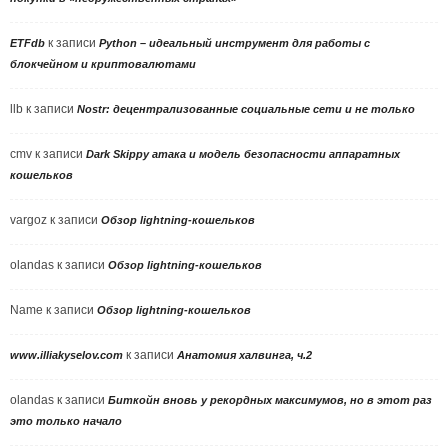
к записи
ETFdb
Python – идеальный инструмент для работы с
блокчейном и криптовалютами
llb
к записи
Nostr: децентрализованные социальные сети и не только
cmv
к записи
Dark Skippy атака и модель безопасности аппаратных
кошельков
vargoz
к записи
Обзор lightning-кошельков
olandas
к записи
Обзор lightning-кошельков
Name
к записи
Обзор lightning-кошельков
к записи
www.illiakyselov.com
Анатомия халвинга, ч.2
olandas
к записи
Биткойн вновь у рекордных максимумов, но в этот раз
это только начало