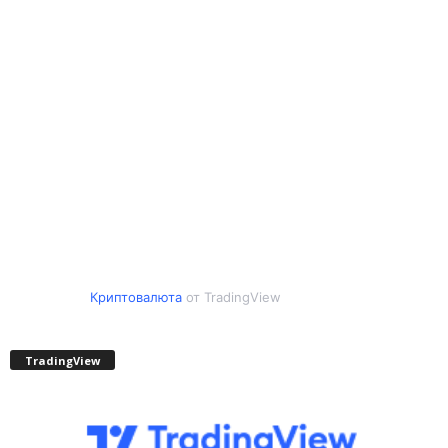
Криптовалюта
от TradingView
TradingView