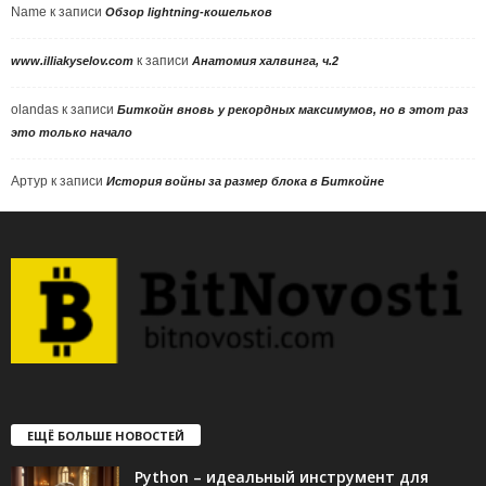
Name
к записи
Обзор lightning-кошельков
к записи
www.illiakyselov.com
Анатомия халвинга, ч.2
olandas
к записи
Биткойн вновь у рекордных максимумов, но в этот раз
это только начало
Артур
к записи
История войны за размер блока в Биткойне
ЕЩЁ БОЛЬШЕ НОВОСТЕЙ
Python – идеальный инструмент для