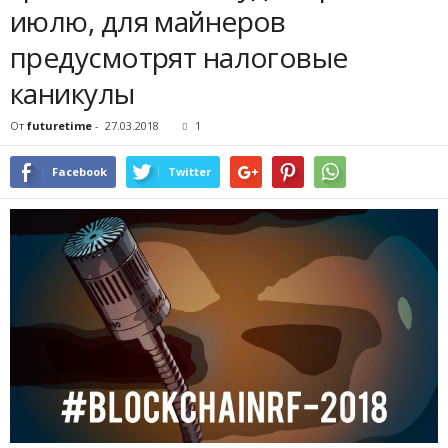
июлю, для майнеров
предусмотрят налоговые
каникулы
От
futuretime
-
27.03.2018
1
Facebook
Twitter