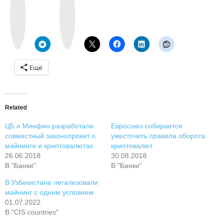
o
s
n
t
t
a
a
g
k
r
t
a
e
m
Ещё
Related
ЦБ и Минфин разработали
Евросоюз собирается
совместный законопроект о
ужесточить правила оборота
майнинге и криптовалютах
криптовалют
26.06.2018
30.08.2018
В "Банки"
В "Банки"
В Узбекистане легализовали
майнинг с одним условием
01.07.2022
В "CIS countries"