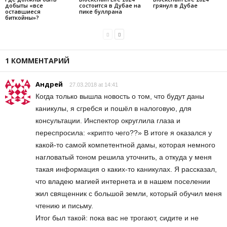
добыты «все
состоится в Дубае на
грянул в Дубае
оставшиеся
пике буллрана
биткойны»?
1 КОММЕНТАРИЙ
Андрей
27.03.2018 at 14:41
Когда только вышла новость о том, что будут даны
каникулы, я сгребся и пошёл в налоговую, для
консультации. Инспектор округлила глаза и
переспросила: «крипто чего??» В итоге я оказался у
какой-то самой компетентной дамы, которая немного
нагловатый тоном решила уточнить, а откуда у меня
такая информация о каких-то каникулах. Я рассказал,
что владею магией интернета и в нашем поселении
жил священник с большой земли, который обучил меня
чтению и письму.
Итог был такой: пока вас не трогают, сидите и не