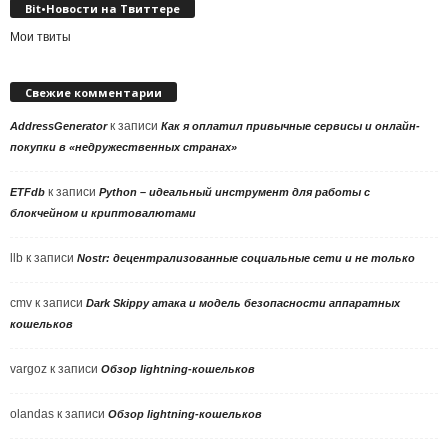
Bit•Новости на Твиттере
Мои твиты
Свежие комментарии
к записи
AddressGenerator
Как я оплатил привычные сервисы и онлайн-
покупки в «недружественных странах»
к записи
ETFdb
Python – идеальный инструмент для работы с
блокчейном и криптовалютами
llb
к записи
Nostr: децентрализованные социальные сети и не только
cmv
к записи
Dark Skippy атака и модель безопасности аппаратных
кошельков
vargoz
к записи
Обзор lightning-кошельков
olandas
к записи
Обзор lightning-кошельков