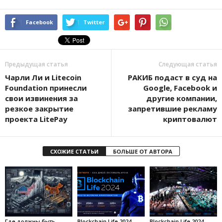
Facebook
Twitter
Предыдущая статья
Следующая статья
Чарли Ли и Litecoin
РАКИБ подаст в суд на
Foundation принесли
Google, Facebook и
свои извинения за
другие компании,
резкое закрытие
запретившие рекламу
проекта LitePay
криптовалют
СХОЖИЕ СТАТЬИ
БОЛЬШЕ ОТ АВТОРА
Где должны быть
Blockchain Life 2024
Blockchain Life 2024