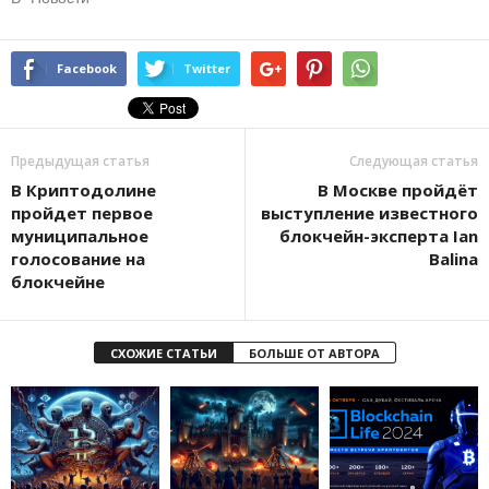
Facebook
Twitter
Предыдущая статья
Следующая статья
В Криптодолине
В Москве пройдёт
пройдет первое
выступление известного
муниципальное
блокчейн-эксперта Ian
голосование на
Balina
блокчейне
СХОЖИЕ СТАТЬИ
БОЛЬШЕ ОТ АВТОРА