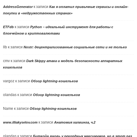
к записи
AddressGenerator
Как я оплатил привычные сервисы и онлайн-
покупки в «недружественных странах»
к записи
ETFdb
Python – идеальный инструмент для работы с
блокчейном и криптовалютами
llb
к записи
Nostr: децентрализованные социальные сети и не только
cmv
к записи
Dark Skippy атака и модель безопасности аппаратных
кошельков
vargoz
к записи
Обзор lightning-кошельков
olandas
к записи
Обзор lightning-кошельков
Name
к записи
Обзор lightning-кошельков
к записи
www.illiakyselov.com
Анатомия халвинга, ч.2
olandas
к записи
Биткойн вновь у рекордных максимумов, но в этот раз