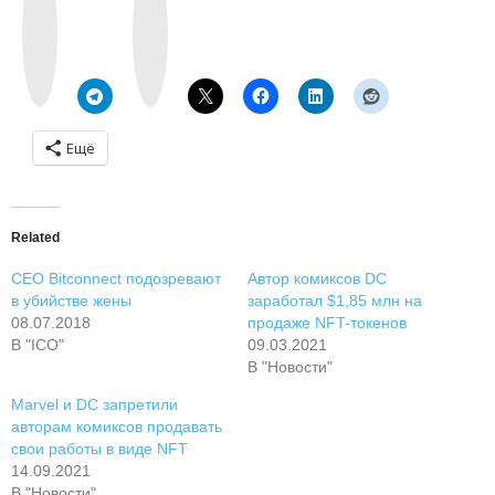
o
s
n
t
t
a
a
g
k
r
t
a
e
m
Ещё
Related
CEO Bitconnect подозревают
Автор комиксов DC
в убийстве жены
заработал $1,85 млн на
08.07.2018
продаже NFT-токенов
В "ICO"
09.03.2021
В "Новости"
Marvel и DC запретили
авторам комиксов продавать
свои работы в виде NFT
14.09.2021
В "Новости"