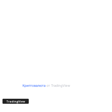
Криптовалюта
от TradingView
TradingView