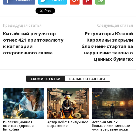
Предыдущая статья
Следующая статья
Китайский регулятор
Регуляторы Южной
отнес 421 криптовалюту
Каролины закрыли
к категории
блокчейн-стартап за
откровенного скама
нарушение закона о
ценных бумагах
СХОЖИЕ СТАТЬИ
БОЛЬШЕ ОТ АВТОРА
Инвестиционная
Артур Хейс: Наилучшее
История MtGox:
оценка здоровья
выражение
больше лжи, меньше
Биткойна
лжи, всё равно ложь