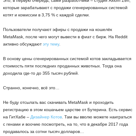
Это, в первую очередь, сами разработчики – студия Axiom Zen,
которые зарабатывают с продажи сгенерированных системой
котят и комиссии в 3,75 % с каждой сделки.
Пользователи получают эфиры с продажи на кошелёк
MetaMask, после чего могут вывести в фиат с бирж. На Reddit
активно обсуждают
эту тему
.
В основу цены сгенерированных системой котов закладывается
стоимость пяти последних проданных животных. Тогда она
доходила где-то до 355 тысяч рублей.
Странно, конечно, всё это…
Не буду отсылать вас скачивать MetaMask и проходить
регистрацию в этом кошачьем царстве от Бутерина. Есть сервис
на ГитХабе –
Дизайнер Котов
. Там вы вволю можете наиграться
с генами и воочию посмотреть, на то, что в декабре 2017 года
продавалось за сотни тысяч долларов…