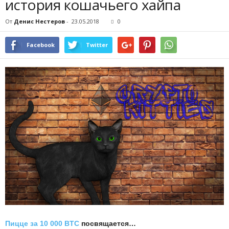
история кошачьего хайпа
От
Денис Нестеров
-
23.05.2018
0
Facebook
Twitter
Пицце за 10 000 BTC
посвящается…