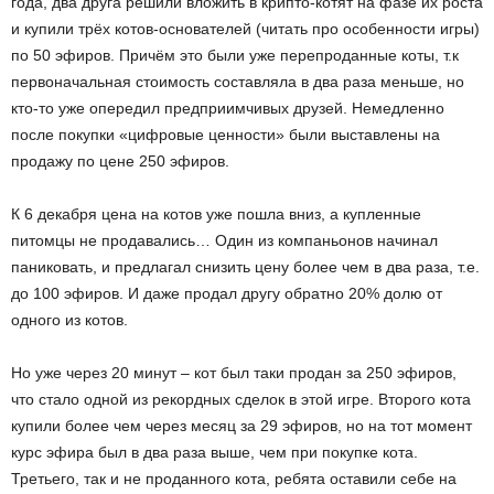
года, два друга решили вложить в крипто-котят на фазе их роста
и купили трёх котов-основателей (читать про особенности игры)
по 50 эфиров. Причём это были уже перепроданные коты, т.к
первоначальная стоимость составляла в два раза меньше, но
кто-то уже опередил предприимчивых друзей. Немедленно
после покупки «цифровые ценности» были выставлены на
продажу по цене 250 эфиров.
К 6 декабря цена на котов уже пошла вниз, а купленные
питомцы не продавались… Один из компаньонов начинал
паниковать, и предлагал снизить цену более чем в два раза, т.е.
до 100 эфиров. И даже продал другу обратно 20% долю от
одного из котов.
Но уже через 20 минут – кот был таки продан за 250 эфиров,
что стало одной из рекордных сделок в этой игре. Второго кота
купили более чем через месяц за 29 эфиров, но на тот момент
курс эфира был в два раза выше, чем при покупке кота.
Третьего, так и не проданного кота, ребята оставили себе на