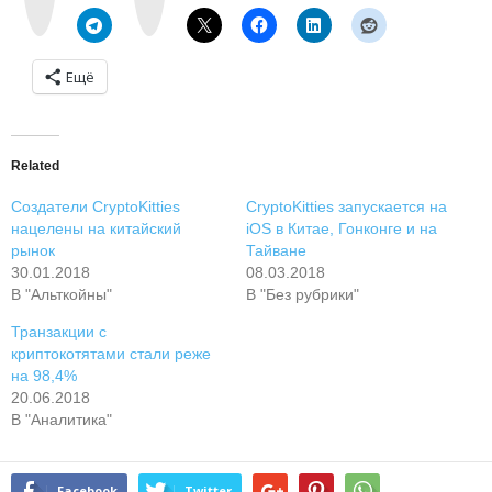
t
a
e
m
Ещё
Related
Создатели CryptoKitties
CryptoKitties запускается на
нацелены на китайский
iOS в Китае, Гонконге и на
рынок
Тайване
30.01.2018
08.03.2018
В "Альткойны"
В "Без рубрики"
Транзакции с
криптокотятами стали реже
на 98,4%
20.06.2018
В "Аналитика"
Facebook
Twitter