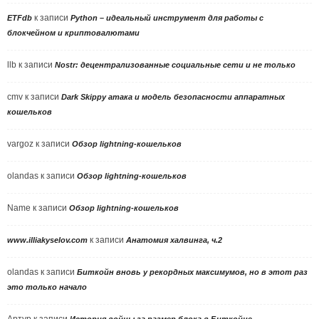
к записи
ETFdb
Python – идеальный инструмент для работы с
блокчейном и криптовалютами
llb
к записи
Nostr: децентрализованные социальные сети и не только
cmv
к записи
Dark Skippy атака и модель безопасности аппаратных
кошельков
vargoz
к записи
Обзор lightning-кошельков
olandas
к записи
Обзор lightning-кошельков
Name
к записи
Обзор lightning-кошельков
к записи
www.illiakyselov.com
Анатомия халвинга, ч.2
olandas
к записи
Биткойн вновь у рекордных максимумов, но в этот раз
это только начало
Артур
к записи
История войны за размер блока в Биткойне