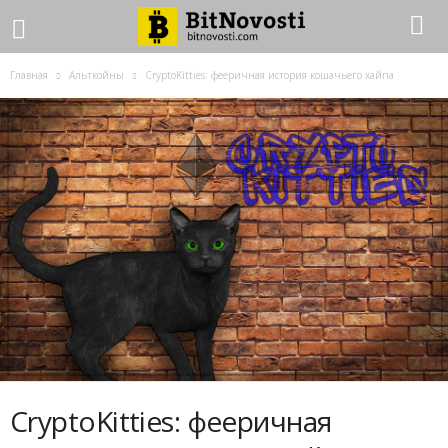
Главная
Альткойны
CryptoKitties: фееричная история кошачьего хайпа
CryptoKitties: фееричная