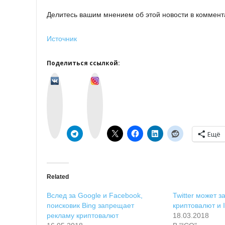
Делитесь вашим мнением об этой новости в коммент
Источник
Поделиться ссылкой:
v
I
k
n
o
s
n
t
t
a
a
g
k
r
t
a
e
m
Ещё
Related
Вслед за Google и Facebook,
Twitter может з
поисковик Bing запрещает
криптовалют и 
рекламу криптовалют
18.03.2018