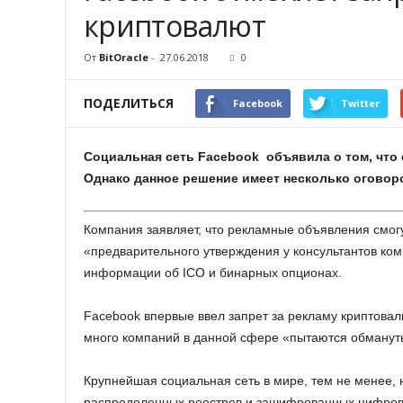
криптовалют
От
BitOracle
-
27.06.2018
0
ПОДЕЛИТЬСЯ
Facebook
Twitter
Социальная сеть Facebook объявила о том, что
Однако данное решение имеет несколько оговор
Компания заявляет, что рекламные объявления смогу
«предварительного утверждения у консультантов ком
информации об ICO и бинарных опционах.
Facebook впервые ввел запрет за рекламу криптовалю
много компаний в данной сфере «пытаются обмануть
Крупнейшая социальная сеть в мире, тем не менее,
распределенных реестров и зашифрованных цифровых