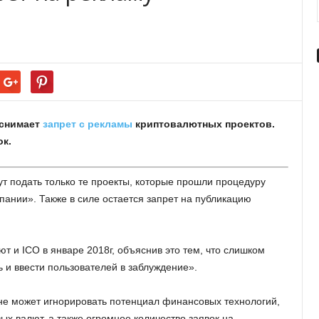
 снимает
запрет с рекламы
криптовалютных проектов.
ок.
т подать только те проекты, которые прошли процедуру
пании». Также в силе остается запрет на публикацию
т и ICO в январе 2018г, объяснив это тем, что слишком
 и ввести пользователей в заблуждение».
 не может игнорировать потенциал финансовых технологий,
 валют, а также огромное количество заявок на