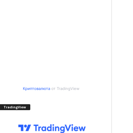
Криптовалюта
от TradingView
TradingView