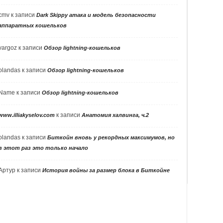
cmv
к записи
Dark Skippy атака и модель безопасности
аппаратных кошельков
vargoz
к записи
Обзор lightning-кошельков
olandas
к записи
Обзор lightning-кошельков
Name
к записи
Обзор lightning-кошельков
к записи
www.illiakyselov.com
Анатомия халвинга, ч.2
olandas
к записи
Биткойн вновь у рекордных максимумов, но
в этот раз это только начало
Артур
к записи
История войны за размер блока в Биткойне