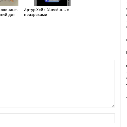
ковенант-
Артур Хейс: Унесённые
ний для
призраками