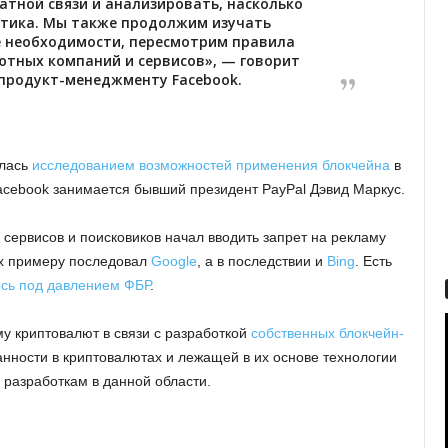
атной связи и анализировать, насколько
тика. Мы также продолжим изучать
ае необходимости, пересмотрим правила
тных компаний и сервисов», — говорит
 продукт-менеджменту Facebook.
ялась
исследованием возможностей применения блокчейна
в
acebook занимается бывший президент PayPal Дэвид Маркус.
 сервисов и поисковиков начал вводить запрет на рекламу
их примеру последовал
Google
, а в последствии и
Bing
. Есть
сь под давлением ФБР
.
му криптовалют в связи с разработкой
собственных блокчейн-
анности в криптовалютах и лежащей в их основе технологии
 разработкам в данной области.