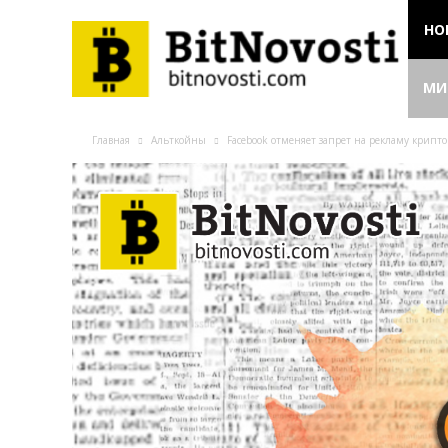
НО
МИ
Главная
Альткойны
Facebook отменяет запрет на рекламу крипт