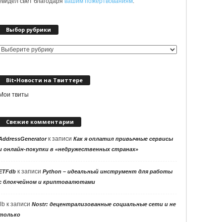
увидел свет благодаря
вашим пожертвованиям
.
Выбор рубрики
Выбор
рубрики
Bit•Новости на Твиттере
Мои твиты
Свежие комментарии
к записи
AddressGenerator
Как я оплатил привычные сервисы
и онлайн-покупки в «недружественных странах»
к записи
ETFdb
Python – идеальный инструмент для работы
с блокчейном и криптовалютами
llb
к записи
Nostr: децентрализованные социальные сети и не
только