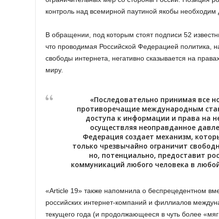
контроль над всемирной паутиной якобы необходим 
В обращении, под которым стоят подписи 52 известн
что проводимая Российской Федерацией политика, н
свободы интернета, негативно сказывается на права
миру.
«Последовательно принимая все н
противоречащие международным стан
доступа к информации и права на н
осуществляя неоправданное давле
Федерация создает механизм, котор
только чрезвычайно ограничит свобод
но, потенциально, предоставит ро
коммуникаций любого человека в любой
«Article 19» также напомнила о беспрецедентном в
российских интернет-компаний и филлиалов междун
текущего года (и продолжающееся в чуть более «мяг