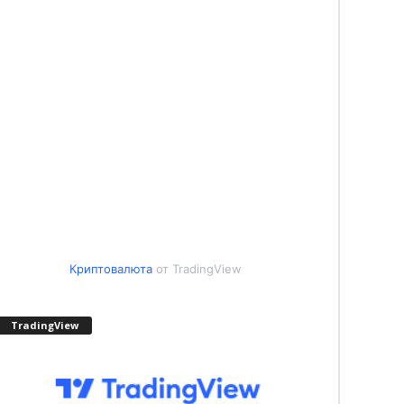
Криптовалюта
от TradingView
TradingView