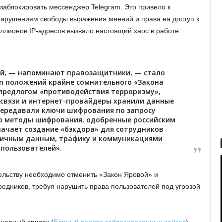
е заблокировать мессенджер Telegram. Это привело к
нарушениям свободы выражения мнений и права на доступ к
ллионов IP-адресов вызвало настоящий хаос в работе
ей, — напоминают правозащитники, — стало
m положений крайне сомнительного «Закона
д предлогом «противодействия терроризму»,
 связи и интернет-провайдеры хранили данные
передавали ключи шифрования по запросу
ко методы шифрования, одобренные российским
начает создание «бэкдора» для сотрудников
 личным данным, трафику и коммуникациями
-пользователей».
ельству необходимо отменить «Закон Яровой» и
редников, требуя нарушить права пользователей под угрозой