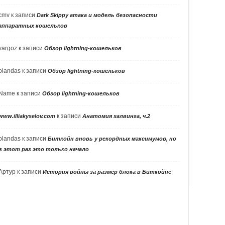
cmv
к записи
Dark Skippy атака и модель безопасности
аппаратных кошельков
vargoz
к записи
Обзор lightning-кошельков
olandas
к записи
Обзор lightning-кошельков
Name
к записи
Обзор lightning-кошельков
к записи
www.illiakyselov.com
Анатомия халвинга, ч.2
olandas
к записи
Биткойн вновь у рекордных максимумов, но
в этот раз это только начало
Артур
к записи
История войны за размер блока в Биткойне