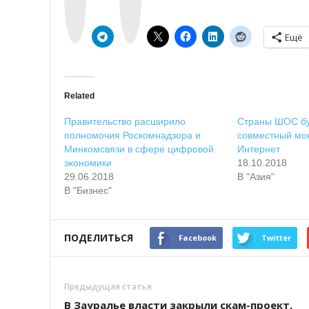
a
g
k
r
t
a
e
m
Ещё
Related
Правительство расширило
Страны ШОС бу
полномочия Роскомнадзора и
совместный мон
Минкомсвязи в сфере цифровой
Интернет
экономики
18.10.2018
29.06.2018
В "Азия"
В "Бизнес"
ПОДЕЛИТЬСЯ
Facebook
Twitter
Предыдущая статья
В Зауралье власти закрыли скам-проект,