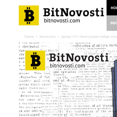
НО
МИ
Главная
Безопасность
Доклад ООН: Россия угрожает свободе инте