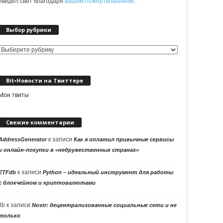
увидел свет благодаря
вашим пожертвованиям
.
Выбор рубрики
Выбор
рубрики
Bit•Новости на Твиттере
Мои твиты
Свежие комментарии
к записи
AddressGenerator
Как я оплатил привычные сервисы
и онлайн-покупки в «недружественных странах»
к записи
ETFdb
Python – идеальный инструмент для работы
с блокчейном и криптовалютами
llb
к записи
Nostr: децентрализованные социальные сети и не
только