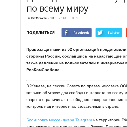
по всему миру
От
BitOracle
-
28.06.2018
0
ПОДЕЛИТЬСЯ
Facebook
Twitter
Правозащитники из 52 организаций представили
стороны России, сославшись на нарастающие ог
также давление на пользователей и интернет-к
РосКомСвобода.
В Женеве, на сессии Совета по правам человека ООН
заявили об угрозе для свободы интернета по всему м
открыто ограничивают свободное распространение и
контроль над интернет-пользователями в стране.
Блокировка мессенджера Telegram
на территории РФ
ограничительных мер со стороны России. Позиция ро