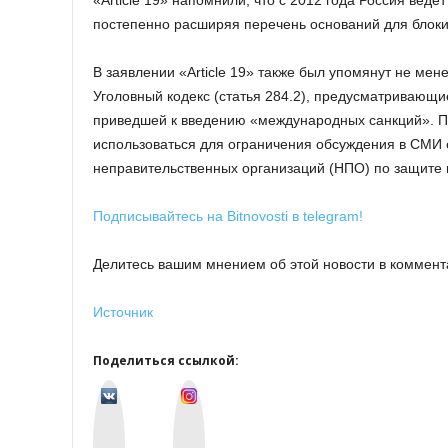
«Article 19» напомнили, что с 2012 года Россия ведет
постепенно расширяя перечень оснований для блокир
В заявлении «Article 19» также был упомянут не ме
Уголовный кодекс (статья 284.2), предусматривающ
приведшей к введению «международных санкций». П
использоваться для ограничения обсуждения в СМИ 
неправительственных организаций (НПО) по защите
Подписывайтесь на Bitnovosti в telegram!
Делитесь вашим мнением об этой новости в коммент
Источник
Поделиться ссылкой:
v
I
k
n
o
s
n
t
t
a