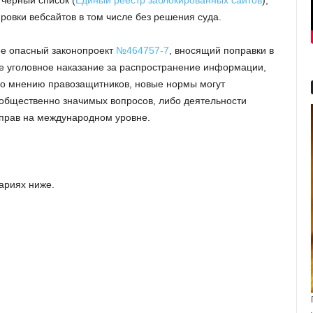
 черный список (
Единый реестр заблокированных сайтов
),
овки вебсайтов в том числе без решения суда.
нее опасный законопроект
№464757-7
, вносящий поправки в
ие уголовное наказание за распространение информации,
о мнению правозащитников, новые нормы могут
общественно значимых вопросов, либо деятельности
 прав на международном уровне.
ариях ниже.