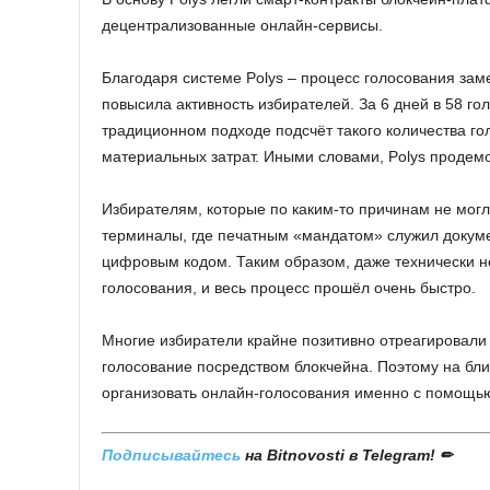
децентрализованные онлайн-сервисы.
Благодаря системе Polys – процесс голосования заме
повысила активность избирателей. За 6 дней в 58 го
традиционном подходе подсчёт такого количества го
материальных затрат. Иными словами, Polys продем
Избирателям, которые по каким-то причинам не мог
терминалы, где печатным «мандатом» служил докуме
цифровым кодом. Таким образом, даже технически н
голосования, и весь процесс прошёл очень быстро.
Многие избиратели крайне позитивно отреагировали 
голосование посредством блокчейна. Поэтому на бл
организовать онлайн-голосования именно с помощью
Подписывайтесь
на Bitnovosti в Telegram! ✏