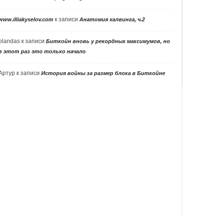
к записи
www.illiakyselov.com
Анатомия халвинга, ч.2
olandas
к записи
Биткойн вновь у рекордных максимумов, но
в этот раз это только начало
Артур
к записи
История войны за размер блока в Биткойне