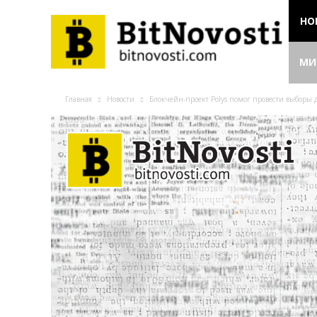
НО
МИ
Главная
Новости
Блокчейн-проект Polys помог провести выборы 