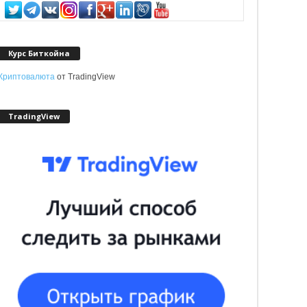
Курс Биткойна
Криптовалюта
от TradingView
TradingView