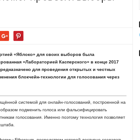
 партией «Яблоко» для своих выборов была
ированная «Лабораторией Касперского» в конце 2017
предназначено для проведения открытых и честных
менения блокчейн-технологии для голосования через
щённой системой для онлайн-голосований, построенной на
 образом подменить голоса или фальсифицировать
стникам голосования. Именно поэтому технология позволяет
сштаба.
тформы Ethereum, посредством которой доступно создавать