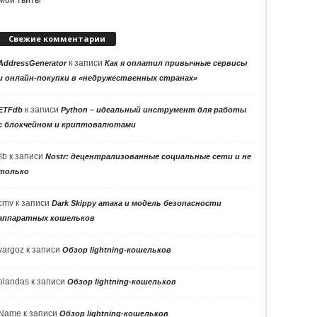
Свежие комментарии
к записи
AddressGenerator
Как я оплатил привычные сервисы
и онлайн-покупки в «недружественных странах»
к записи
ETFdb
Python – идеальный инструмент для работы
с блокчейном и криптовалютами
llb
к записи
Nostr: децентрализованные социальные сети и не
только
cmv
к записи
Dark Skippy атака и модель безопасности
аппаратных кошельков
vargoz
к записи
Обзор lightning-кошельков
olandas
к записи
Обзор lightning-кошельков
Name
к записи
Обзор lightning-кошельков