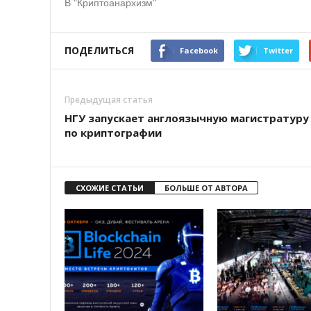
В "Криптоанархизм"
ПОДЕЛИТЬСЯ
Facebook
Twitter
Предыдущая статья
НГУ запускает англоязычную магистратуру
по криптографии
СХОЖИЕ СТАТЬИ
БОЛЬШЕ ОТ АВТОРА