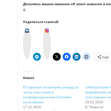
Делитесь вашим мнением об этой новости в к
©
Поделиться ссылкой:
v
I
k
n
o
s
n
t
t
a
a
g
k
r
t
a
e
m
Ещё
Related
В Саратове установлен рекорд по
«Лаборатория 
числу участников в
разработала си
конфиденциальном блокчейн-
голосования на
голосовании
29.02.2020
17.12.2018
В "Новости"