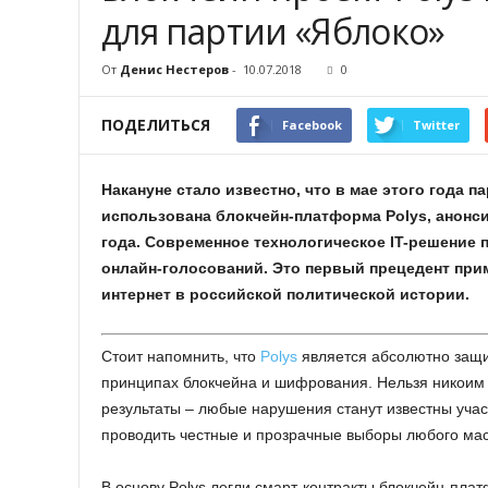
для партии «Яблоко»
От
Денис Нестеров
-
10.07.2018
0
ПОДЕЛИТЬСЯ
Facebook
Twitter
Накануне стало известно, что в мае этого года
использована блокчейн-платформа Polys, анонс
года. Современное технологическое
IT-решение 
онлайн-голосований. Это первый прецедент при
интернет в российской политической истории.
Стоит напомнить, что
Polys
является абсолютно защи
принципах блокчейна и шифрования. Нельзя никоим
результаты – любые нарушения станут известны уча
проводить честные и прозрачные выборы любого ма
В основу Polys легли смарт-контракты блокчейн-пла