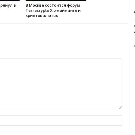
 грянул в
В Москве состоится форум
Terracrypto X о майнинге и
криптовалютах