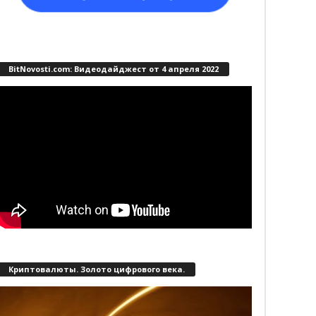
BitNovosti.com: Видеодайджест от 4 апреля 2022
Криптовалюты. Золото цифрового века.