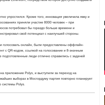
тно упростился. Кроме того, инновация увеличила явку и
лосованиях приняли участие 8000 человек – при
лосов потребовал бы гораздо больше времени и
онстрировал свой потенциал с наилучшей стороны.
ли голосовать онлайн, были предоставлены оффлайн-
нт с QR-кодом, ссылкой на голосование и 8-значным
е подготовленные люди отлично справились с задачей
на приложение Polys, и выступили за переход на
ижайших выборах в Мосгордуму партия повторно планирует
 системы Polys.