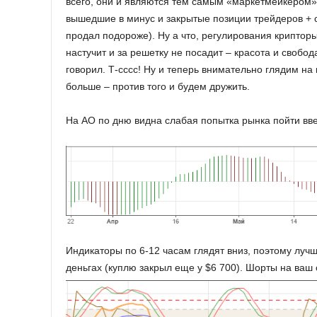
всего, они и являются тем самым «маркетмейкером»)
вышедшие в минус и закрытые позиции трейдеров + 
продал подороже). Ну а что, регулирования крипторы
настучит и за решетку не посадит – красота и свобод
говорил. Т-сссс! Ну и теперь внимательно глядим на 
больше – против того и будем дружить.
На AO по дню видна слабая попытка рынка пойти ввер
Индикаторы по 6-12 часам глядят вниз, поэтому лучш
деньгах (куплю закрыл еще у $6 700). Шорты на ваш с