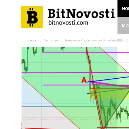
НО
МИ
Главная
Аналитика
Технический анализ курса Биткойна (BTC/USD