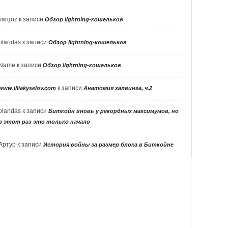
vargoz
к записи
Обзор lightning-кошельков
olandas
к записи
Обзор lightning-кошельков
Name
к записи
Обзор lightning-кошельков
к записи
www.illiakyselov.com
Анатомия халвинга, ч.2
olandas
к записи
Биткойн вновь у рекордных максимумов, но
в этот раз это только начало
Артур
к записи
История войны за размер блока в Биткойне