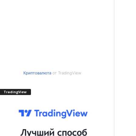
Криптовалюта
от TradingView
TradingView