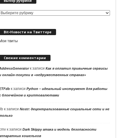
Выбор рубрики
Выбор
рубрики
Bit•Новости на Твиттере
Мои твиты
Свежие комментарии
к записи
AddressGenerator
Как я оплатил привычные сервисы
и онлайн-покупки в «недружественных странах»
к записи
ETFdb
Python – идеальный инструмент для работы
с блокчейном и криптовалютами
llb
к записи
Nostr: децентрализованные социальные сети и не
только
cmv
к записи
Dark Skippy атака и модель безопасности
аппаратных кошельков