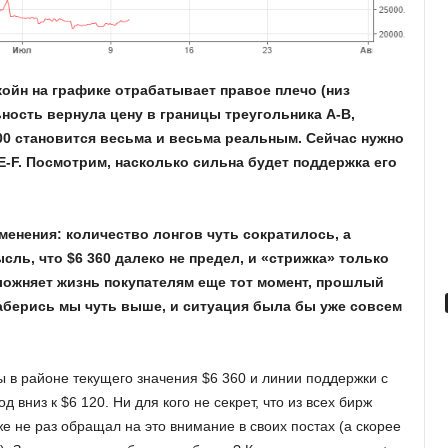
ткойн на графике отрабатывает правое плечо (низ
ность вернула цену в границы треугольника A-B,
900 становится весьма и весьма реальным. Сейчас нужно
E-F. Посмотрим, насколько сильна будет поддержка его
менения: количество лонгов чуть сократилось, а
ль, что $6 360 далеко не предел, и «стрижка» только
усложняет жизнь покупателям еще тот момент, прошлый
 Заберись мы чуть выше, и ситуация была бы уже совсем
 в районе текущего значения $6 360 и линии поддержки с
д вниз к $6 120. Ни для кого не секрет, что из всех бирж
же не раз обращал на это внимание в своих постах (а скорее