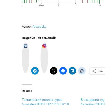
Автор:
Alexlucky
Поделиться ссылкой:
v
I
k
n
o
s
n
t
t
a
a
g
k
r
t
a
e
m
Ещё
Related
Технический анализ курса
В ожидании «дн
биткойна BTC/USD 17.08.2018.
биткойна (BTC/