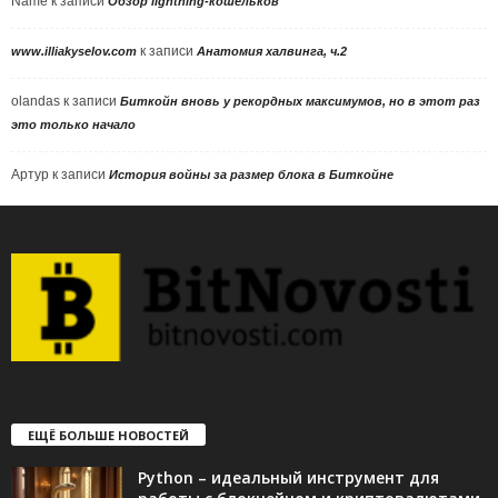
Name
к записи
Обзор lightning-кошельков
к записи
www.illiakyselov.com
Анатомия халвинга, ч.2
olandas
к записи
Биткойн вновь у рекордных максимумов, но в этот раз
это только начало
Артур
к записи
История войны за размер блока в Биткойне
ЕЩЁ БОЛЬШЕ НОВОСТЕЙ
Python – идеальный инструмент для