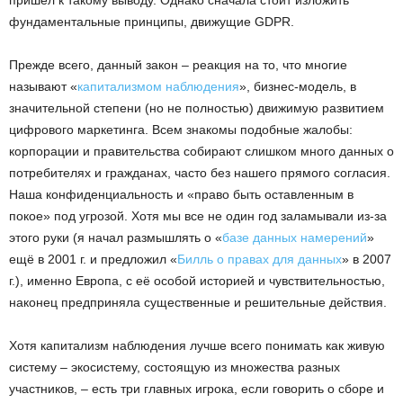
пришёл к такому выводу. Однако сначала стоит изложить
фундаментальные принципы, движущие GDPR.
Прежде всего, данный закон – реакция на то, что многие
называют «
капитализмом наблюдения
», бизнес-модель, в
значительной степени (но не полностью) движимую развитием
цифрового маркетинга. Всем знакомы подобные жалобы:
корпорации и правительства собирают слишком много данных о
потребителях и гражданах, часто без нашего прямого согласия.
Наша конфиденциальность и «право быть оставленным в
покое» под угрозой. Хотя мы все не один год заламывали из-за
этого руки (я начал размышлять о «
базе данных намерений
»
ещё в 2001 г. и предложил «
Билль о правах для данных
» в 2007
г.), именно Европа, с её особой историей и чувствительностью,
наконец предприняла существенные и решительные действия.
Хотя капитализм наблюдения лучше всего понимать как живую
систему – экосистему, состоящую из множества разных
участников, – есть три главных игрока, если говорить о сборе и