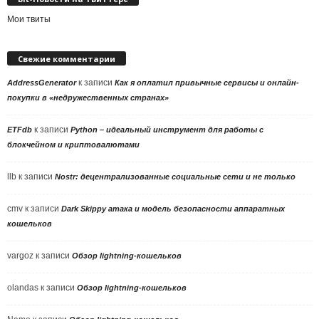
Мои твиты
Свежие комментарии
к записи
AddressGenerator
Как я оплатил привычные сервисы и онлайн-
покупки в «недружественных странах»
к записи
ETFdb
Python – идеальный инструмент для работы с
блокчейном и криптовалютами
llb
к записи
Nostr: децентрализованные социальные сети и не только
cmv
к записи
Dark Skippy атака и модель безопасности аппаратных
кошельков
vargoz
к записи
Обзор lightning-кошельков
olandas
к записи
Обзор lightning-кошельков