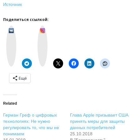
Источник
Поделиться ссылкой:
v
I
k
n
o
s
n
t
t
a
a
g
k
r
t
a
e
m
Ещё
Related
Герман Греф о цифровых
Глава Apple призывает США
технологиях: Не нужно
принять меры для защиты
регулировать то, что мы не
данных потребителей
понимаем
25.10.2018
16.01.2019
В "Безопасность"