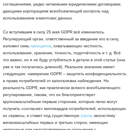
соглашениями, редко читаемыми юридическими договорами,
дающими корпорациям всеобъемлющий контроль над
использованием клиентских данных.
Со вступившим в силу 25 мая GDPR всё изменилось.
Регулирующий орган, ответственный за введение его в силу,
изложил семь
принципов
, охватывающих честность,
использование, хранение, точность, подотчётность и т. д. Всё
это важно, но я не буду углубляться в детали в этой статье (она
уже и так получилась длинной). Реальное значение имеет
следующее: намерение GDPR – защитить конфиденциальность
и права потребителей от капитализма наблюдения. Но
реальность GDPR, как практически всякого всеобъемлющего
регулирования, такова, что он благоприятствует
крупномасштабным первым сторонам, которые легко могут
получить «согласие» миллиардов потребителей, использующих
их сервисы, и ставит под существенную
угрозу
экосистему
мелкомасштабных первых и третьих сторон, имеющих
непрочные или недолговременные отношения с