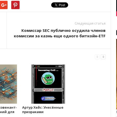
Следующая статья
Комиссар SEC публично осудила членов
комиссии за казнь еще одного биткойн-ETF
ковенант-
Артур Хейс: Унесённые
ний для
призраками