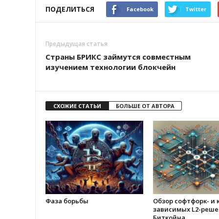
ПОДЕЛИТЬСЯ
Facebook
Twitter
Предыдущая статья
Страны БРИКС займутся совместным
изучением технологии блокчейн
СХОЖИЕ СТАТЬИ
БОЛЬШЕ ОТ АВТОРА
Фаза борьбы
Обзор софтфорк- и 
зависимых L2-реше
Биткойна