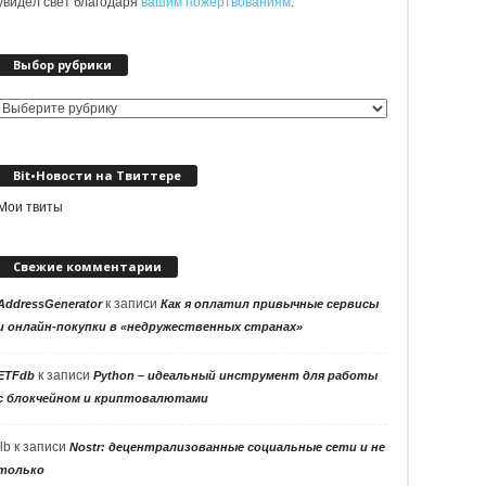
увидел свет благодаря
вашим пожертвованиям
.
Выбор рубрики
Выбор
рубрики
Bit•Новости на Твиттере
Мои твиты
Свежие комментарии
к записи
AddressGenerator
Как я оплатил привычные сервисы
и онлайн-покупки в «недружественных странах»
к записи
ETFdb
Python – идеальный инструмент для работы
с блокчейном и криптовалютами
llb
к записи
Nostr: децентрализованные социальные сети и не
только