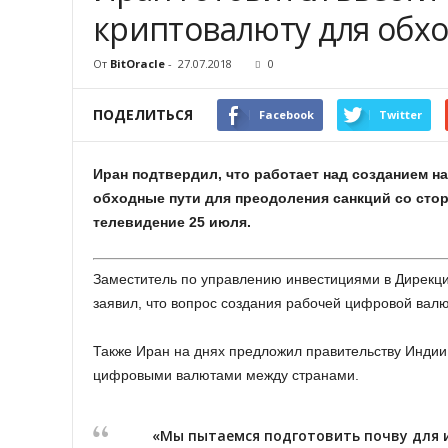
криптовалюту для обх
От
BitOracle
-
27.07.2018
0
ПОДЕЛИТЬСЯ
Facebook
Twitter
Иран подтвердил, что работает над созданием 
обходные пути для преодоления санкций со ст
телевидение 25 июля.
Заместитель по управлению инвестициями в Дирекц
заявил, что вопрос создания рабочей цифровой валю
Также Иран на днях предложил правительству Инди
цифровыми валютами между странами.
«Мы пытаемся подготовить почву для 