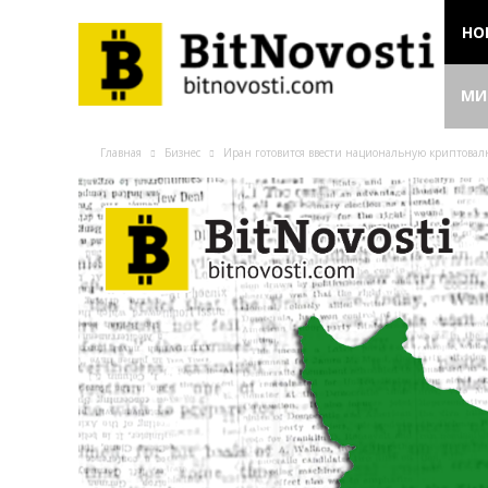
НО
МИ
Главная
Бизнес
Иран готовится ввести национальную криптовал