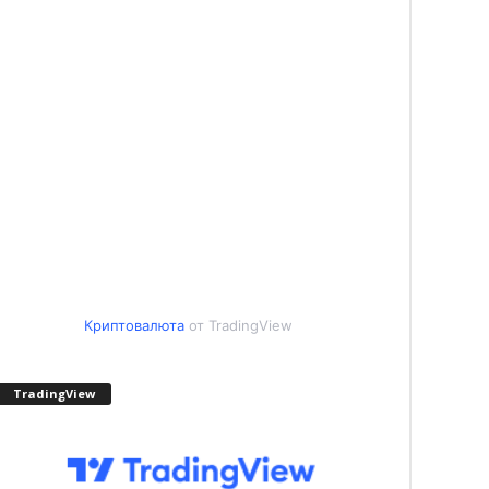
Криптовалюта
от TradingView
TradingView