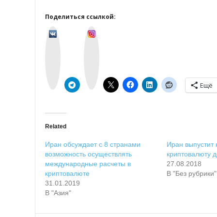
Поделиться ссылкой:
v
I
k
n
o
s
n
t
t
a
a
g
k
r
t
a
e
m
Ещё
Related
Иран обсуждает с 8 странами
Иран выпустит
возможность осуществлять
криптовалюту д
международные расчеты в
27.08.2018
криптовалюте
В "Без рубрики"
31.01.2019
В "Азия"