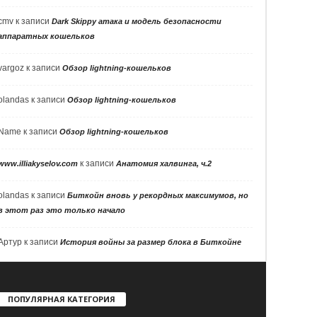
cmv
к записи
Dark Skippy атака и модель безопасности
аппаратных кошельков
vargoz
к записи
Обзор lightning-кошельков
olandas
к записи
Обзор lightning-кошельков
Name
к записи
Обзор lightning-кошельков
к записи
www.illiakyselov.com
Анатомия халвинга, ч.2
olandas
к записи
Биткойн вновь у рекордных максимумов, но
в этот раз это только начало
Артур
к записи
История войны за размер блока в Биткойне
ПОПУЛЯРНАЯ КАТЕГОРИЯ