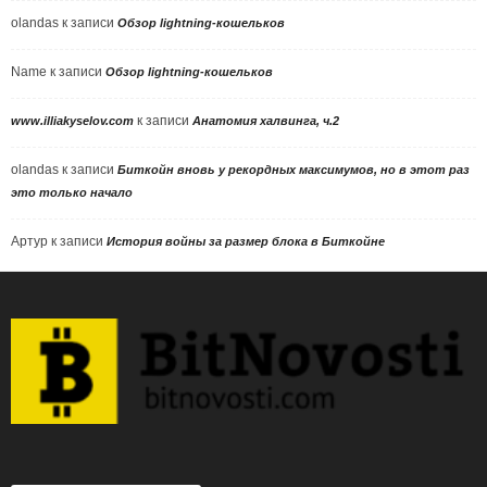
olandas
к записи
Обзор lightning-кошельков
Name
к записи
Обзор lightning-кошельков
к записи
www.illiakyselov.com
Анатомия халвинга, ч.2
olandas
к записи
Биткойн вновь у рекордных максимумов, но в этот раз
это только начало
Артур
к записи
История войны за размер блока в Биткойне