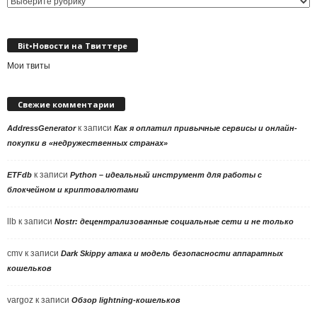
Выбор
рубрики
Bit•Новости на Твиттере
Мои твиты
Свежие комментарии
к записи
AddressGenerator
Как я оплатил привычные сервисы и онлайн-
покупки в «недружественных странах»
к записи
ETFdb
Python – идеальный инструмент для работы с
блокчейном и криптовалютами
llb
к записи
Nostr: децентрализованные социальные сети и не только
cmv
к записи
Dark Skippy атака и модель безопасности аппаратных
кошельков
vargoz
к записи
Обзор lightning-кошельков