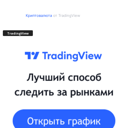
Криптовалюта
от TradingView
TradingView