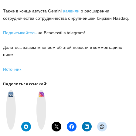
Также в конце августа Gemini
ааявили
о расширении
сотрудничества сотрудничества с крупнейшей биржей Nasdaq.
Подписывайтесь
на Bitnovosti в telegram!
Делитесь вашим мнением об этой новости в комментариях
ниже.
Источник
Поделиться ссылкой:
v
I
k
n
o
s
n
t
t
a
a
g
k
r
t
a
e
m