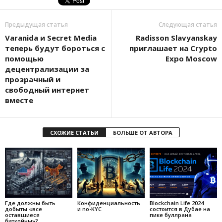
Предыдущая статья
Следующая статья
Varanida и Secret Media
Radisson Slavyanskay
теперь будут бороться с
приглашает на Crypto
помощью
Expo Moscow
децентрализации за
прозрачный и
свободный интернет
вместе
СХОЖИЕ СТАТЬИ
БОЛЬШЕ ОТ АВТОРА
Где должны быть
Конфиденциальность
Blockchain Life 2024
добыты «все
и no-KYC
состоится в Дубае на
оставшиеся
пике буллрана
биткойны»?