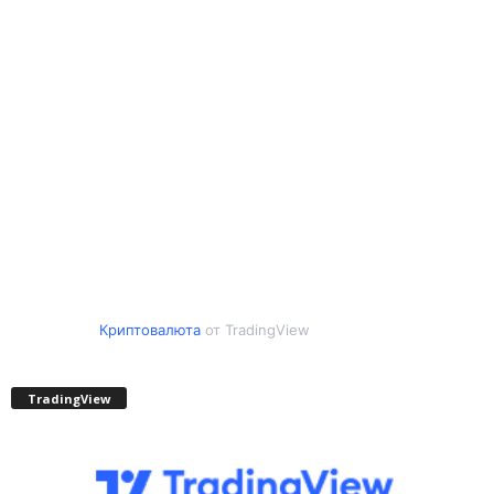
Криптовалюта
от TradingView
TradingView