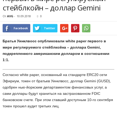
стейблкойн – доллар Gemini
От
AVG
-
10.09.2018
0
Facebook
Twitter
Братья Уинклвосс опубликовали white paper первого в
мире регулируемого стейблкойна – доллара Gemini,
подкрепленного американским долларом в соотношении
1:1.
Согласно white paper, основанный на стандарте ERC20 сети
Эфириум, токен от братьев Уинклвосс, доллар Gemini (GUSD),
одобрен нью-йоркским департаментом финансовых услуг, а
сами доллары будут храниться на застрахованном FDIC
банковском счете. При этом ставший доступным 10-го сентября
токен прошел аудит третьих лиц.