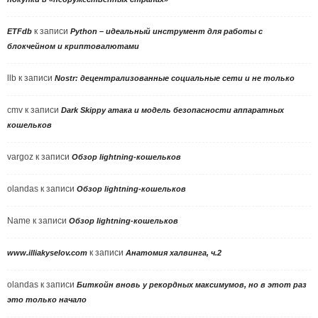
к записи
ETFdb
Python – идеальный инструмент для работы с
блокчейном и криптовалютами
llb
к записи
Nostr: децентрализованные социальные сети и не только
cmv
к записи
Dark Skippy атака и модель безопасности аппаратных
кошельков
vargoz
к записи
Обзор lightning-кошельков
olandas
к записи
Обзор lightning-кошельков
Name
к записи
Обзор lightning-кошельков
к записи
www.illiakyselov.com
Анатомия халвинга, ч.2
olandas
к записи
Биткойн вновь у рекордных максимумов, но в этот раз
это только начало