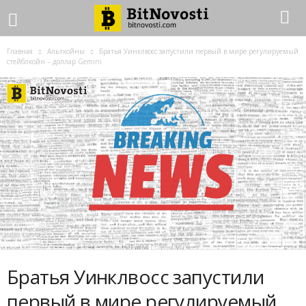
Главная
Альткойны
Братья Уинклвосс запустили первый в мире регулируемый
стейблкойн – доллар Gemini
Братья Уинклвосс запустили
первый в мире регулируемый