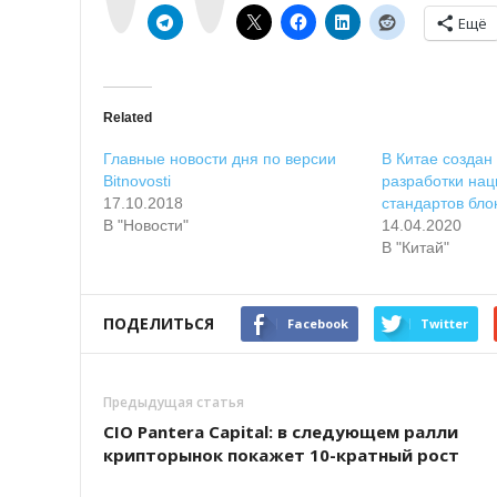
t
a
e
m
Ещё
Related
Главные новости дня по версии
В Китае создан
Bitnovosti
разработки на
17.10.2018
стандартов бло
В "Новости"
14.04.2020
В "Китай"
ПОДЕЛИТЬСЯ
Facebook
Twitter
Предыдущая статья
CIO Pantera Capital: в следующем ралли
крипторынок покажет 10-кратный рост