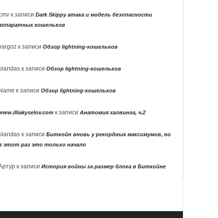
cmv
к записи
Dark Skippy атака и модель безопасности
аппаратных кошельков
vargoz
к записи
Обзор lightning-кошельков
olandas
к записи
Обзор lightning-кошельков
Name
к записи
Обзор lightning-кошельков
к записи
www.illiakyselov.com
Анатомия халвинга, ч.2
olandas
к записи
Биткойн вновь у рекордных максимумов, но
в этот раз это только начало
Артур
к записи
История войны за размер блока в Биткойне