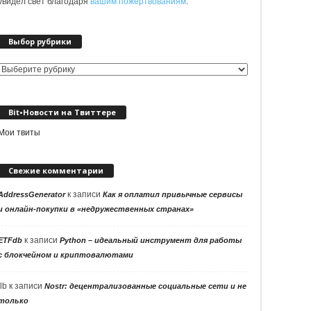
увидел свет благодаря
вашим пожертвованиям
.
Выбор рубрики
Выбор
рубрики
Bit•Новости на Твиттере
Мои твиты
Свежие комментарии
к записи
AddressGenerator
Как я оплатил привычные сервисы
и онлайн-покупки в «недружественных странах»
к записи
ETFdb
Python – идеальный инструмент для работы
с блокчейном и криптовалютами
llb
к записи
Nostr: децентрализованные социальные сети и не
только