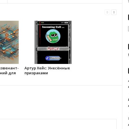
ковенант-
Артур Хейс: Унесённые
ний для
призраками