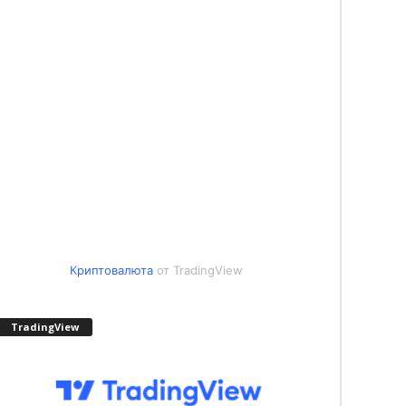
Криптовалюта
от TradingView
TradingView