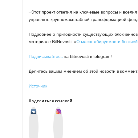
«Этот проект ответил на ключевые вопросы и вселил
управлять крупномасштабной трансформацией фонд
Подробнее о пригодности существующих блокчейнов 
материале BitNovosti: «
О масштабируемости блокчей
Подписывайтесь
на Bitnovosti в telegram!
Делитесь вашим мнением об этой новости в коммент
Источник
Поделиться ссылкой:
v
I
k
n
o
s
n
t
t
a
a
g
k
r