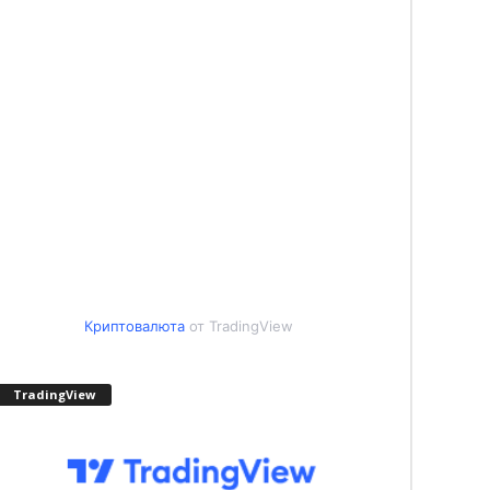
Криптовалюта
от TradingView
TradingView