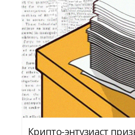
Крипто-энтузиаст приз