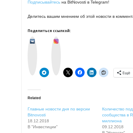
Подписывайтесь
на BitNovosti в Telegram!
Делитесь вашим мнением об этой новости в коммент
Поделиться ссылкой:
v
I
k
n
o
s
n
t
t
a
a
g
k
r
t
a
e
m
Ещё
Related
Главные новости дня по версии
Количество под
Bitnovosti
сообщества в R
18.12.2018
миллиона
В "Инвестиции"
09.12.2018
В "Новости"