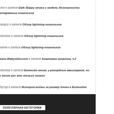
cmv
к записи
Dark Skippy атака и модель безопасности
аппаратных кошельков
vargoz
к записи
Обзор lightning-кошельков
olandas
к записи
Обзор lightning-кошельков
Name
к записи
Обзор lightning-кошельков
к записи
www.illiakyselov.com
Анатомия халвинга, ч.2
olandas
к записи
Биткойн вновь у рекордных максимумов, но
в этот раз это только начало
Артур
к записи
История войны за размер блока в Биткойне
ПОПУЛЯРНАЯ КАТЕГОРИЯ