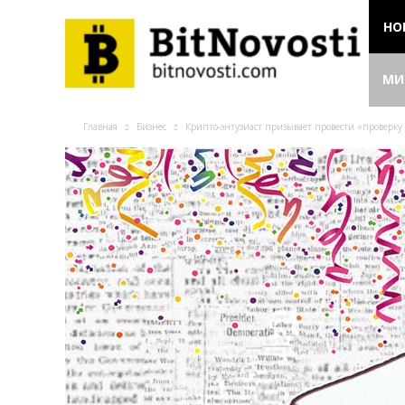
НО
МИ
Главная
Бизнес
Крипто-энтузиаст призывает провести «проверку