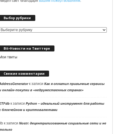
увидел свет благодаря
вашим пожертвованиям
.
Выбор рубрики
Выбор
рубрики
Bit•Новости на Твиттере
Мои твиты
Свежие комментарии
к записи
AddressGenerator
Как я оплатил привычные сервисы
и онлайн-покупки в «недружественных странах»
к записи
ETFdb
Python – идеальный инструмент для работы
с блокчейном и криптовалютами
llb
к записи
Nostr: децентрализованные социальные сети и не
только