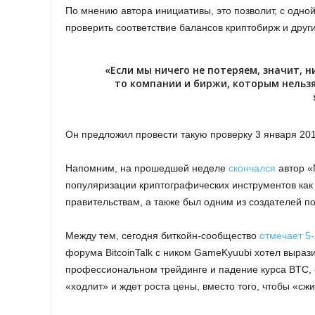
По мнению автора инициативы, это позволит, с одной
проверить соответствие балансов криптобирж и друг
«Если мы ничего не потеряем, значит, н
то компании и биржи, которым нельз
Он предложил провести такую проверку 3 января 2019
Напомним, на прошедшей неделе
скончался
автор «
популяризации криптографических инструментов ка
правительствам, а также был одним из создателей 
Между тем, сегодня биткойн-сообщество
отмечает 5
форума BitcoinTalk с ником GameKyuubi хотел вырази
профессиональном трейдинге и падение курса BTC, о
«ходлит» и ждет роста цены, вместо того, чтобы «сжи