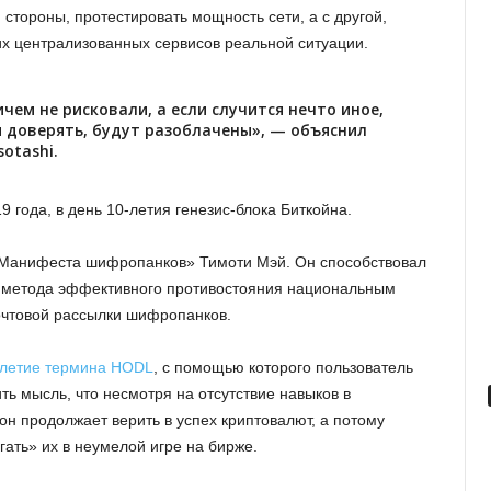
 стороны, протестировать мощность сети, а с другой,
их централизованных сервисов реальной ситуации.
ичем не рисковали, а если случится нечто иное,
я доверять, будут разоблачены», — объяснил
sotashi.
 года, в день 10-летия генезис-блока Биткойна.
Манифеста шифропанков» Тимоти Мэй. Он способствовал
к метода эффективного противостояния национальным
почтовой рассылки шифропанков.
-летие термина HODL
, с помощью которого пользователь
ть мысль, что несмотря на отсутствие навыков в
н продолжает верить в успех криптовалют, а потому
гать» их в неумелой игре на бирже.