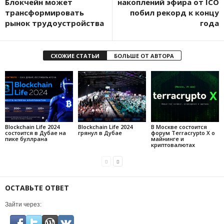
Блокчейн может
накоплений эфира от ICO
трансформировать
побил рекорд к концу
рынок трудоустройства
года
СХОЖИЕ СТАТЬИ
БОЛЬШЕ ОТ АВТОРА
Blockchain Life 2024
Blockchain Life 2024
В Москве состоится
состоится в Дубае на
грянул в Дубае
форум Terracrypto X о
пике буллрана
майнинге и
криптовалютах
ОСТАВЬТЕ ОТВЕТ
Зайти через: