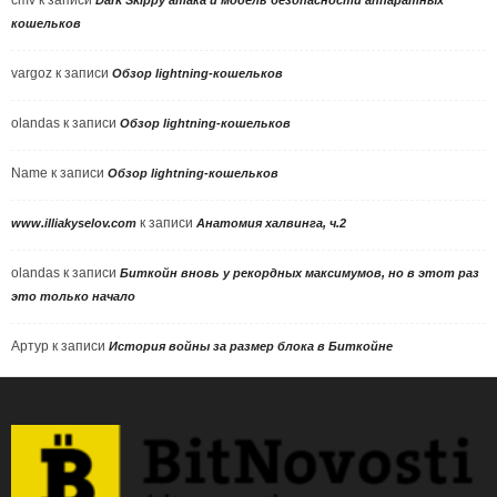
кошельков
vargoz
к записи
Обзор lightning-кошельков
olandas
к записи
Обзор lightning-кошельков
Name
к записи
Обзор lightning-кошельков
к записи
www.illiakyselov.com
Анатомия халвинга, ч.2
olandas
к записи
Биткойн вновь у рекордных максимумов, но в этот раз
это только начало
Артур
к записи
История войны за размер блока в Биткойне