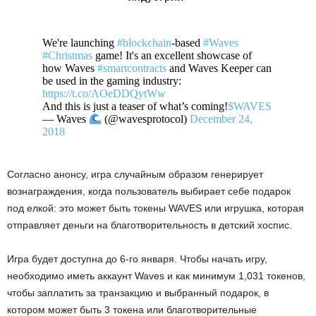
We're launching
#blockchain
-based
#Waves
#Christmas
game! It's an excellent showcase of
how Waves
#smartcontracts
and Waves Keeper can
be used in the gaming industry:
https://t.co/AOeDDQytWw
And this is just a teaser of what’s coming!
$WAVES
— Waves
(@wavesprotocol)
December 24,
2018
Согласно анонсу, игра случайным образом генерирует
вознаграждения, когда пользователь выбирает себе подарок
под елкой: это может быть токены WAVES или игрушка, которая
отправляет деньги на благотворительность в детский хоспис.
Игра будет доступна до 6-го января. Чтобы начать игру,
необходимо иметь аккаунт Waves и как минимум 1,031 токенов,
чтобы заплатить за транзакцию и выбранный подарок, в
котором может быть 3 токена или благотворительные