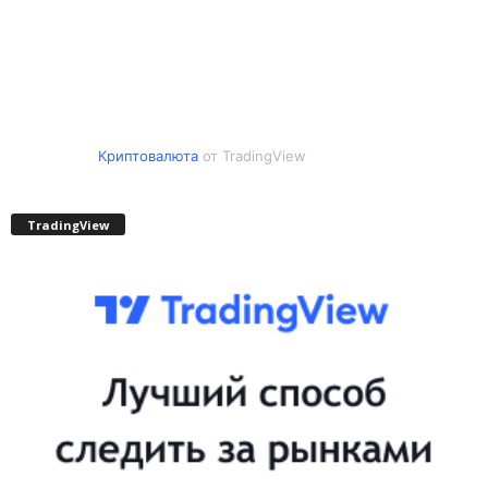
Криптовалюта
от TradingView
TradingView