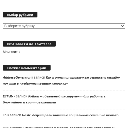
Выбор рубрики
Выбор
рубрики
Bit•Новости на Твиттере
Мои твиты
Свежие комментарии
к записи
AddressGenerator
Как я оплатил привычные сервисы и онлайн-
покупки в «недружественных странах»
к записи
ETFdb
Python – идеальный инструмент для работы с
блокчейном и криптовалютами
llb
к записи
Nostr: децентрализованные социальные сети и не только
cmv
к записи
Dark Skippy атака и модель безопасности аппаратных