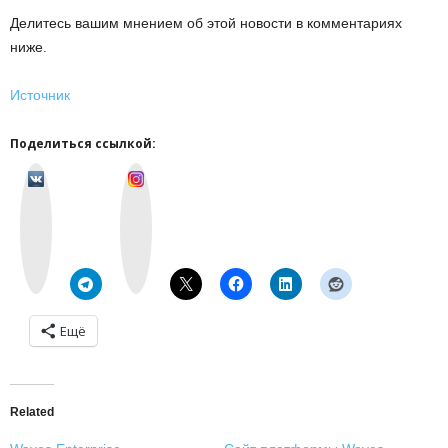
Делитесь вашим мнением об этой новости в комментариях
ниже.
Источник
Поделиться ссылкой:
v
I
k
n
o
s
n
t
t
a
a
g
k
r
t
a
e
m
Ещё
Related