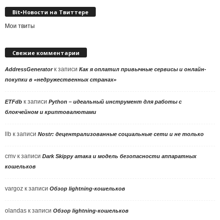
Bit•Новости на Твиттере
Мои твиты
Свежие комментарии
к записи
AddressGenerator
Как я оплатил привычные сервисы и онлайн-
покупки в «недружественных странах»
к записи
ETFdb
Python – идеальный инструмент для работы с
блокчейном и криптовалютами
llb
к записи
Nostr: децентрализованные социальные сети и не только
cmv
к записи
Dark Skippy атака и модель безопасности аппаратных
кошельков
vargoz
к записи
Обзор lightning-кошельков
olandas
к записи
Обзор lightning-кошельков