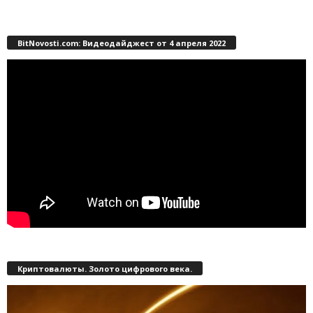
BitNovosti.com: Видеодайджест от 4 апреля 2022
Криптовалюты. Золото цифрового века.