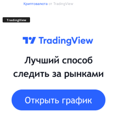
Криптовалюта
от TradingView
TradingView