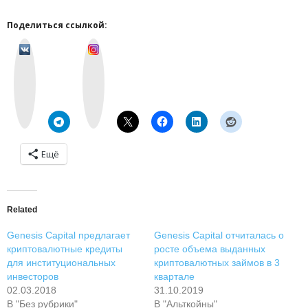
Поделиться ссылкой:
v
I
k
n
o
s
n
t
t
a
a
g
k
r
t
a
e
m
Ещё
Related
Genesis Capital предлагает
Genesis Capital отчиталась о
криптовалютные кредиты
росте объема выданных
для институциональных
криптовалютных займов в 3
инвесторов
квартале
02.03.2018
31.10.2019
В "Без рубрики"
В "Альткойны"