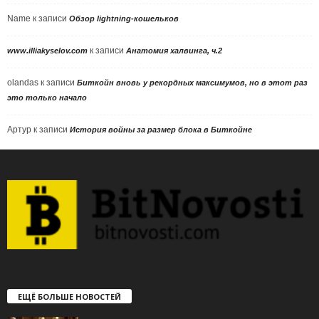
Name
к записи
Обзор lightning-кошельков
к записи
www.illiakyselov.com
Анатомия халвинга, ч.2
olandas
к записи
Биткойн вновь у рекордных максимумов, но в этот раз
это только начало
Артур
к записи
История войны за размер блока в Биткойне
ЕЩЁ БОЛЬШЕ НОВОСТЕЙ