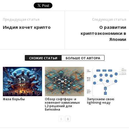
Предыдущая статья
Следующая статья
Индия хочет крипто
О развитии
криптоэкономики в
Японии
СХОЖИЕ СТАТЬИ
БОЛЬШЕ ОТ АВТОРА
Фаза борьбы
Обзор софтфорк- и
Запускаем свою
ковенант-зависимых
lightning-ноду
L2-решений для
Биткойна