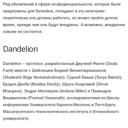
Ряд обновлений в сфере конфиденциальности, которые были
предложены для Биткойна, попадают в эту категорию:
теоретически они должны работать, но может пройти долгое
время, прежде чем они будут внедрены. А возможно, внедрение
совсем не состоится.
Dandelion
Dandelion – протокол, разработанный Джулией Фанти (Giulia
Fanti) вместе с Шайлешем Боджей Венкатакришнаном
(Shaileshh Bojja Venkatakrishnan), Сурьей Бакши (Surya Bakshi),
Брэдли Денби (Bradley Denby), Шрути Бхаргавой (Shruti
Bhargava), Эндрю Миллером (Andrew Miller) и Прамодом
Вишванатом (Pramod Viswanath), исследователями из Школы
информатики Университета Карнеги-Меллона в Питтсбурге,
Массачусетского технологического института и Иллинойского
университета.