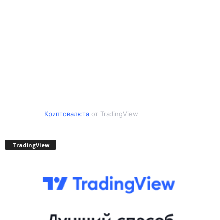
Криптовалюта
от TradingView
TradingView