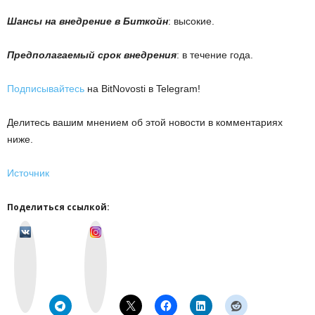
Шансы на внедрение в Биткойн
: высокие.
Предполагаемый срок внедрения
: в течение года.
Подписывайтесь
на BitNovosti в Telegram!
Делитесь вашим мнением об этой новости в комментариях
ниже.
Источник
Поделиться ссылкой:
v
I
k
n
o
s
n
t
t
a
a
g
k
r
t
a
e
m