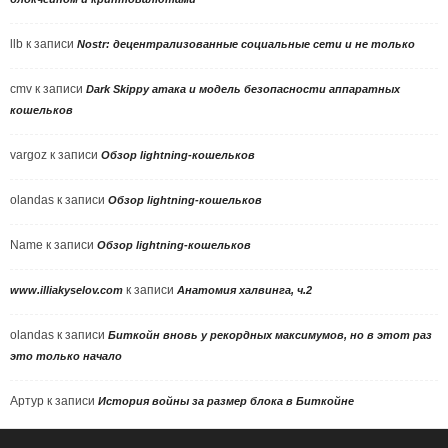
llb
к записи
Nostr: децентрализованные социальные сети и не только
cmv
к записи
Dark Skippy атака и модель безопасности аппаратных
кошельков
vargoz
к записи
Обзор lightning-кошельков
olandas
к записи
Обзор lightning-кошельков
Name
к записи
Обзор lightning-кошельков
к записи
www.illiakyselov.com
Анатомия халвинга, ч.2
olandas
к записи
Биткойн вновь у рекордных максимумов, но в этот раз
это только начало
Артур
к записи
История войны за размер блока в Биткойне