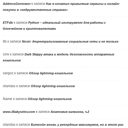
к записи
AddressGenerator
Как я оплатил привычные сервисы и онлайн-
покупки в «недружественных странах»
к записи
ETFdb
Python – идеальный инструмент для работы с
блокчейном и криптовалютами
llb
к записи
Nostr: децентрализованные социальные сети и не только
cmv
к записи
Dark Skippy атака и модель безопасности аппаратных
кошельков
vargoz
к записи
Обзор lightning-кошельков
olandas
к записи
Обзор lightning-кошельков
Name
к записи
Обзор lightning-кошельков
к записи
www.illiakyselov.com
Анатомия халвинга, ч.2
olandas
к записи
Биткойн вновь у рекордных максимумов, но в этот раз