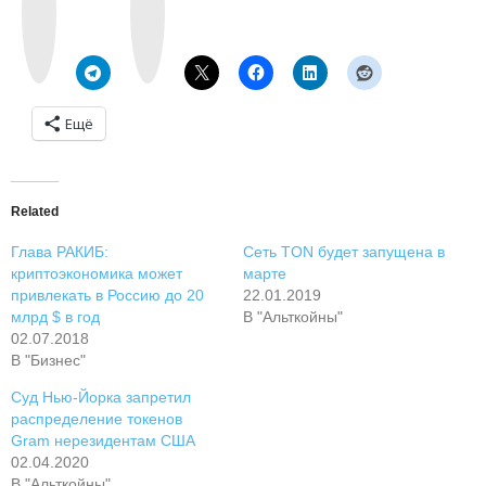
t
a
a
g
k
r
t
a
e
m
Ещё
Related
Глава РАКИБ:
Сеть TON будет запущена в
криптоэкономика может
марте
привлекать в Россию до 20
22.01.2019
млрд $ в год
В "Альткойны"
02.07.2018
В "Бизнес"
Суд Нью-Йорка запретил
распределение токенов
Gram нерезидентам США
02.04.2020
В "Альткойны"