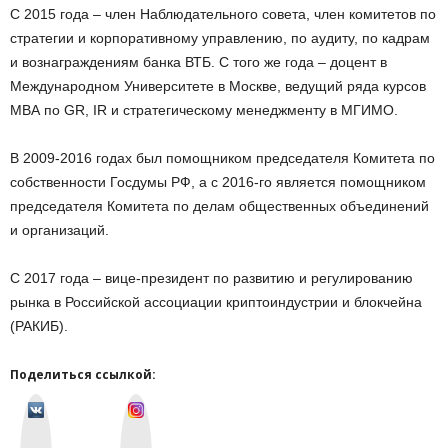
С 2015 года – член Наблюдательного совета, член комитетов по
стратегии и корпоративному управлению, по аудиту, по кадрам
и вознаграждениям банка ВТБ. С того же года – доцент в
Международном Университете в Москве, ведущий ряда курсов
МВА по GR, IR и стратегическому менеджменту в МГИМО.
В 2009-2016 годах был помощником председателя Комитета по
собственности Госдумы РФ, а с 2016-го является помощником
председателя Комитета по делам общественных объединений
и организаций.
С 2017 года – вице-президент по развитию и регулированию
рынка в Российской ассоциации криптоиндустрии и блокчейна
(РАКИБ).
Поделиться ссылкой:
v
I
k
n
o
s
n
t