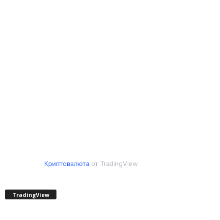
Криптовалюта
от TradingView
TradingView