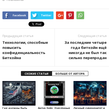
Facebook
Twitter
Предыдущая статья
Следующая статья
Технологии, способные
За последние четыре
повысить
года биткойн ещё
конфиденциальность
никогда не был так
Биткойна
сильно перепродан
СХОЖИЕ СТАТЬИ
БОЛЬШЕ ОТ АВТОРА
Где должны быть
Артур Хейс: Унесённые
Личный суверенитет и