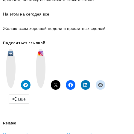
На этом на сегодня все!
Желаю всем хорошей недели и профитных сделок!
Поделиться ссылкой:
v
I
k
n
o
s
n
t
t
a
a
g
k
r
t
a
e
m
Ещё
Related