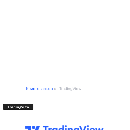
Криптовалюта
от TradingView
TradingView