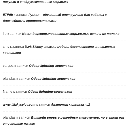
покупки в «недружественных странах»
к записи
ETFdb
Python – идеальный инструмент для работы с
блокчейном и криптовалютами
llb
к записи
Nostr: децентрализованные социальные сети и не только
cmv
к записи
Dark Skippy атака и модель безопасности аппаратных
кошельков
vargoz
к записи
Обзор lightning-кошельков
olandas
к записи
Обзор lightning-кошельков
Name
к записи
Обзор lightning-кошельков
к записи
www.illiakyselov.com
Анатомия халвинга, ч.2
olandas
к записи
Биткойн вновь у рекордных максимумов, но в этот раз
это только начало