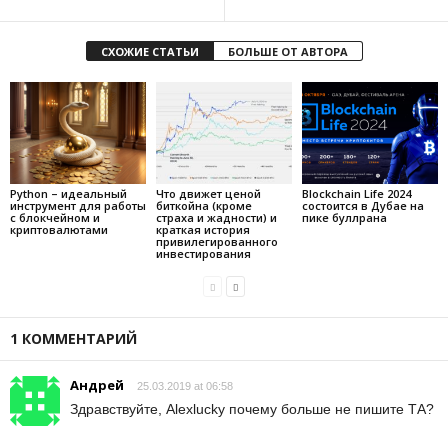
СХОЖИЕ СТАТЬИ
БОЛЬШЕ ОТ АВТОРА
Python – идеальный
Что движет ценой
Blockchain Life 2024
инструмент для работы
биткойна (кроме
состоится в Дубае на
с блокчейном и
страха и жадности) и
пике буллрана
криптовалютами
краткая история
привилегированного
инвестирования
1 КОММЕНТАРИЙ
Андрей
25.03.2019 at 06:58
Здравствуйте, Alexlucky почему больше не пишите ТА?