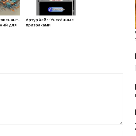
ковенант-
Артур Хейс: Унесённые
ний для
призраками