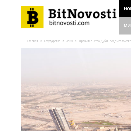
НО
МИ
Главная
Государство
Азия
Правительство Дубая подписало со