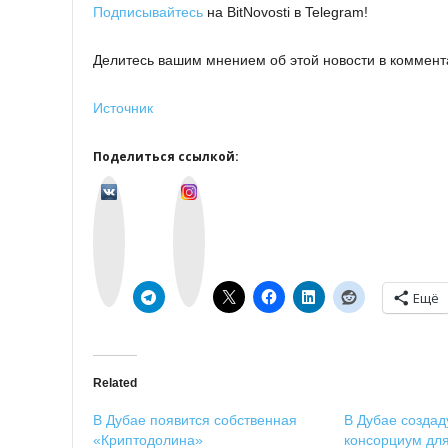
Подписывайтесь
на BitNovosti в Telegram!
Делитесь вашим мнением об этой новости в коммент
Источник
Поделиться ссылкой:
v
I
k
n
o
s
n
t
t
a
a
g
k
r
t
a
e
m
Ещё
Related
В Дубае появится собственная
В Дубае создад
«Криптодолина»
консорциум дл