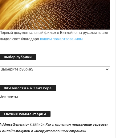
Первый документальный фильм о Биткойне на русском языке
увидел свет благодаря
вашим пожертвованиям
.
Выбор рубрики
Выбор
рубрики
Bit•Новости на Твиттере
Мои твиты
Свежие комментарии
к записи
AddressGenerator
Как я оплатил привычные сервисы
и онлайн-покупки в «недружественных странах»