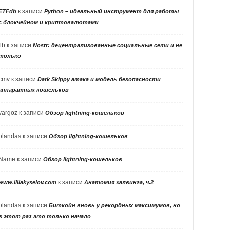
к записи
ETFdb
Python – идеальный инструмент для работы
с блокчейном и криптовалютами
llb
к записи
Nostr: децентрализованные социальные сети и не
только
cmv
к записи
Dark Skippy атака и модель безопасности
аппаратных кошельков
vargoz
к записи
Обзор lightning-кошельков
olandas
к записи
Обзор lightning-кошельков
Name
к записи
Обзор lightning-кошельков
к записи
www.illiakyselov.com
Анатомия халвинга, ч.2
olandas
к записи
Биткойн вновь у рекордных максимумов, но
в этот раз это только начало