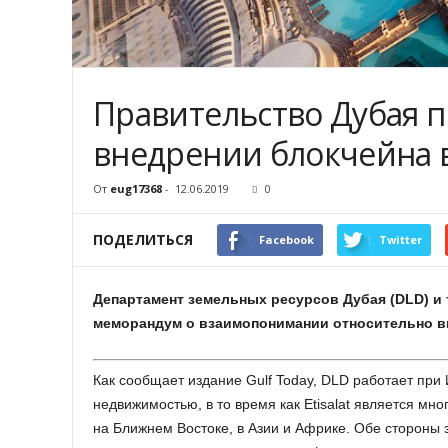
Правительство Дубая 
внедрении блокчейна 
От
eug17368
-
12.06.2019
0
ПОДЕЛИТЬСЯ
Facebook
Twitter
Департамент земельных ресурсов Дубая (DLD) и 
меморандум о взаимопонимании относительно в
Как сообщает издание Gulf Today, DLD работает при 
недвижимостью, в то время как Etisalat является мн
на Ближнем Востоке, в Азии и Африке. Обе стороны 