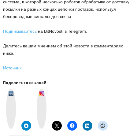
система, в которой несколько роботов обрабатывают доставку
посылки на разных концах цепочки поставок, используя
беспроводные сигналы для связи.
Подписывайтесь
на BitNovosti в Telegram.
Делитесь вашим мнением об этой новости в комментариях
ниже.
Источник
Поделиться ссылкой:
v
I
k
n
o
s
n
t
t
a
a
g
k
r
t
a
e
m