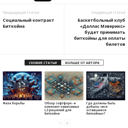
Предыдущая статья
Следующая статья
Социальный контракт
Баскетбольный клуб
Биткойна
«Даллас Мэверикс»
будет принимать
биткойны для оплаты
билетов
СХОЖИЕ СТАТЬИ
БОЛЬШЕ ОТ АВТОРА
Фаза борьбы
Обзор софтфорк- и
Где должны быть
ковенант-зависимых
добыты «все
L2-решений для
оставшиеся
Биткойна
биткойны»?