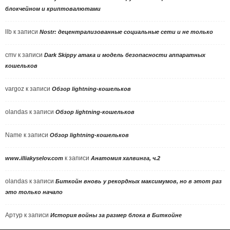
блокчейном и криптовалютами
llb
к записи
Nostr: децентрализованные социальные сети и не только
cmv
к записи
Dark Skippy атака и модель безопасности аппаратных
кошельков
vargoz
к записи
Обзор lightning-кошельков
olandas
к записи
Обзор lightning-кошельков
Name
к записи
Обзор lightning-кошельков
к записи
www.illiakyselov.com
Анатомия халвинга, ч.2
olandas
к записи
Биткойн вновь у рекордных максимумов, но в этот раз
это только начало
Артур
к записи
История войны за размер блока в Биткойне