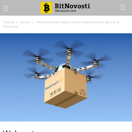
Главная
Бизнес
Walmart запатентовала систему коммуникации дронов на
блокчейне