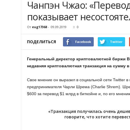
Чанпэн Чжао: «Перевод
показывает несостояте
От
eug17368
-
09.09.2019
0
ПОДЕЛИТЬСЯ
Facebook
Twitter
Генеральный директор криптовалютной биржи Bi
недавняя криптовалютная транзакция на сумму в
Свое мнение он выразил в социальной сети Twitter в
предпринимателя Чарли Шрема (Charlie Shrem). Ш
$600 за перевод $1 млрд в биткойне и, по его мнени
«Транзакция получилась очень дешев
говорите, что хотите перевест