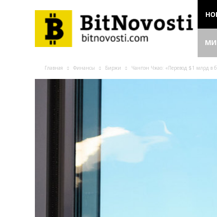
НО
МИ
Главная
Финансы
Биржи
Чанпэн Чжао: «Перевод $1 млрд в б