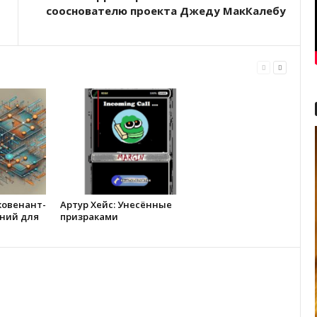
сооснователю проекта Джеду МакКалебу
ковенант-
Артур Хейс: Унесённые
ний для
призраками