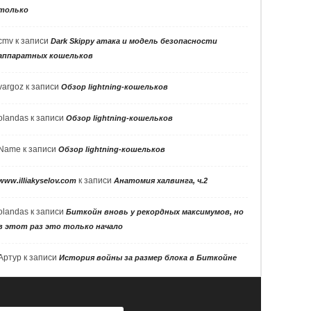
только
cmv
к записи
Dark Skippy атака и модель безопасности
аппаратных кошельков
vargoz
к записи
Обзор lightning-кошельков
olandas
к записи
Обзор lightning-кошельков
Name
к записи
Обзор lightning-кошельков
к записи
www.illiakyselov.com
Анатомия халвинга, ч.2
olandas
к записи
Биткойн вновь у рекордных максимумов, но
в этот раз это только начало
Артур
к записи
История войны за размер блока в Биткойне