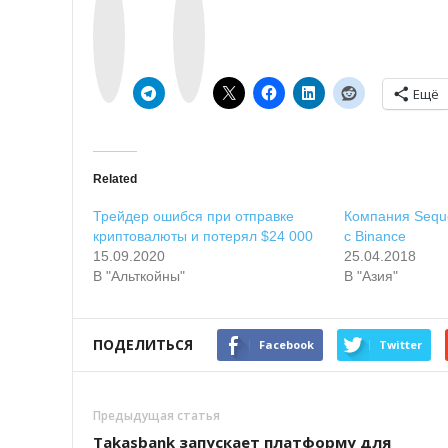
o
s
n
t
t
a
a
g
k
r
t
a
e
m
Ещё
Related
Трейдер ошибся при отправке
Компания Sequo
криптовалюты и потерял $24 000
с Binance
15.09.2020
25.04.2018
В "Альткойны"
В "Азия"
ПОДЕЛИТЬСЯ
Facebook
Twitter
Предыдущая статья
Takasbank запускает платформу для