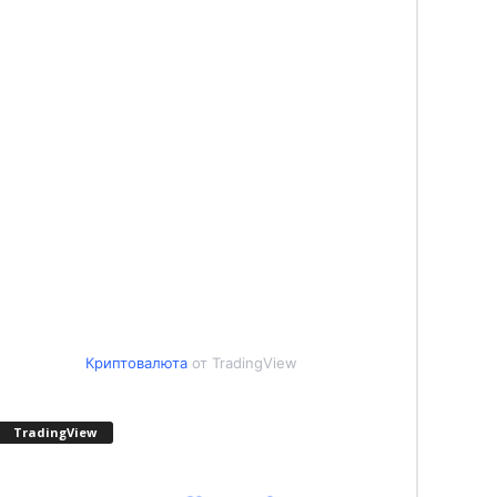
Криптовалюта
от TradingView
TradingView