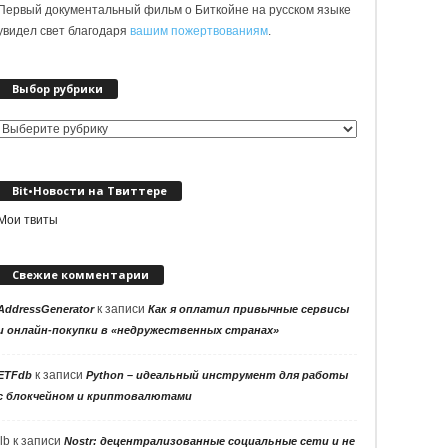
Первый документальный фильм о Биткойне на русском языке
увидел свет благодаря
вашим пожертвованиям
.
Выбор рубрики
Выбор
рубрики
Bit•Новости на Твиттере
Мои твиты
Свежие комментарии
к записи
AddressGenerator
Как я оплатил привычные сервисы
и онлайн-покупки в «недружественных странах»
к записи
ETFdb
Python – идеальный инструмент для работы
с блокчейном и криптовалютами
llb
к записи
Nostr: децентрализованные социальные сети и не