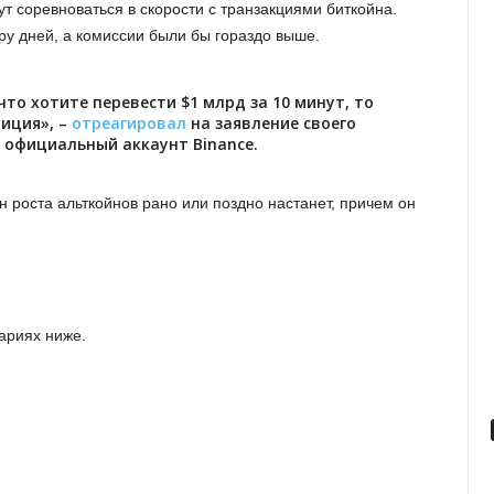
т соревноваться в скорости с транзакциями биткойна.
ру дней, а комиссии были бы гораздо выше.
что хотите перевести $1 млрд за 10 минут, то
лиция», –
отреагировал
на заявление своего
 официальный аккаунт Binance.
он роста альткойнов рано или поздно настанет, причем он
ариях ниже.