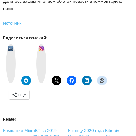
Делитесь вашим мнением об этой новости в комментариях
ниже.
Источник
Поделиться ссылкой:
v
I
k
n
o
s
n
t
t
a
a
g
k
r
t
a
e
m
Ещё
Related
Компания MicroBT за 2019
К концу 2020 года Bitmain,