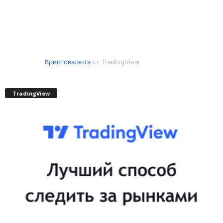
Криптовалюта
от TradingView
TradingView