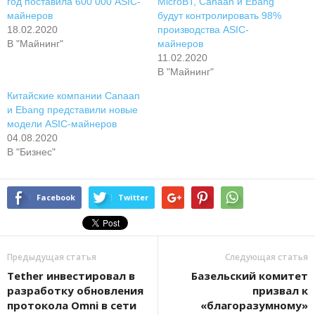
год поставила 600 000 ASIC-
MicroBT, Canaan и Ebang
майнеров
будут контролировать 98%
18.02.2020
производства ASIC-
В "Майнинг"
майнеров
11.02.2020
В "Майнинг"
Китайские компании Canaan
и Ebang представили новые
модели ASIC-майнеров
04.08.2020
В "Бизнес"
Facebook
Twitter
Предыдущая статья
Следующая статья
Tether инвестировал в
Базельский комитет
разработку обновления
призвал к
протокола Omni в сети
«благоразумному»