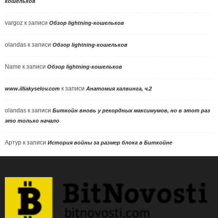
кошельков
vargoz
к записи
Обзор lightning-кошельков
olandas
к записи
Обзор lightning-кошельков
Name
к записи
Обзор lightning-кошельков
к записи
www.illiakyselov.com
Анатомия халвинга, ч.2
olandas
к записи
Биткойн вновь у рекордных максимумов, но в этот раз
это только начало
Артур
к записи
История войны за размер блока в Биткойне