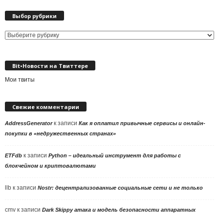
Выбор рубрики
Выбор
рубрики
Bit•Новости на Твиттере
Мои твиты
Свежие комментарии
к записи
AddressGenerator
Как я оплатил привычные сервисы и онлайн-
покупки в «недружественных странах»
к записи
ETFdb
Python – идеальный инструмент для работы с
блокчейном и криптовалютами
llb
к записи
Nostr: децентрализованные социальные сети и не только
cmv
к записи
Dark Skippy атака и модель безопасности аппаратных