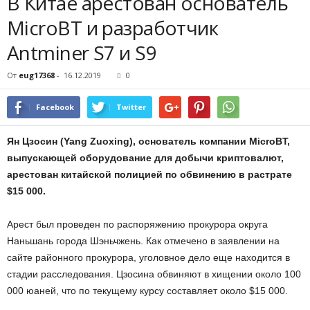
В Китае арестован основатель
MicroBT и разработчик
Antminer S7 и S9
От
eug17368
-
16.12.2019
0
Facebook
Twitter
Ян Цзосин (Yang Zuoxing), основатель компании MicroBT,
выпускающей оборудование для добычи криптовалют,
арестован китайской полицией по обвинению в растрате
$15 000.
Арест был проведен по распоряжению прокурора округа
Наньшань города Шэньчжень. Как отмечено в заявлении на
сайте районного прокурора, уголовное дело еще находится в
стадии расследования. Цзосина обвиняют в хищении около 100
000 юаней, что по текущему курсу составляет около $15 000.