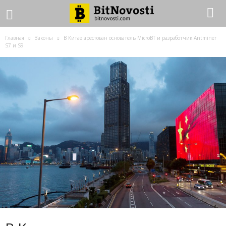
Главная
Законы
В Китае арестован основатель MicroBT и разработчик Antminer
S7 и S9