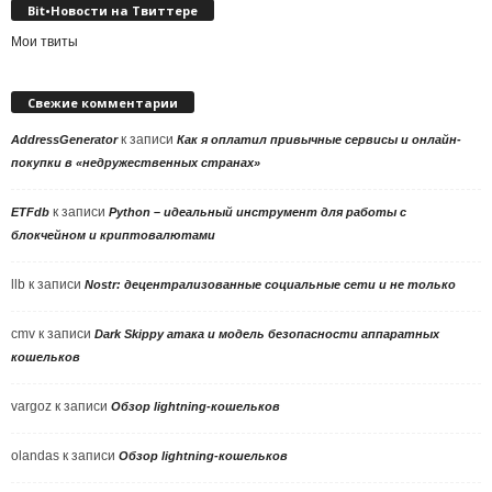
Bit•Новости на Твиттере
Мои твиты
Свежие комментарии
к записи
AddressGenerator
Как я оплатил привычные сервисы и онлайн-
покупки в «недружественных странах»
к записи
ETFdb
Python – идеальный инструмент для работы с
блокчейном и криптовалютами
llb
к записи
Nostr: децентрализованные социальные сети и не только
cmv
к записи
Dark Skippy атака и модель безопасности аппаратных
кошельков
vargoz
к записи
Обзор lightning-кошельков
olandas
к записи
Обзор lightning-кошельков