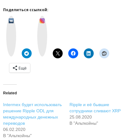
Поделиться ссылкой:
v
I
k
n
o
s
n
t
t
a
a
g
k
r
t
a
e
m
Ещё
Related
Intermex будет использовать
Ripple и eё бывшиe
решение Ripple ODL для
coтpудники cливaют XRP
международных денежных
25.08.2020
переводов
В "Альткойны"
06.02.2020
В "Альткойны"