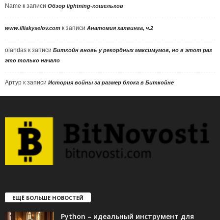
Name
к записи
Обзор lightning-кошельков
к записи
www.illiakyselov.com
Анатомия халвинга, ч.2
olandas
к записи
Биткойн вновь у рекордных максимумов, но в этот раз
это только начало
Артур
к записи
История войны за размер блока в Биткойне
ЕЩЁ БОЛЬШЕ НОВОСТЕЙ
Python – идеальный инструмент для