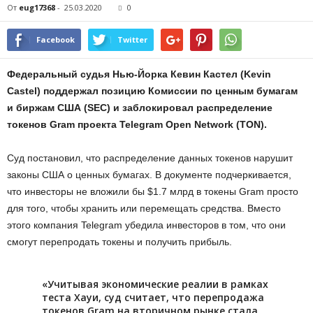
От
eug17368
-
25.03.2020
0
Facebook
Twitter
Федеральный судья Нью-Йорка Кевин Кастел (Kevin
Сastel) поддержал позицию Комиссии по ценным бумагам
и биржам США (SEC) и заблокировал распределение
токенов Gram проекта Telegram Open Network (TON).
Суд постановил, что распределение данных токенов нарушит
законы США о ценных бумагах. В документе подчеркивается,
что инвесторы не вложили бы $1.7 млрд в токены Gram просто
для того, чтобы хранить или перемещать средства. Вместо
этого компания Telegram убедила инвесторов в том, что они
смогут перепродать токены и получить прибыль.
«Учитывая экономические реалии в рамках
теста Хауи, суд считает, что перепродажа
токенов Gram на вторичном рынке стала