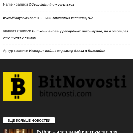
Name
к записи
Обзор lightning-кошельков
к записи
www.illiakyselov.com
Анатомия халвинга, ч.2
olandas
к записи
Биткойн вновь у рекордных максимумов, но в этот раз
это только начало
Артур
к записи
История войны за размер блока в Биткойне
ЕЩЁ БОЛЬШЕ НОВОСТЕЙ
Python – идеальный инструмент для