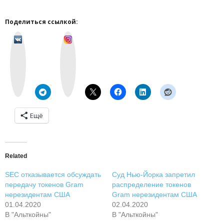
Поделиться ссылкой:
v
I
k
n
o
s
n
t
t
a
a
g
k
r
t
a
e
m
Ещё
Related
SEC отказывается обсуждать
Суд Нью-Йорка запретил
передачу токенов Gram
распределение токенов
нерезидентам США
Gram нерезидентам США
01.04.2020
02.04.2020
В "Альткойны"
В "Альткойны"