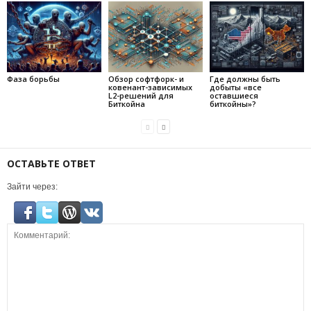
Фаза борьбы
Обзор софтфорк- и
Где должны быть
ковенант-зависимых
добыты «все
L2-решений для
оставшиеся
Биткойна
биткойны»?
ОСТАВЬТЕ ОТВЕТ
Зайти через: