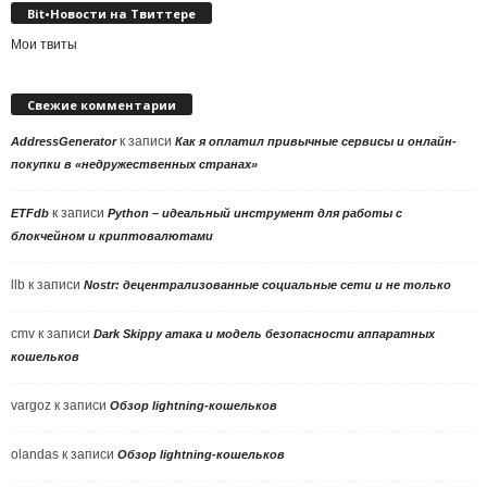
Bit•Новости на Твиттере
Мои твиты
Свежие комментарии
к записи
AddressGenerator
Как я оплатил привычные сервисы и онлайн-
покупки в «недружественных странах»
к записи
ETFdb
Python – идеальный инструмент для работы с
блокчейном и криптовалютами
llb
к записи
Nostr: децентрализованные социальные сети и не только
cmv
к записи
Dark Skippy атака и модель безопасности аппаратных
кошельков
vargoz
к записи
Обзор lightning-кошельков
olandas
к записи
Обзор lightning-кошельков