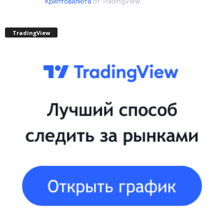
Криптовалюта
от TradingView
TradingView