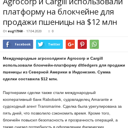
Agrocorp и Cargill использовали
платформу на блокчейне для
продажи пшеницы на $12 млн
От
eug17368
-
17.04.2020
0
Facebook
Twitter
Международные агрохолдинги Agrocorp и Cargill
использовали блокчейн-платформу dltledgers для продажи
пшеницы из Северной Америки в Индонезию. Сумма
сделки составила $12 млн.
Партнерами сделки также стали международный
кооперативный банк Rabobank, судовладелец Amarante и
судоходный агент Transmarine. Сделка была урегулирована за
пять дней, что позволило сэкономить время. Кроме того,
блокчейн повысил безопасность и прозрачность операций, а
также снизил потребность в оформлении физических