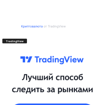
Криптовалюта
от TradingView
TradingView