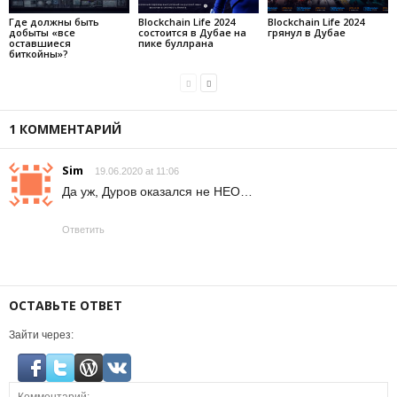
Где должны быть
Blockchain Life 2024
Blockchain Life 2024
добыты «все
состоится в Дубае на
грянул в Дубае
оставшиеся
пике буллрана
биткойны»?
1 КОММЕНТАРИЙ
Sim
19.06.2020 at 11:06
Да уж, Дуров оказался не НЕО…
Ответить
ОСТАВЬТЕ ОТВЕТ
Зайти через: