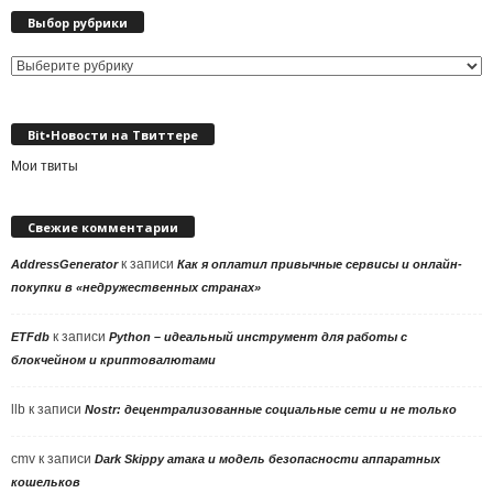
Выбор рубрики
Выбор
рубрики
Bit•Новости на Твиттере
Мои твиты
Свежие комментарии
к записи
AddressGenerator
Как я оплатил привычные сервисы и онлайн-
покупки в «недружественных странах»
к записи
ETFdb
Python – идеальный инструмент для работы с
блокчейном и криптовалютами
llb
к записи
Nostr: децентрализованные социальные сети и не только
cmv
к записи
Dark Skippy атака и модель безопасности аппаратных
кошельков