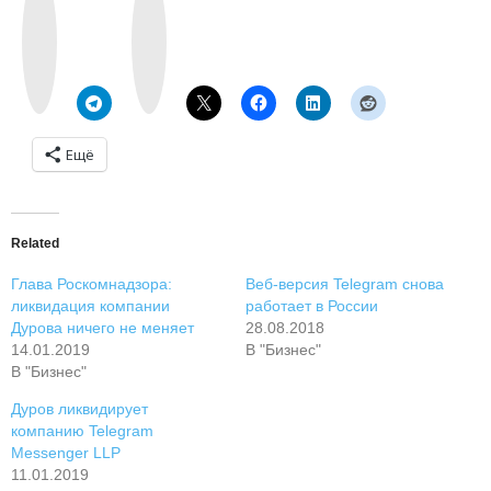
k
n
o
s
n
t
t
a
a
g
k
r
t
a
e
m
Ещё
Related
Глава Роскомнадзора:
Веб-версия Telegram снова
ликвидация компании
работает в России
Дурова ничего не меняет
28.08.2018
14.01.2019
В "Бизнес"
В "Бизнес"
Дуров ликвидирует
компанию Telegram
Messenger LLP
11.01.2019