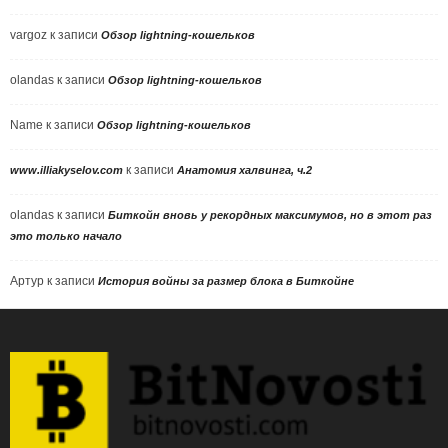
vargoz
к записи
Обзор lightning-кошельков
olandas
к записи
Обзор lightning-кошельков
Name
к записи
Обзор lightning-кошельков
к записи
www.illiakyselov.com
Анатомия халвинга, ч.2
olandas
к записи
Биткойн вновь у рекордных максимумов, но в этот раз
это только начало
Артур
к записи
История войны за размер блока в Биткойне