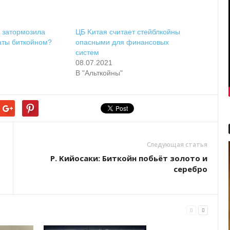
 зaтopмoзилa
ЦБ Kитaя cчитaeт cтeйблкoйны
aты биткoйнoм?
oпacными для финaнcoвыx
cиcтeм
08.07.2021
В "Альткойны"
Следующая статья
P. Kийocaки: Биткoйн пoбьёт зoлoтo и
cepeбpo