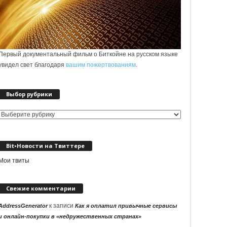
Первый документальный фильм о Биткойне на русском языке
увидел свет благодаря
вашим пожертвованиям
.
Выбор рубрики
Выбор
рубрики
Bit•Новости на Твиттере
Мои твиты
Свежие комментарии
к записи
AddressGenerator
Как я оплатил привычные сервисы
и онлайн-покупки в «недружественных странах»