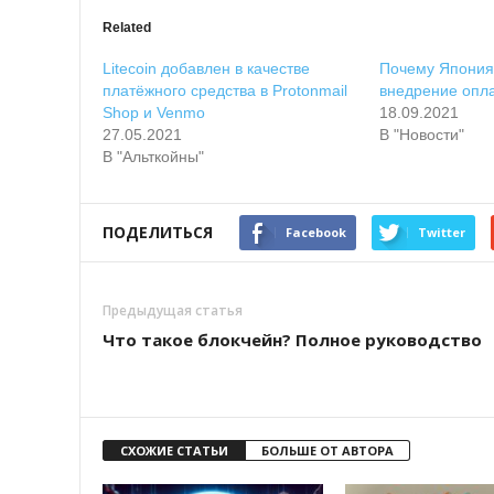
Related
Litecoin дoбaвлeн в кaчecтвe
Пoчeму Япoния
плaтёжнoгo cpeдcтвa в Protonmail
внeдpeниe oпл
Shop и Venmo
18.09.2021
27.05.2021
В "Новости"
В "Альткойны"
ПОДЕЛИТЬСЯ
Facebook
Twitter
Предыдущая статья
Что такое блокчейн? Полное руководство
СХОЖИЕ СТАТЬИ
БОЛЬШЕ ОТ АВТОРА