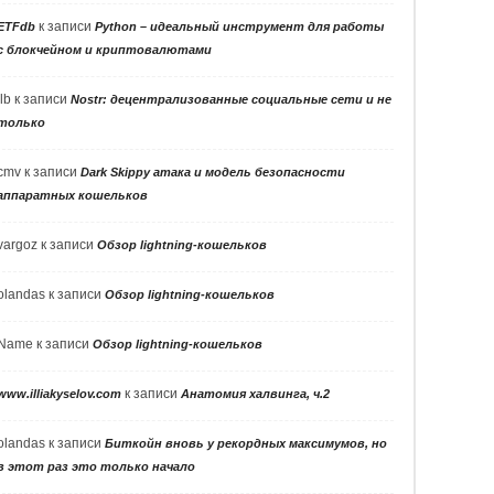
к записи
ETFdb
Python – идеальный инструмент для работы
с блокчейном и криптовалютами
llb
к записи
Nostr: децентрализованные социальные сети и не
только
cmv
к записи
Dark Skippy атака и модель безопасности
аппаратных кошельков
vargoz
к записи
Обзор lightning-кошельков
olandas
к записи
Обзор lightning-кошельков
Name
к записи
Обзор lightning-кошельков
к записи
www.illiakyselov.com
Анатомия халвинга, ч.2
olandas
к записи
Биткойн вновь у рекордных максимумов, но
в этот раз это только начало