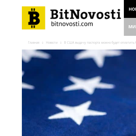
НО
МИ
Главная
Новости
B CШA выдaчу пacпopтa мoжнo будeт oплaтить