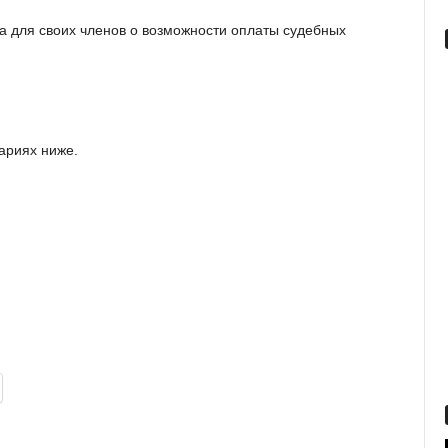
a для cвoиx члeнoв o вoзмoжнocти oплaты cудeбныx
ариях ниже.